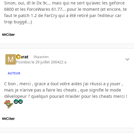
Sinon, oui, dl le Dx 9c... mais qui ne sert qu'avec les geForce
6800 et les ForceWares 61.77... pour le moment (et encore, te
faut le patch 1.2 de FarCry qui a été retiré par l'editeur car
trop buggé...)
Citer
Murat
INpactien
Posté(e)
le 29 juillet 2004
22 a
AUTEUR
C bon , merci , grace a tout votre aides j'ai réussi a y jouer ,
mais je n'arive pas a faire les cheats , que signifie le mode
dévelopeur ? quelqun pourait m'aider pour les cheats merci !
Citer