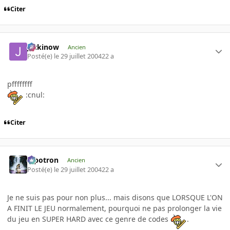
Citer
jackinow
Ancien
Posté(e)
le 29 juillet 2004
22 a
pffffffff
:cnul:
Citer
Pipotron
Ancien
Posté(e)
le 29 juillet 2004
22 a
Je ne suis pas pour non plus... mais disons que LORSQUE L'ON
A FINIT LE JEU normalement, pourquoi ne pas prolonger la vie
du jeu en SUPER HARD avec ce genre de codes
.