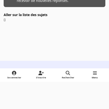
recevoir de nouvelles réponses.
Aller sur la liste des sujets
Light Mode
Dark Mode
System Preference
Se connecter
S’inscrire
Rechercher
Menu
Langue
Cookies
Powered by
Invision Community