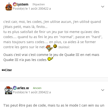
X-System
INpactien
Posté(e)
le 1 août 2004
22 a
c'est cair, moi, les codes, j'en utilise aucun, j'en utilisé quand
j'étais petit, mais là, finito...
tu es plus satisfait de finir un jeu par toi meme qu'avec des
codes.... quand tu as fini le jeu en "normal", passe en "hard",
mais toujours sans codes.... en plus, ca aides à se former
contre les gens sur le net
:ouioui:
Ouais c'est vrai c'est comme le jeu de Quake III en net mais
Quake III n'a pas les codes
Citer
Charles.w
Ancien
Posté(e)
le 1 août 2004
22 a
T'as peut être pas de code, mais tu as le mode I can win ou un