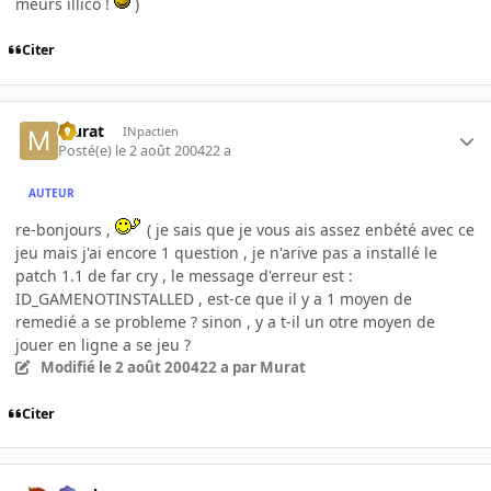
meurs illico !
)
Citer
Murat
INpactien
Posté(e)
le 2 août 2004
22 a
AUTEUR
re-bonjours ,
( je sais que je vous ais assez enbété avec ce
jeu mais j'ai encore 1 question , je n'arive pas a installé le
patch 1.1 de far cry , le message d'erreur est :
ID_GAMENOTINSTALLED , est-ce que il y a 1 moyen de
remedié a se probleme ? sinon , y a t-il un otre moyen de
jouer en ligne a se jeu ?
Modifié
le 2 août 2004
22 a
par Murat
Citer