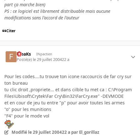
part ça marche bien)
PS : ce logiciel est librement distribuable mais aucune
modifications sans l'accord de l'auteur
Citer
FreaKs
INpactien
Posté(e)
le 29 juillet 2004
22 a
Pour les codes....tu trouve ton icone raccourcis de far cry sur
ton bureau
tu clic droit ,propriete... et dans cilble tu met ca : C:\Program
Files\Ubisoft\Crytek\Far Cry\Bin32\FarCry.exe" -DEVMODE
et en cour de jeu tu entre "p" pour avoir toutes les armes
"o" pour les munitions
"F4" pour le mode vol
Modifié
le 29 juillet 2004
22 a
par El_gorillaz