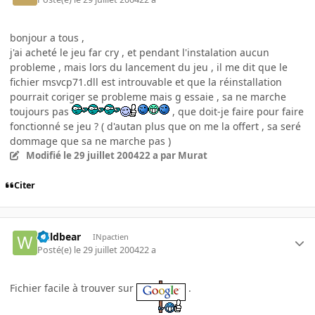
bonjour a tous ,
j'ai acheté le jeu far cry , et pendant l'instalation aucun
probleme , mais lors du lancement du jeu , il me dit que le
fichier msvcp71.dll est introuvable et que la réinstallation
pourrait coriger se probleme mais g essaie , sa ne marche
toujours pas
, que doit-je faire pour faire
fonctionné se jeu ? ( d'autan plus que on me la offert , sa seré
dommage que sa ne marche pas )
Modifié
le 29 juillet 2004
22 a
par Murat
Citer
Wildbear
INpactien
Posté(e)
le 29 juillet 2004
22 a
Fichier facile à trouver sur
.