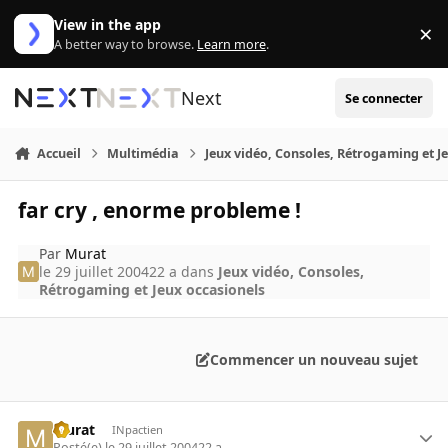
Aller au contenu
View in the app
×
Di
A better way to browse.
Learn more
.
Next
Se connecter
Accueil
Multimédia
Jeux vidéo, Consoles, Rétrogaming et J
far cry , enorme probleme !
Par
Murat
le 29 juillet 2004
22 a
dans
Jeux vidéo, Consoles,
Rétrogaming et Jeux occasionels
Commencer un nouveau sujet
Murat
INpactien
Posté(e)
le 29 juillet 2004
22 a