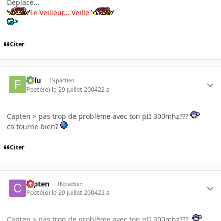
Déplacé...
Le Veilleur... Veille
Citer
Fulu
INpactien
Posté(e)
le 29 juillet 2004
22 a
Capten > pas trop de problème avec ton pII 300mhz???
ca tourne bien?
Citer
capten
INpactien
Posté(e)
le 29 juillet 2004
22 a
Capten > pas trop de problème avec ton pII 300mhz???