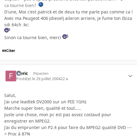
ca tourne bien?
D'une, Moi c'est patrick et de deux tu me parle pas comme ca !
Avec ma Peugeot 406 (diesel) aileron arriere, je fume ton Ibiza
sdi 64ch :kc:
Sinon ca tourne bien, merci
Citer
feeric
INpactien
Posté(e)
le 29 juillet 2004
22 a
Salut,
J'ai une leadtek DV2000 sur un PIII 1GHz
Marche super bien, qualité et tout.....
Juste une chose, mon pc est pas assez costaud pour
enregistrer en MPEG2.
J'ai du emprunter un P2.4 pour faire du MPEG2 qualité DVD ---
> Proc à 87%