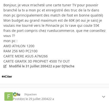
Bonjour, je veux m'acheté une carte tuner TV pour pouvoir
branché la tv a mon pc et enregistré des truc de la tv dans
mon pc (principalement des match de foot en bonne qualité)
Mon budget au grand maximum est de 60€ (et oui je sais) je
voulais me tourné vers le Pinnacle pc tv rave qui coute 55€
frais de port compris chez rueducommerce. que me conseillez
vous ??
mon pc :
AMD ATHLON 1200
RAM 256 MO PC2100
CARTE MERE ASUS A7M266
CARTE GRAFIK 3D PROPHET 4500 TV OUT
Modifié
le 31 juillet 2004
22 a
par DJYache
Citer
Fulu
INpactien
Posté(e)
le 29 juillet 2004
22 a