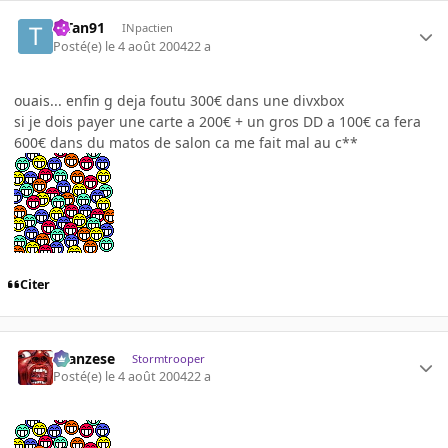
TiTan91
INpactien
Posté(e)
le 4 août 2004
22 a
ouais... enfin g deja foutu 300€ dans une divxbox
si je dois payer une carte a 200€ + un gros DD a 100€ ca fera
600€ dans du matos de salon ca me fait mal au c**
Citer
ilcanzese
Stormtrooper
Posté(e)
le 4 août 2004
22 a