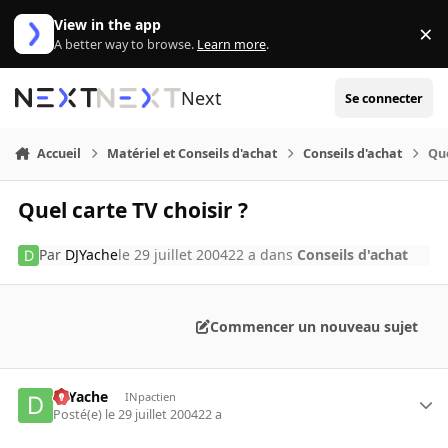
Aller au contenu
View in the app
×
Di
A better way to browse.
Learn more
.
Next
Se connecter
Accueil
Matériel et Conseils d'achat
Conseils d'achat
Que
Quel carte TV choisir ?
Par
DJYache
le 29 juillet 2004
22 a
dans
Conseils d'achat
Commencer un nouveau sujet
DJYache
INpactien
Posté(e)
le 29 juillet 2004
22 a