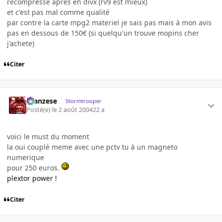
recompresse apres en divx (rv9 est mieux)
et c'est pas mal comme qualité
par contre la carte mpg2 materiel je sais pas mais à mon avis
pas en dessous de 150€ (si quelqu'un trouve mopins cher
j'achete)
Citer
ilcanzese
Stormtrooper
Posté(e)
le 2 août 2004
22 a
voici le must du moment
la oui couplé meme avec une pctv tu à un magneto
numerique
pour 250 euros.
plextor power !
Citer