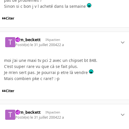
pas de problemes ?
Sinon si c bon j v l acheté dans la semaine
Citer
tom_beckett
INpactien
Posté(e)
le 31 juillet 2004
22 a
moi j'ai une maxi tv pci 2 avec un chipset bt 848.
C'est super rare vu que cà se fait plus.
Je m'en sert pas. Je pourrai p etre là vendre
Mais combien pke c rare? :-p
Citer
tom_beckett
INpactien
Posté(e)
le 31 juillet 2004
22 a