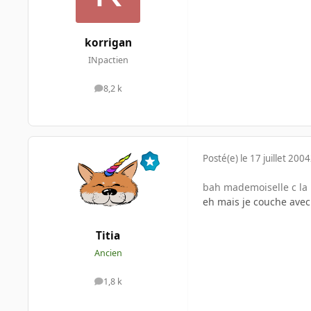
korrigan
INpactien
8,2 k
messages
Posté(e)
le 17 juillet 2004
bah mademoiselle c la 
eh mais je couche avec 
Titia
Ancien
1,8 k
messages