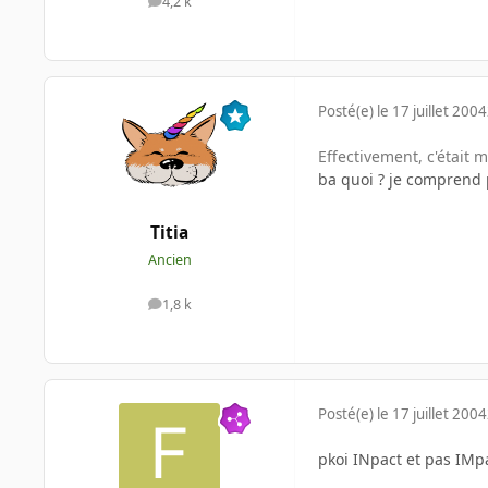
4,2 k
messages
Posté(e)
le 17 juillet 2004
Effectivement, c'était 
ba quoi ? je comprend 
Titia
Ancien
1,8 k
messages
Posté(e)
le 17 juillet 2004
pkoi INpact et pas IMpa