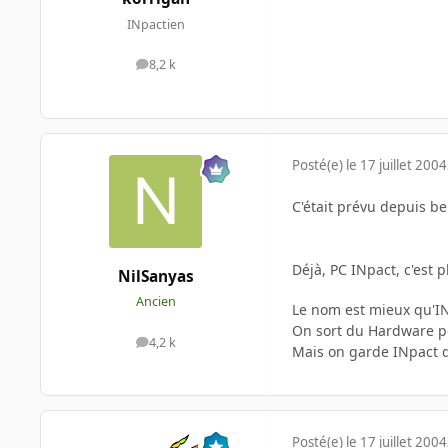
INpactien
8,2 k
messages
Posté(e)
le 17 juillet 2004
C'était prévu depuis be
Déjà, PC INpact, c'est 
NilSanyas
Ancien
Le nom est mieux qu'IN
On sort du Hardware po
4,2 k
messages
Mais on garde INpac
Posté(e)
le 17 juillet 2004