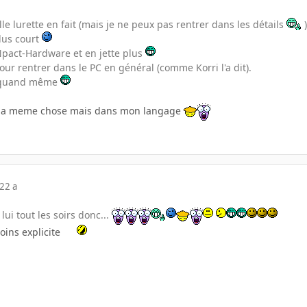
lle lurette en fait (mais je ne peux pas rentrer dans les détails
)
plus court
pact-Hardware et en jette plus
ur rentrer dans le PC en général (comme Korri l'a dit).
t quand même
it la meme chose mais dans mon langage
22 a
lui tout les soirs donc...
moins explicite