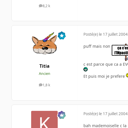
8,2 k
messages
Posté(e)
le 17 juillet 2004
puff mais non
c est parce que ca a E
Titia
Ancien
Et puis moi je prefere
1,8 k
messages
Posté(e)
le 17 juillet 2004
bah mademoiselle c la 