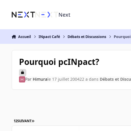
Aller au contenu
Next
Accueil
INpact Café
Débats et Discussions
Pourquoi
Pourquoi pcINpact?
Par
Himura
le 17 juillet 2004
22 a
dans
Débats et Discu
1
2
SUIVANT