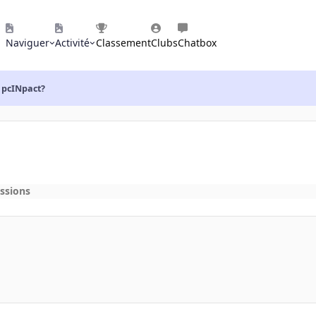
Naviguer
Activité
Classement
Clubs
Chatbox
 pcINpact?
ssions