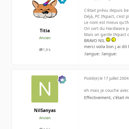
C'était prévu depuis be
Déjà, PC INpact, c'est 
Le nom est mieux qu'IN
On sort du Hardware po
Titia
Mais on garde INpac
Ancien
BRAVO NIL
merci voila bon j ai d
1,8 k
messages
:langue: :langue:
Posté(e)
le 17 juillet 2004
eh mais je couche avec 
Effectivement, c'était 
NilSanyas
Ancien