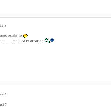
22 a
moins explicite
pas ..... mais ca m arrange
22 a
ct ?