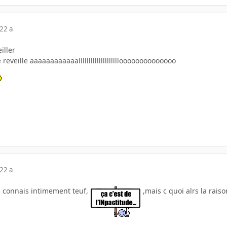
22 a
iller
 reveille aaaaaaaaaaaalllllllllllllllllllloooooooooooooo
22 a
tu connais intimement teuf,
,mais c quoi alrs la rai