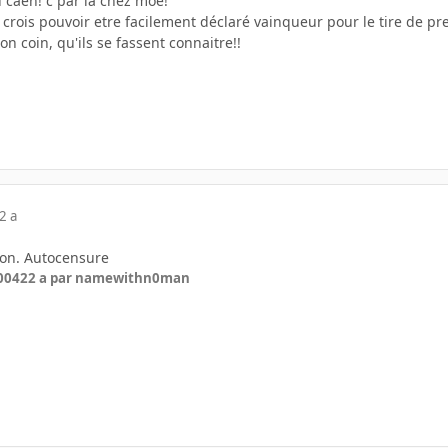
caen! c par la chez moè!
rois pouvoir etre facilement déclaré vainqueur pour le tire de pr
on coin, qu'ils se fassent connaitre!!
2 a
con. Autocensure
2004
22 a
par namewithn0man