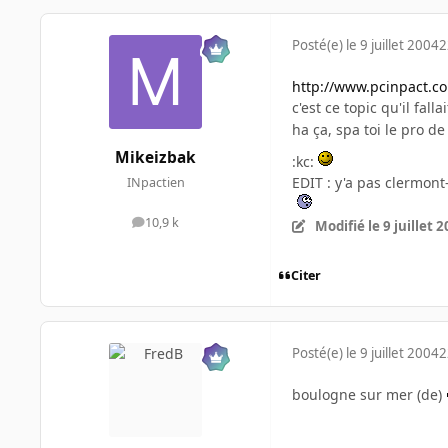
Posté(e)
le 9 juillet 2004
2
http://www.pcinpact.c
c'est ce topic qu'il fall
ha ça, spa toi le pro de
Mikeizbak
:kc:
EDIT : y'a pas clermon
INpactien
10,9 k
Modifié
le 9 juillet 
messages
Citer
Posté(e)
le 9 juillet 2004
2
boulogne sur mer (de)