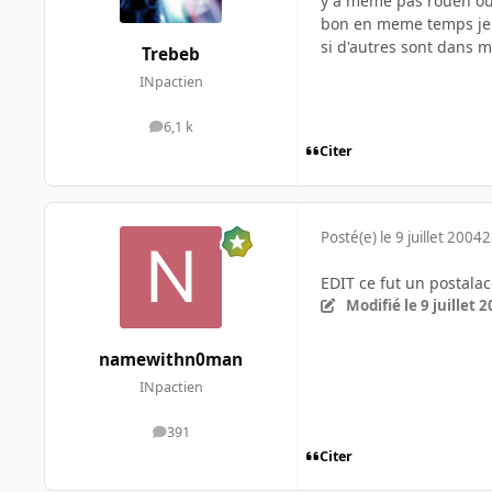
y a meme pas rouen ou 
bon en meme temps je c
si d'autres sont dans m
Trebeb
INpactien
6,1 k
messages
Citer
Posté(e)
le 9 juillet 2004
2
EDIT ce fut un postala
Modifié
le 9 juillet 
namewithn0man
INpactien
391
messages
Citer