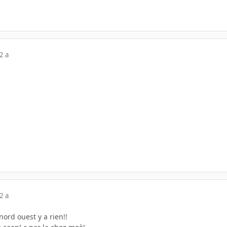
2 a
2 a
nord ouest y a rien!!