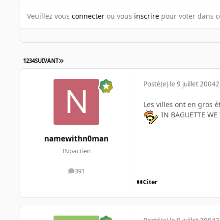
Veuillez vous
connecter
ou vous
inscrire
pour voter dans c
1
2
3
4
SUIVANT
Posté(e)
le 9 juillet 2004
2
Les villes ont en gros 
IN BAGUETTE WE 
namewithn0man
INpactien
391
messages
Citer