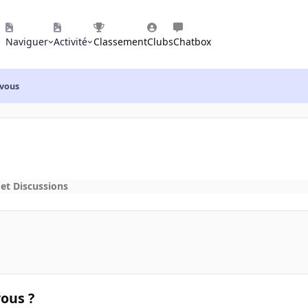
Naviguer
Activité
Classement
Clubs
Chatbox
 vous
et Discussions
vous ?