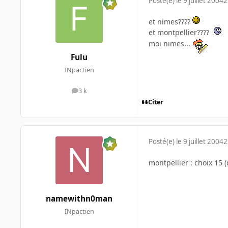
Posté(e)
le 9 juillet 2004
2
et nimes????
et montpellier????
moi nimes...
Fulu
INpactien
3 k
messages
Citer
Posté(e)
le 9 juillet 2004
2
montpellier : choix 15 
namewithn0man
INpactien