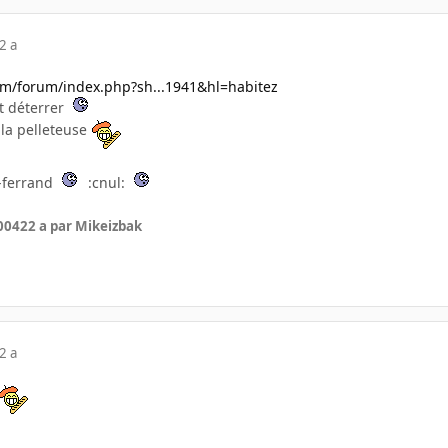
2 a
om/forum/index.php?sh...1941&hl=habitez
ait déterrer
 la pelleteuse
t-ferrand
:cnul:
2004
22 a
par Mikeizbak
2 a