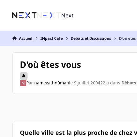
Aller au contenu
Next
Accueil
INpact Café
Débats et Discussions
D'où êtes
D'où êtes vous
Par
namewithn0man
le 9 juillet 2004
22 a
dans
Débats 
Quelle ville est la plus proche de chez 