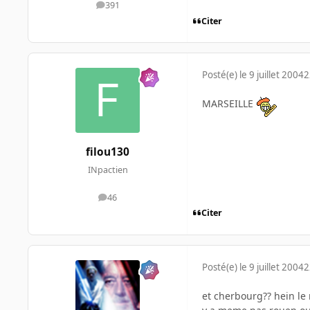
391
messages
Citer
Posté(e)
le 9 juillet 2004
2
MARSEILLE
filou130
INpactien
46
messages
Citer
Posté(e)
le 9 juillet 2004
2
et cherbourg?? hein le 