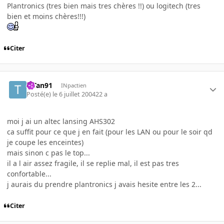
Plantronics (tres bien mais tres chères !!) ou logitech (tres
bien et moins chères!!!)
Citer
TiTan91
INpactien
Posté(e)
le 6 juillet 2004
22 a
moi j ai un altec lansing AHS302
ca suffit pour ce que j en fait (pour les LAN ou pour le soir qd
je coupe les enceintes)
mais sinon c pas le top...
il a l air assez fragile, il se replie mal, il est pas tres
confortable...
j aurais du prendre plantronics j avais hesite entre les 2...
Citer