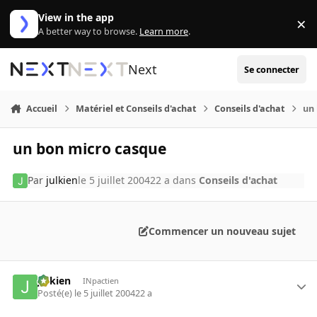
Aller au contenu
View in the app
×
Di
A better way to browse.
Learn more
.
Next
Se connecter
Accueil
Matériel et Conseils d'achat
Conseils d'achat
un
un bon micro casque
Par
julkien
le 5 juillet 2004
22 a
dans
Conseils d'achat
Commencer un nouveau sujet
julkien
INpactien
Posté(e)
le 5 juillet 2004
22 a