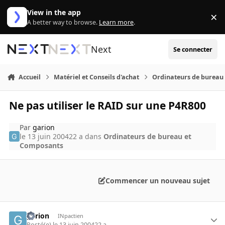
Aller au contenu
View in the app
×
Di
A better way to browse.
Learn more
.
Next
Se connecter
Accueil
Matériel et Conseils d'achat
Ordinateurs de bureau
Ne pas utiliser le RAID sur une P4R800
Par
garion
le 13 juin 2004
22 a
dans
Ordinateurs de bureau et
Composants
Commencer un nouveau sujet
garion
INpactien
Posté(e)
le 13 juin 2004
22 a