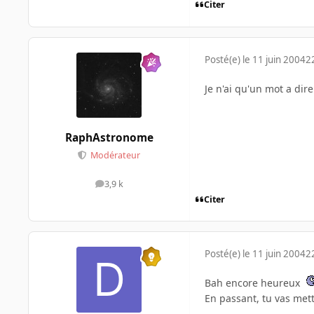
Citer
Posté(e)
le 11 juin 2004
2
Je n'ai qu'un mot a dire
RaphAstronome
Modérateur
3,9 k
messages
Citer
Posté(e)
le 11 juin 2004
2
Bah encore heureux
En passant, tu vas me