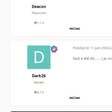
Deacon
INpactien
1,1 k
messages
Citer
Posté(e)
le 11 juin 2004
2
tout a été dit...... ( je c
Dark26
Ancien
6,7 k
messages
Citer