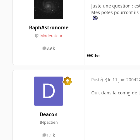
Juste une question : es
Mes potes pourront ils 
RaphAstronome
Modérateur
3,9 k
messages
Citer
Posté(e)
le 11 juin 2004
2
Oui, dans la config de t
Deacon
INpactien
1,1 k
messages