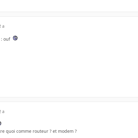
2 a
 : ouf
2 a
ttre quoi comme routeur ? et modem ?