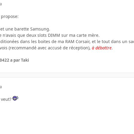
a
e propose:
 et une barette Samsung.
 je n'avais que deux slots DIMM sur ma carte mère.
ditionées dans les boites de ma RAM Corsair, et le tout dans un sac
envois (recommandé avec accusé de réception),
à débattre
.
004
22 a
par Taki
a
n veut?