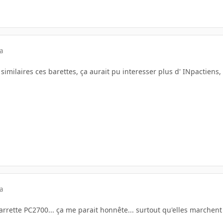
a
 similaires ces barettes, ça aurait pu interesser plus d' INpactiens,
a
arrette PC2700... ça me parait honnête... surtout qu'elles marchent n