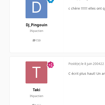
c chère !!!!!!! elles ont
Dj_Pingouin
INpactien
159
messages
Posté(e)
le 8 juin 2004
22 
C écrit plus haut! Un an
Taki
INpactien