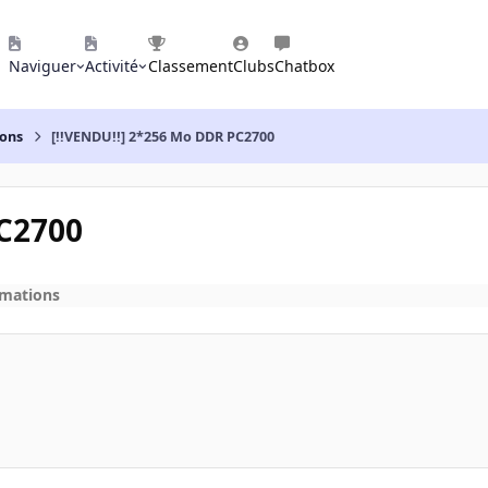
Naviguer
Activité
Classement
Clubs
Chatbox
ions
[!!VENDU!!] 2*256 Mo DDR PC2700
PC2700
imations