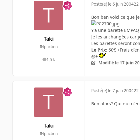
Posté(e)
le 6 juin 2004
22 
Bon ben voici ce que j
Y'a une barette EMPAQ
Je les ai changées car
Taki
Les barettes seront con
INpactien
Le Prix
: 60€ +Frais d'
@+
1,5 k
messages
Modifié
le 17 juin 2
Posté(e)
le 7 juin 2004
22 
Ben alors? Qui qui n'e
Taki
INpactien