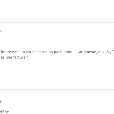
a
interessé si tu est de la region parisienne ... car laposte, moi, n'y f
 as une facture ?
a
d'âge.