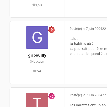
1,5 k
messages
Posté(e)
le 7 juin 2004
22 
salut,
tu habites où ?
ca pourrait peut être m'
elle date de quand ? tu
gribouilly
INpactien
244
messages
Posté(e)
le 7 juin 2004
22 
Les barettes ont un an 