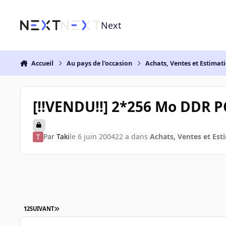
Aller au contenu
Next
Accueil
Au pays de l'occasion
Achats, Ventes et Estimat
[!!VENDU!!] 2*256 Mo DDR 
Par
Taki
le 6 juin 2004
22 a
dans
Achats, Ventes et Est
1
2
SUIVANT