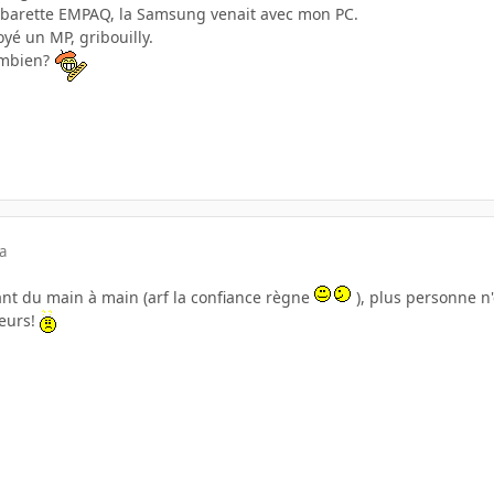
la barette EMPAQ, la Samsung venait avec mon PC.
voyé un MP, gribouilly.
ombien?
a
ant du main à main (arf la confiance règne
), plus personne n'
teurs!