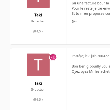
J'ai une facture bour 
Pour le reste je t'ai en
Et tu m'en proposes c
Taki
@+
INpactien
1,5 k
messages
Posté(e)
le 8 juin 2004
22 
Bon ben gibouilly voul
Oyez oyez Mr les ache
Taki
INpactien
1,5 k
messages