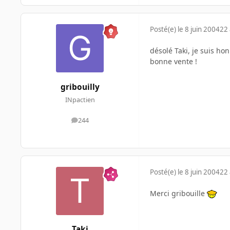
Posté(e)
le 8 juin 2004
22 
désolé Taki, je suis ho
bonne vente !
gribouilly
INpactien
244
messages
Posté(e)
le 8 juin 2004
22 
Merci gribouille
Taki