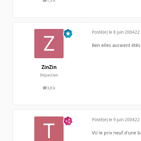
1,5 k
messages
Posté(e)
le 8 juin 2004
22 
Ben elles auraient étés
ZinZin
INpactien
3,8 k
messages
Posté(e)
le 9 juin 2004
22 
VU le prix neuf d'une b