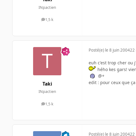
INpactien
1,5 k
messages
Posté(e)
le 8 juin 2004
22 
euh c'est trop cher ou j
hého kes gars! vie
@+
edit : pour ceux que ça 
Taki
INpactien
1,5 k
messages
Posté(e)
le 8 juin 2004
22 