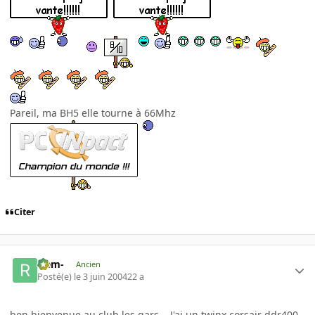
Pareil, ma BH5 elle tourne à 66Mhz
Citer
-rem-
Ancien
Posté(e)
le 3 juin 2004
22 a
ben bienvenue au club les gars... J'ai un twinx corsair ddr400