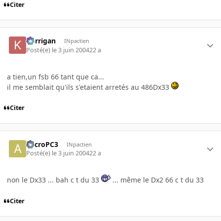
Citer
korrigan
INpactien
Posté(e)
le 3 juin 2004
22 a
a tien,un fsb 66 tant que ca...
il me semblait qu'ils s'etaient arretés au 486Dx33
Citer
AccroPC3
INpactien
Posté(e)
le 3 juin 2004
22 a
non le Dx33 ... bah c t du 33
... même le Dx2 66 c t du 33
Citer