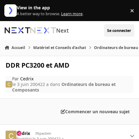
Aller au contenu
View in the app
×
Di
A better way to browse.
Learn more
.
Next
Se connecter
Accueil
Matériel et Conseils d'achat
Ordinateurs de bureau
DDR PC3200 et AMD
Par
Cedrix
le 3 juin 2004
22 a
dans
Ordinateurs de bureau et
Composants
Commencer un nouveau sujet
Cedrix
INpactien
Posté(e)
le 3 juin 2004
22 a