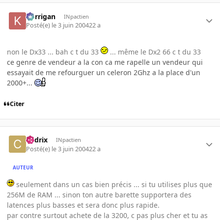
korrigan
INpactien
Posté(e)
le 3 juin 2004
22 a
non le Dx33 ... bah c t du 33
... même le Dx2 66 c t du 33
ce genre de vendeur a la con ca me rapelle un vendeur qui
essayait de me refourguer un celeron 2Ghz a la place d'un
2000+...
Citer
Cedrix
INpactien
Posté(e)
le 3 juin 2004
22 a
AUTEUR
seulement dans un cas bien précis ... si tu utilises plus que
256M de RAM ... sinon ton autre barette supportera des
latences plus basses et sera donc plus rapide.
par contre surtout achete de la 3200, c pas plus cher et tu as