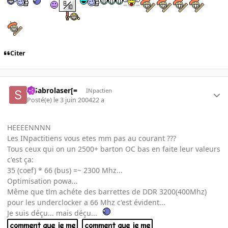
Citer
=]Sabrolaser[=
INpactien
Posté(e)
le 3 juin 2004
22 a
HEEEENNNN
Les INpactitiens vous etes mm pas au courant ???
Tous ceux qui on un 2500+ barton OC bas en faite leur valeurs
c'est ça:
35 (coef) * 66 (bus) =~ 2300 Mhz...
Optimisation powa...
Même que tlm achéte des barrettes de DDR 3200(400Mhz)
pour les underclocker a 66 Mhz c'est évident...
Je suis déçu... mais déçu...