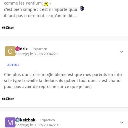
comme les Pentium(
)
c'est bien simple : c'est n'importe quoi
il faut pas croire tout ce qu'on te dit...
Citer
Cedrix
INpactien
Posté(e)
le 3 juin 2004
22 a
AUTEUR
Che plus qui croire moi(le bleme est que mes parents en info
si le type travaille la dedans ils gobent tout donc c est chaud
pour pas avoir de reproche sur ce que je fais)
Citer
Mikeizbak
INpactien
Posté(e)
le 3 juin 2004
22 a