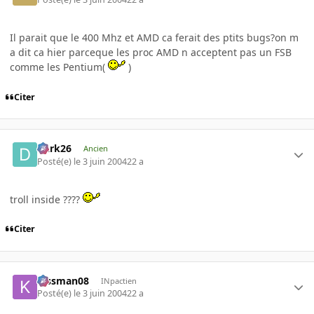
Il parait que le 400 Mhz et AMD ca ferait des ptits bugs?on m
a dit ca hier parceque les proc AMD n acceptent pas un FSB
comme les Pentium(
)
Citer
Dark26
Ancien
Posté(e)
le 3 juin 2004
22 a
troll inside ????
Citer
kissman08
INpactien
Posté(e)
le 3 juin 2004
22 a