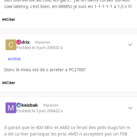
Low latency, c'est bien, en 66Mhz je suis en 1-1-1-1-1 a 1,5 v !!!
Citer
Cedrix
INpactien
Posté(e)
le 3 juin 2004
22 a
AUTEUR
Donc le mieu est de s arreter a PC2700?
Citer
Mikeizbak
INpactien
Posté(e)
le 3 juin 2004
22 a
Il parait que le 400 Mhz et AMD ca ferait des ptits bugs?on m
a dit ca hier parceque les proc AMD n acceptent pas un FSB