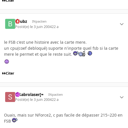
Citer
beubz
INpactien
Posté(e)
le 3 juin 2004
22 a
le FSB c'est une histoire avec la carte mere.
un cpu(coef debloqué) suporte n'inporte quel fsb si la carte
mere le permet et que le reste suit.
Citer
=]Sabrolaser[=
INpactien
Posté(e)
le 3 juin 2004
22 a
Ouais, mais sur NForce2, c pas facile de dépasser 215~220 en
FSB