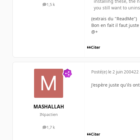
installing these, the n
1,5 k
messages
you still want to unins
(extrais du "ReadMe")
Bon en fait il faut jus
@+
Citer
Posté(e)
le 2 juin 2004
22 
J'espère juste qu'ils on
MASHALLAH
INpactien
1,7 k
messages
Citer