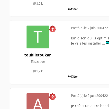
8,2 k
messages
Citer
Posté(e)
le 2 juin 2004
22 
Bin dison qu'ils optimis
Je vais les installer ...
toukiletoukan
INpactien
1,2 k
messages
Citer
Posté(e)
le 2 juin 2004
22 
Je refais un autre bench