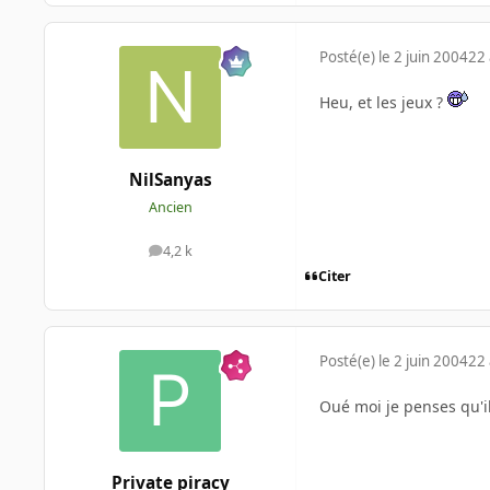
Posté(e)
le 2 juin 2004
22 
Heu, et les jeux ?
NilSanyas
Ancien
4,2 k
messages
Citer
Posté(e)
le 2 juin 2004
22 
Oué moi je penses qu'il 
Private piracy