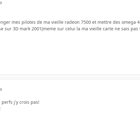
a
nger mes pilotes de ma vieille radeon 7500 et mettre des omega 4.5 
se sur 3D mark 2001(meme sur celui la ma vieille carte ne sais pas f
a
erfs j'y crois pas!
!