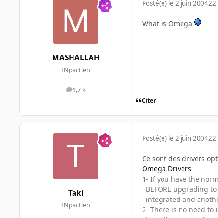
Posté(e)
le 2 juin 2004
22 
What is Omega
MASHALLAH
INpactien
1,7 k
messages
Citer
Posté(e)
le 2 juin 2004
22 
Ce sont des drivers opt
Omega Drivers
1- If you have the norma
BEFORE upgrading to t
Taki
integrated and another
INpactien
2- There is no need to