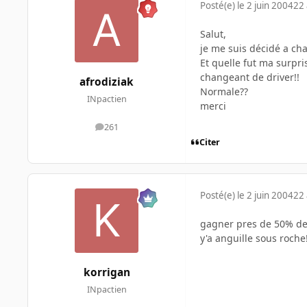
Posté(e)
le 2 juin 2004
22 
Salut,
je me suis décidé a cha
Et quelle fut ma surpri
changeant de driver!!
afrodiziak
Normale??
INpactien
merci
261
messages
Citer
Posté(e)
le 2 juin 2004
22 
gagner pres de 50% de p
y'a anguille sous roche
korrigan
INpactien