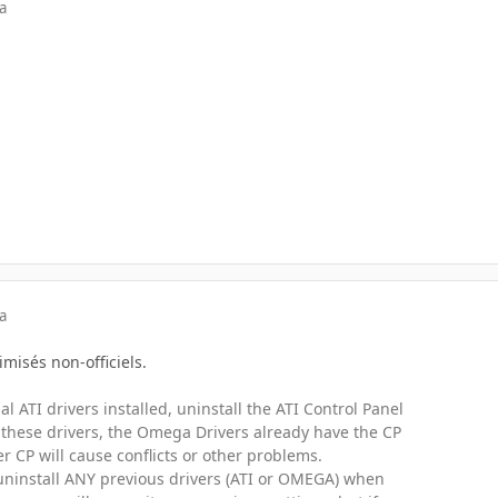
a
a
imisés non-officiels.
l ATI drivers installed, uninstall the ATI Control Panel
hese drivers, the Omega Drivers already have the CP
 CP will cause conflicts or other problems.
 uninstall ANY previous drivers (ATI or OMEGA) when