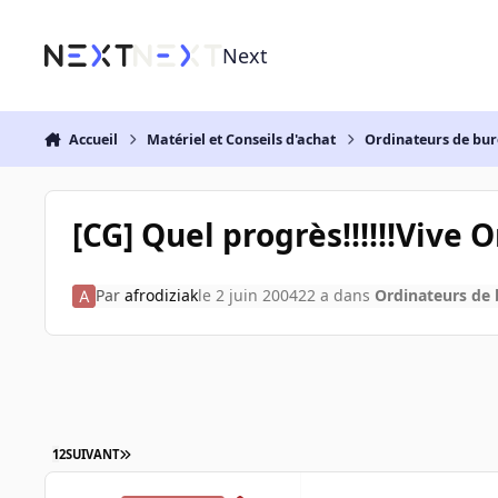
Aller au contenu
Next
Accueil
Matériel et Conseils d'achat
Ordinateurs de bu
[CG] Quel progrès!!!!!!Vive 
Par
afrodiziak
le 2 juin 2004
22 a
dans
Ordinateurs de
1
2
SUIVANT