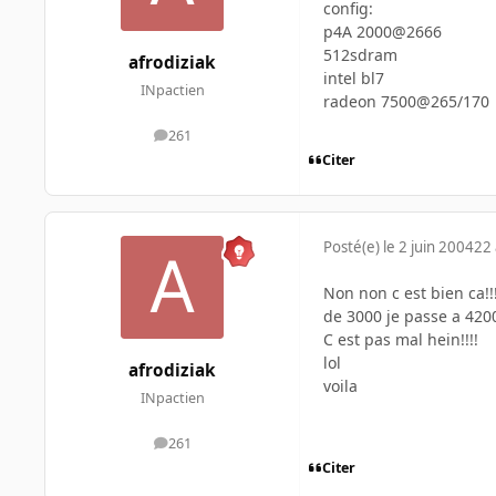
config:
p4A 2000@2666
512sdram
afrodiziak
intel bl7
INpactien
radeon 7500@265/170
261
messages
Citer
Posté(e)
le 2 juin 2004
22 
Non non c est bien ca!!
de 3000 je passe a 4200
C est pas mal hein!!!!
lol
afrodiziak
voila
INpactien
261
messages
Citer