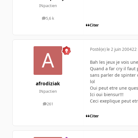
INpactien
5,6 k
messages
Citer
Posté(e)
le 2 juin 2004
22 
Bah les jeux je vois u
Quand a far cry il faut 
sans parler de spinter 
lol
afrodiziak
Oui peut etre une quest
INpactien
Ici oui biensur!!!
Ceci exeplique peut etre
261
messages
Citer