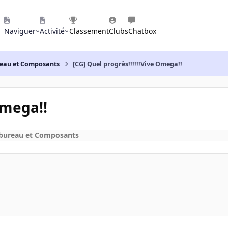
Naviguer
Activité
Classement
Clubs
Chatbox
reau et Composants
[CG] Quel progrès!!!!!!Vive Omega!!
Omega!!
 bureau et Composants