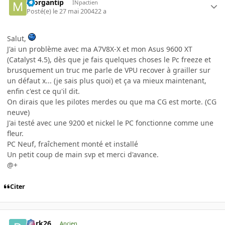
morgantip
INpactien
Posté(e)
le 27 mai 2004
22 a
Salut,
J'ai un problème avec ma A7V8X-X et mon Asus 9600 XT
(Catalyst 4.5), dès que je fais quelques choses le Pc freeze et
brusquement un truc me parle de VPU recover à grailler sur
un défaut x... (je sais plus quoi) et ça va mieux maintenant,
enfin c'est ce qu'il dit.
On dirais que les pilotes merdes ou que ma CG est morte. (CG
neuve)
J'ai testé avec une 9200 et nickel le PC fonctionne comme une
fleur.
PC Neuf, fraîchement monté et installé
Un petit coup de main svp et merci d'avance.
@+
Citer
Dark26
Ancien