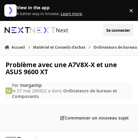
Aller au contenu
View in the app
×
Di
A better way to browse.
Learn more
.
Next
Se connecter
Accueil
Matériel et Conseils d'achat
Ordinateurs de bureau
Problème avec une A7V8X-X et une
ASUS 9600 XT
Par
morgantip
le 27 mai 2004
22 a
dans
Ordinateurs de bureau et
Composants
Commencer un nouveau sujet