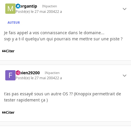
morgantip
INpactien
Posté(e)
le 27 mai 2004
22 a
AUTEUR
Je fais appel a vos connaissance dans le domaine...
svp y a t-il quelqu'un qui pourrais me mettre sur une piste ?
Citer
fabien29200
INpactien
Posté(e)
le 27 mai 2004
22 a
t'as pas essayé sous un autre OS ?? (Knoppix permettrait de
tester rapidement ça )
Citer