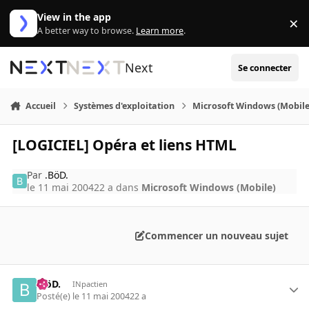
Aller au contenu
View in the app
×
Di
A better way to browse.
Learn more
.
Next
Se connecter
Accueil
Systèmes d'exploitation
Microsoft Windows (Mobile
[LOGICIEL] Opéra et liens HTML
Par
.BöD.
le 11 mai 2004
22 a
dans
Microsoft Windows (Mobile)
Commencer un nouveau sujet
.BöD.
INpactien
Posté(e)
le 11 mai 2004
22 a