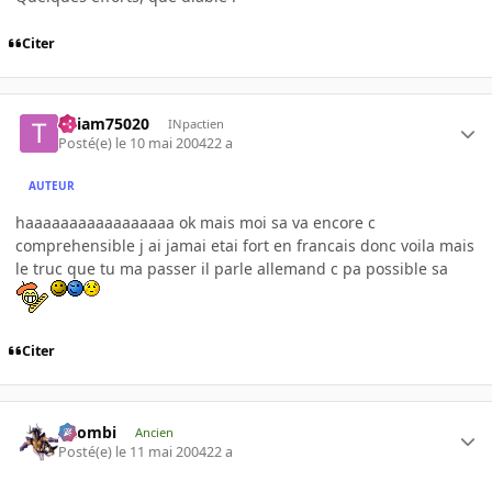
Citer
Thiam75020
INpactien
Posté(e)
le 10 mai 2004
22 a
AUTEUR
haaaaaaaaaaaaaaaaa ok mais moi sa va encore c
comprehensible j ai jamai etai fort en francais donc voila mais
le truc que tu ma passer il parle allemand c pa possible sa
Citer
XZombi
Ancien
Posté(e)
le 11 mai 2004
22 a