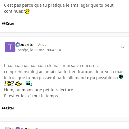
C'est pas parce que tu pratique le sms léger que tu peut
continuer.
Citer
theocrite
Ancien
Posté(e)
le 11 mai 2004
22 a
haaaaaaaaaaaaaaaaa ok mais moi
sa
va encore
c
comprehensible
j a
i jam
ai
et
ai
fort en fran
c
ais donc voila mais
le truc que tu
ma
pass
er
il parle allemand
c
pa
possible
sa
Hum, au moins une petite relecture...
Et éviter les 'c' tout le temps.
Citer