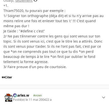
Ouaip,
seulement
+1.
Thiam75020, tu pourais par exemple :
1/ Soigner ton orthographe (déja dit) et si tu n'y arrive pas au
moins relire une fois et enlever tout tes 'c' !!! C'est quand
même pas dur !
Je t'aide : "#define c c'est"
2/ Ne pas t'énnerver contre les gens qui sont venus sur ton
topic. Si ils sont venus ici, c'est que le titre les a attirés. Donc
ils sont venus pour t'aider. Si ils ne l'ont pas fait, c'est par ce
que *on ne comprends pas tout ce que tu dis *on perd
beaucoup de temps à te lire *on finit par oublier le fond
tellement la forme agresse.
3/ Faire preuve d'un peu de courtoisie.
Citer
Charles.w
Ancien
Posté(e)
le 11 mai 2004
22 a