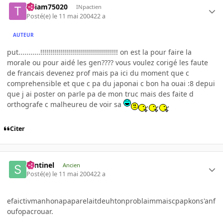
Thiam75020
INpactien
Posté(e)
le 11 mai 2004
22 a
AUTEUR
put...........!!!!!!!!!!!!!!!!!!!!!!!!!!!!!!!!!!!!!!! on est la pour faire la
morale ou pour aidé les gen???? vous voulez corigé les faute
de francais devenez prof mais pa ici du moment que c
comprehensible et que c pa du japonai c bon ha ouai :8 depui
que j ai poster on parle pa de mon truc mais des faite d
orthografe c malheureu de voir sa
Citer
Sentinel
Ancien
Posté(e)
le 11 mai 2004
22 a
efaictivmanhonapaparelaitdeuhtonproblaimmaiscpapkons'anf
oufopacrouar.