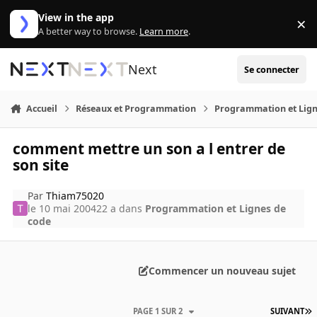
Aller au contenu
View in the app
×
Di
A better way to browse.
Learn more
.
Next
Se connecter
Accueil
Réseaux et Programmation
Programmation et Lign
comment mettre un son a l entrer de
son site
Par
Thiam75020
le 10 mai 2004
22 a
dans
Programmation et Lignes de
code
Commencer un nouveau sujet
PAGE 1 SUR 2
SUIVANT