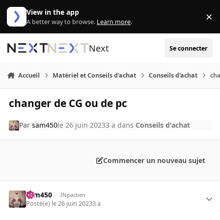
Aller au contenu
View in the app
×
Di
A better way to browse.
Learn more
.
Next
Se connecter
Accueil
Matériel et Conseils d'achat
Conseils d'achat
cha
changer de CG ou de pc
Par
sam450
le 26 juin 2023
3 a
dans
Conseils d'achat
Commencer un nouveau sujet
sam450
INpactien
Posté(e)
le 26 juin 2023
3 a