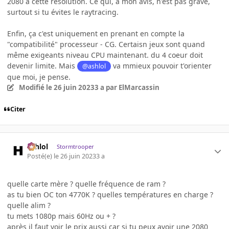
2080 à cette résolution. Ce qui, à mon avis, n'est pas grave,
surtout si tu évites le raytracing.
Enfin, ça c'est uniquement en prenant en compte la
"compatibilité" processeur - CG. Certaisn jeux sont quand
même exigeants niveau CPU maintenant. du 4 coeur doit
devenir limite. Mais
va mmieux pouvoir t'orienter
@ashlol
que moi, je pense.
Modifié
le 26 juin 2023
3 a
par ElMarcassin
Citer
ashlol
Stormtrooper
Posté(e)
le 26 juin 2023
3 a
quelle carte mère ? quelle fréquence de ram ?
as tu bien OC ton 4770K ? quelles températures en charge ?
quelle alim ?
tu mets 1080p mais 60Hz ou + ?
après il faut voir le prix aussi car si tu peux avoir une 2080