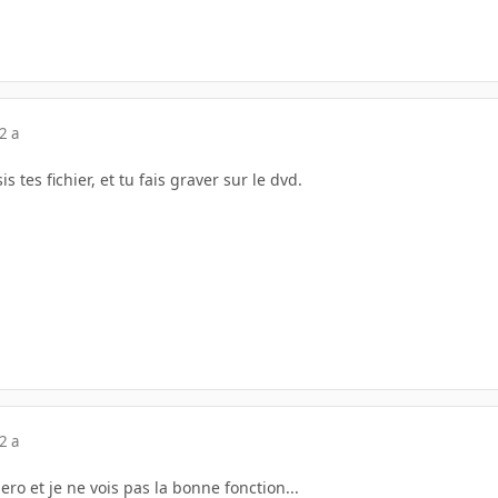
2 a
s tes fichier, et tu fais graver sur le dvd.
2 a
nero et je ne vois pas la bonne fonction...