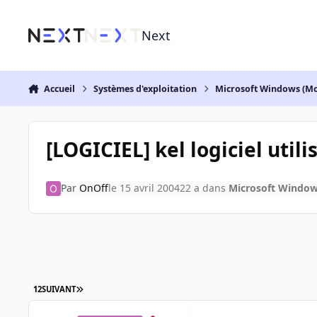
Aller au contenu
Next
Accueil
Systèmes d'exploitation
Microsoft Windows (Mo
[LOGICIEL] kel logiciel utilise
Par
OnOff
le 15 avril 2004
22 a
dans
Microsoft Window
1
2
SUIVANT