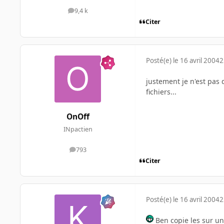
9,4 k
messages
Citer
Posté(e)
le 16 avril 2004
2
justement je n'est pas 
fichiers...
OnOff
INpactien
793
messages
Citer
Posté(e)
le 16 avril 2004
2
Ben copie les sur un 