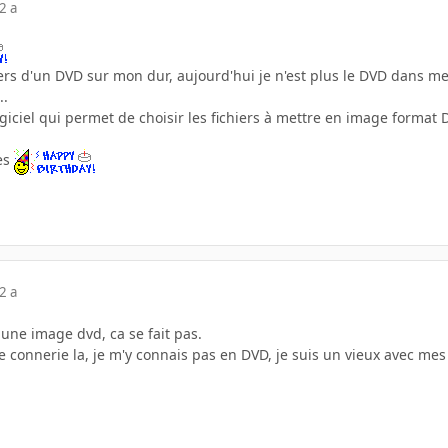
2 a
chiers d'un DVD sur mon dur, aujourd'hui je n'est plus le DVD dans me
..
ogiciel qui permet de choisir les fichiers à mettre en image format 
es
2 a
t une image dvd, ca se fait pas.
e connerie la, je m'y connais pas en DVD, je suis un vieux avec me