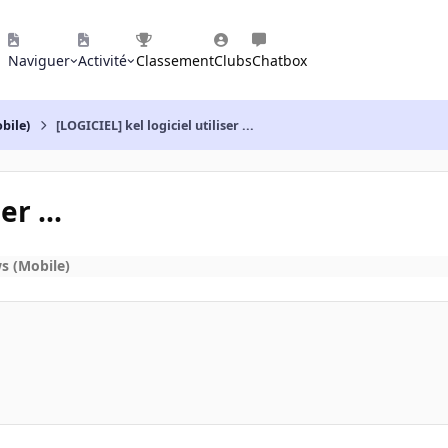
Naviguer
Activité
Classement
Clubs
Chatbox
bile)
[LOGICIEL] kel logiciel utiliser ...
r ...
s (Mobile)