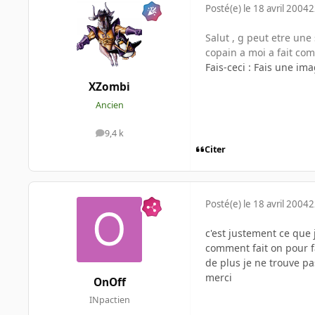
Posté(e)
le 18 avril 2004
2
Salut , g peut etre une
copain a moi a fait c
Fais-ceci : Fais une im
XZombi
Ancien
9,4 k
messages
Citer
Posté(e)
le 18 avril 2004
2
c'est justement ce que
comment fait on pour f
de plus je ne trouve pas
merci
OnOff
INpactien