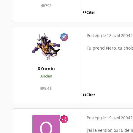
793
messages
Citer
Posté(e)
le 18 avril 2004
2
Tu prend Nero, tu choisi
XZombi
Ancien
9,4 k
messages
Citer
Posté(e)
le 19 avril 2004
2
j'ai la version 6316 de 