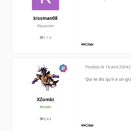
kissman08
INpactien
1,1 k
messages
Citer
Posté(e)
le 16 avril 2004
2
Qui te dis qu'il a un 
XZombi
Ancien
9,4 k
messages
Citer