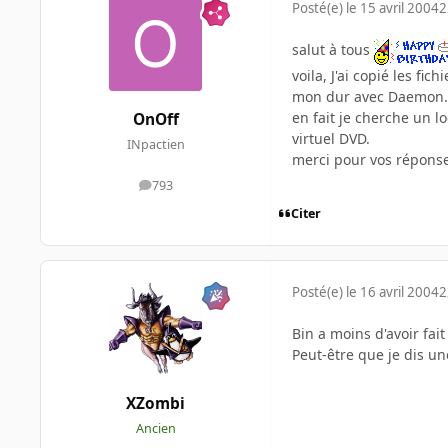
Posté(e)
le 15 avril 2004
2
salut à tous
voila, J'ai copié les fi
mon dur avec Daemon.
en fait je cherche un l
OnOff
virtuel DVD.
INpactien
merci pour vos répons
793
messages
Citer
Posté(e)
le 16 avril 2004
2
Bin a moins d'avoir fai
Peut-être que je dis un
XZombi
Ancien