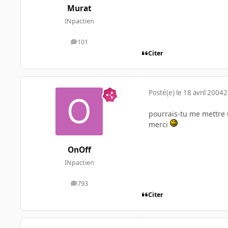
Murat
INpactien
101
messages
Citer
Posté(e)
le 18 avril 2004
2
pourrais-tu me mettre u
merci
OnOff
INpactien
793
messages
Citer