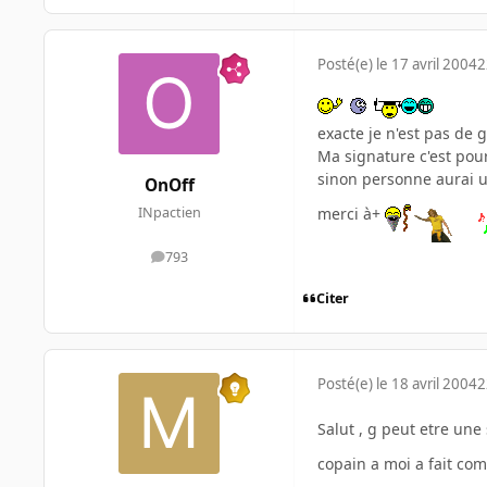
Posté(e)
le 17 avril 2004
2
exacte je n'est pas de
Ma signature c'est pou
sinon personne aurai 
OnOff
merci à+
INpactien
793
messages
Citer
Posté(e)
le 18 avril 2004
2
Salut , g peut etre une
copain a moi a fait c