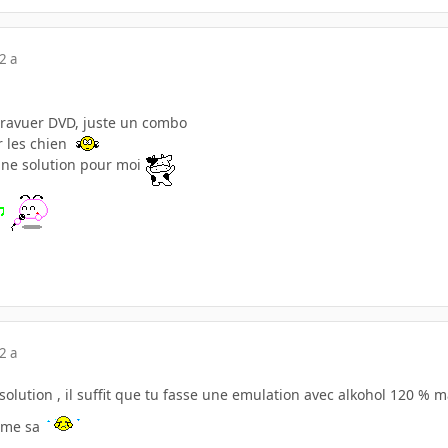
2 a
 gravuer DVD, juste un combo
r les chien
une solution pour moi
2 a
 solution , il suffit que tu fasse une emulation avec alkohol 120 % m
omme sa