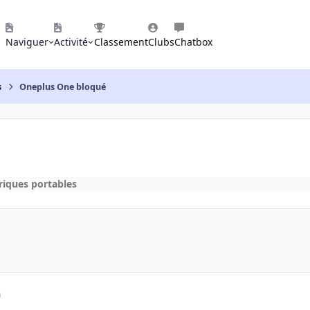
Naviguer
Activité
Classement
Clubs
Chatbox
s
Oneplus One bloqué
riques portables
a