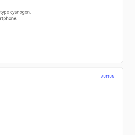
u type cyanogen.
artphone.
AUTEUR