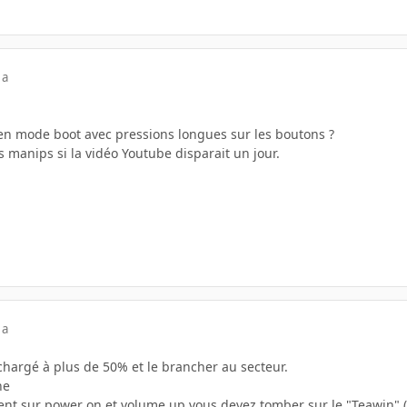
 a
en mode boot avec pressions longues sur les boutons ?
s manips si la vidéo Youtube disparait un jour.
 a
chargé à plus de 50% et le brancher au secteur.
ne
t sur power on et volume up vous devez tomber sur le "Teawin" (c