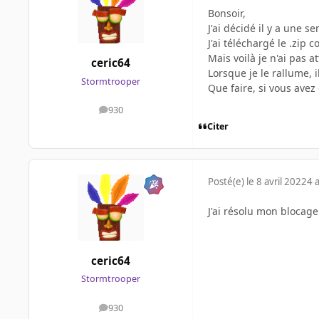
Bonsoir,
J'ai décidé il y a une
J'ai téléchargé le .zip
Mais voilà je n'ai pas 
ceric64
Lorsque je le rallume, 
Stormtrooper
Que faire, si vous ave
930
messages
Citer
Posté(e)
le 8 avril 2022
4 
J'ai résolu mon blocag
ceric64
Stormtrooper
930
messages