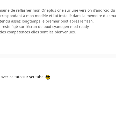
 semaine de reflasher mon Oneplus one sur une version d'android d
 correspondant à mon modèle et l'ai installé dans la mémoire du sm
attendu assez longtemps le premier boot après le flash.
il reste figé sur l'écran de boot cyanogen mod ready.
z des compétences elles sont les bienvenues.
a
e avec
ce tuto sur youtube
.