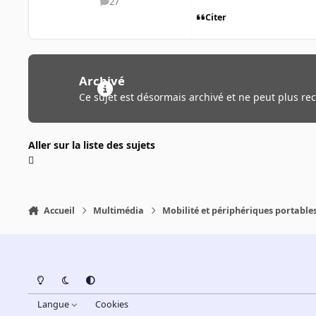
27
messages
Citer
Archivé
Ce sujet est désormais archivé et ne peut plus re
Aller sur la liste des sujets
Accueil
Multimédia
Mobilité et périphériques portable
Light Mode
Dark Mode
System Preference
Langue
Cookies