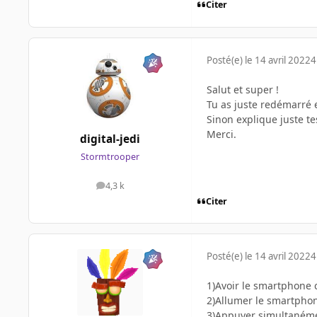
Citer
Posté(e)
le 14 avril 2022
4
Salut et super !
Tu as juste redémarré 
Sinon explique juste te
Merci.
digital-jedi
Stormtrooper
4,3 k
messages
Citer
Posté(e)
le 14 avril 2022
4
1)Avoir le smartphone 
2)Allumer le smartpho
3)Appuyer simultanémen