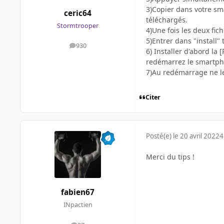
3)Copier dans votre sm
ceric64
téléchargés.
Stormtrooper
4)Une fois les deux fi
5)Entrer dans "install"
930
messages
6) Installer d'abord la
redémarrez le smartpho
7)Au redémarrage ne le 
Citer
Posté(e)
le 20 avril 2022
4
Merci du tips !
fabien67
INpactien