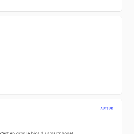
AUTEUR
'est en gros le bios du smartphone)