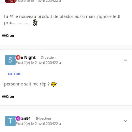
Posté(e)
le 1 avril 2004
22 a
tu @ le nouveau produit de plextor aussi mais j'ignore le $
prix...............
Citer
She Night
INpactien
Posté(e)
le 2 avril 2004
22 a
AUTEUR
personne sait me rép ?
Citer
TiTan91
INpactien
Posté(e)
le 2 avril 2004
22 a