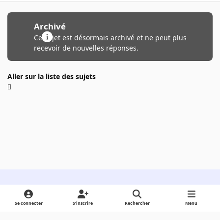
Archivé
Ce sujet est désormais archivé et ne peut plus
recevoir de nouvelles réponses.
Aller sur la liste des sujets
Light Mode
Dark Mode
System Preference
Se connecter
S’inscrire
Rechercher
Menu
Langue
Cookies