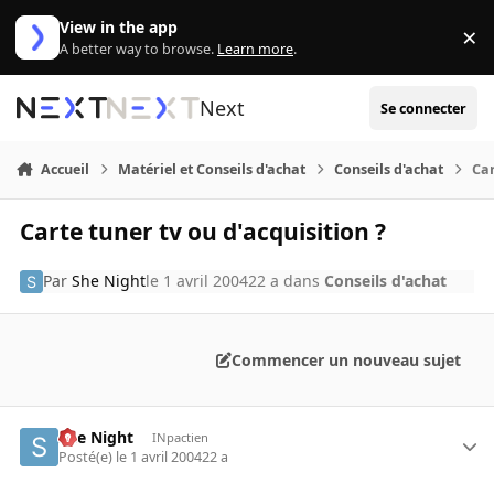
Aller au contenu
View in the app
×
Di
A better way to browse.
Learn more
.
Next
Se connecter
Accueil
Matériel et Conseils d'achat
Conseils d'achat
Car
Carte tuner tv ou d'acquisition ?
Par
She Night
le 1 avril 2004
22 a
dans
Conseils d'achat
Commencer un nouveau sujet
She Night
INpactien
Posté(e)
le 1 avril 2004
22 a