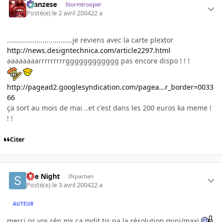
ilcanzese
Stormtrooper
Posté(e)
le 2 avril 2004
22 a
.................................je reviens avec la carte plextor
http://news.designtechnica.com/article2297.html
aaaaaaaarrrrrrrrrgggggggggggg pas encore dispo ! ! !
http://pagead2.googlesyndication.com/pagea...r_border=0033
66
ça sort au mois de mai ..et c'est dans les 200 euros ka meme !
! !
Citer
She Night
INpactien
Posté(e)
le 3 avril 2004
22 a
AUTEUR
merci pr vos rép ms ça mdit tjs pa la résolution mini/maxi