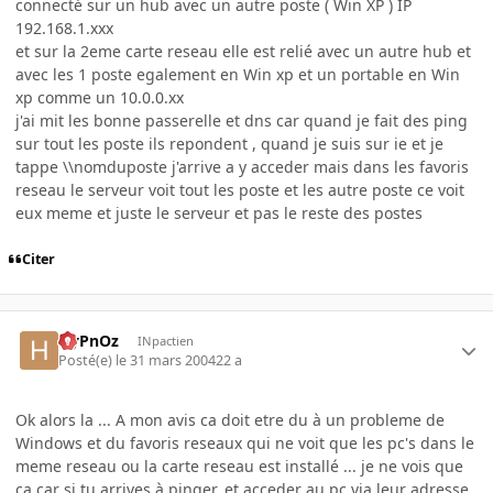
connecté sur un hub avec un autre poste ( Win XP ) IP
192.168.1.xxx
et sur la 2eme carte reseau elle est relié avec un autre hub et
avec les 1 poste egalement en Win xp et un portable en Win
xp comme un 10.0.0.xx
j'ai mit les bonne passerelle et dns car quand je fait des ping
sur tout les poste ils repondent , quand je suis sur ie et je
tappe \\nomduposte j'arrive a y acceder mais dans les favoris
reseau le serveur voit tout les poste et les autre poste ce voit
eux meme et juste le serveur et pas le reste des postes
Citer
HyPnOz
INpactien
Posté(e)
le 31 mars 2004
22 a
Ok alors la ... A mon avis ca doit etre du à un probleme de
Windows et du favoris reseaux qui ne voit que les pc's dans le
meme reseau ou la carte reseau est installé ... je ne vois que
ca car si tu arrives à pinger, et acceder au pc via leur adresse