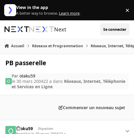
Aller au contenu
View in the app
×
Di
A better way to browse.
Learn more
.
Next
Se connecter
Accueil
Réseaux et Programmation
Réseaux, Internet, Télé
PB passerelle
Par
otaku59
le 30 mars 2004
22 a
dans
Réseaux, Internet, Téléphonie
et Services en Ligne
Commencer un nouveau sujet
otaku59
INpactien
Posté(e)
le 30 mars 2004
22 a