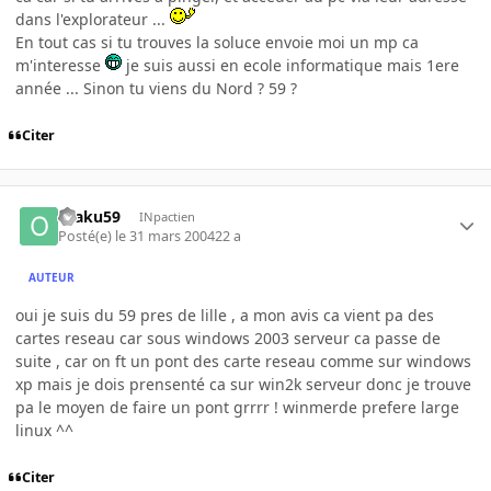
dans l'explorateur ...
En tout cas si tu trouves la soluce envoie moi un mp ca
m'interesse
je suis aussi en ecole informatique mais 1ere
année ... Sinon tu viens du Nord ? 59 ?
Citer
otaku59
INpactien
Posté(e)
le 31 mars 2004
22 a
AUTEUR
oui je suis du 59 pres de lille , a mon avis ca vient pa des
cartes reseau car sous windows 2003 serveur ca passe de
suite , car on ft un pont des carte reseau comme sur windows
xp mais je dois prensenté ca sur win2k serveur donc je trouve
pa le moyen de faire un pont grrrr ! winmerde prefere large
linux ^^
Citer