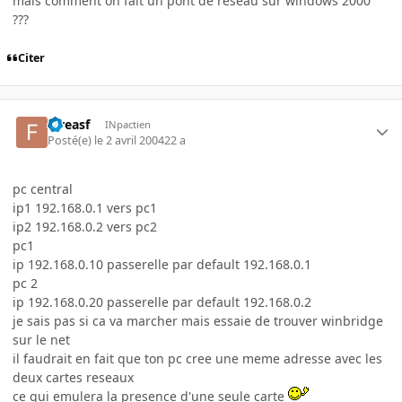
mais comment on fait un pont de reseau sur windows 2000
???
Citer
fareasf
INpactien
Posté(e)
le 2 avril 2004
22 a
pc central
ip1 192.168.0.1 vers pc1
ip2 192.168.0.2 vers pc2
pc1
ip 192.168.0.10 passerelle par default 192.168.0.1
pc 2
ip 192.168.0.20 passerelle par default 192.168.0.2
je sais pas si ca va marcher mais essaie de trouver winbridge
sur le net
il faudrait en fait que ton pc cree une meme adresse avec les
deux cartes reseaux
ce qui emulera la presence d'une seule carte