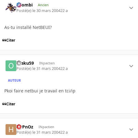
XZombi
Ancien
Posté(e)
le 30 mars 2004
22 a
As-tu installé NetBEUI?
Citer
otaku59
INpactien
Posté(e)
le 31 mars 2004
22 a
AUTEUR
Pkoi faire netbui je travail en tci/ip
Citer
HyPnOz
INpactien
Posté(e)
le 31 mars 2004
22 a