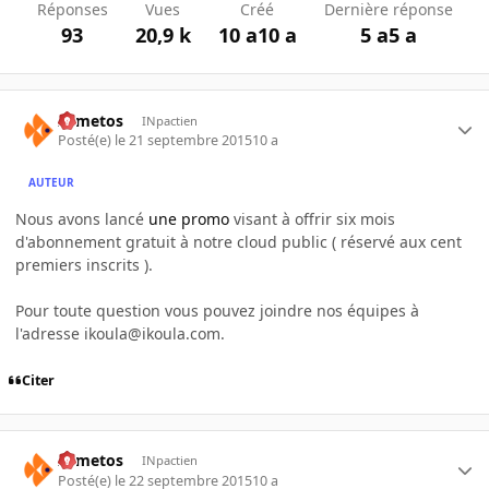
Réponses
Vues
Créé
Dernière réponse
93
20,9 k
10 a
10 a
5 a
5 a
Armetos
INpactien
Posté(e)
le 21 septembre 2015
10 a
AUTEUR
Nous avons lancé
une promo
visant à offrir six mois
d'abonnement gratuit à notre cloud public ( réservé aux cent
premiers inscrits ).
Pour toute question vous pouvez joindre nos équipes à
l'adresse ikoula@ikoula.com.
Citer
Armetos
INpactien
Posté(e)
le 22 septembre 2015
10 a