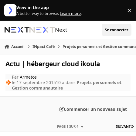
Aller au contenu
View in the app
×
Di
A better way to browse.
Learn more
.
Next
Se connecter
Accueil
INpact Café
Projets personnels et Gestion commun
Actu | hébergeur cloud ikoula
Par
Armetos
le 17 septembre 2015
10 a
dans
Projets personnels et
Gestion communautaire
Commencer un nouveau sujet
PAGE 1 SUR 4
SUIVANT