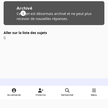
Archivé
Ce sujet est désormais archivé et ne peut plus
recevoir de nouvelles réponses.
Aller sur la liste des sujets
Light Mode
Dark Mode
System Preference
Se connecter
S’inscrire
Rechercher
Menu
Langue
Cookies