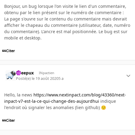
Bonjour, un bug lorsque l'on visite le lien d'un commentaire,
obtenu par le lien présent sur le numéro de commentaire
:
La page s'ouvre sur le contenu du commentaire mais devrait
afficher le chapeau du commentaire (utilisateur, date, numéro
du commentaire). L'ancre est mal positionnée. Le bug est sur
mobile et desktop.
Citer
Sheepux
INpactien
Posté(e)
le 19 août 2020
5 a
Hello, la news
https://www.nextinpact.com/blog/43360/next-
inpact-v7-est-la-ce-qui-change-des-aujourdhui
indique
l'endroit où signaler les anomalies (lien github)
🙂
Citer