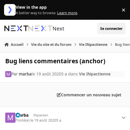
Aller au contenu
View in the app
×
Di
A better way to browse.
Learn more
.
Next
Se connecter
Accueil
Vie du site et du forum
Vie INpactienne
Bug lie
Bug liens commentaires (anchor)
Par
marba
le 19 août 2020
5 a
dans
Vie INpactienne
Commencer un nouveau sujet
marba
INpactien
Posté(e)
le 19 août 2020
5 a