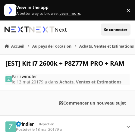
Aller au contenu
View in the app
×
Di
A better way to browse.
Learn more
.
Next
Se connecter
Accueil
Au pays de l'occasion
Achats, Ventes et Estimations
[EST] Kit i7 2600k + P8Z77M PRO + RAM
Par
zwindler
le 13 mai 2017
9 a
dans
Achats, Ventes et Estimations
Commencer un nouveau sujet
zwindler
INpactien
Posté(e)
le 13 mai 2017
9 a