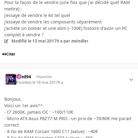
Pour la façon de le vendre (une fois que j'ai décidé quel RAM
mettre) :
j'essaye de vendre le kit tel quel
j'essaye de vendre les composants séparément
j'achète un boitier et une alim (~100€) histoire d'avoir un PC
complet à vendre ?
Modifié
le 13 mai 2017
9 a
par zwindler
Citer
bred94
INpactien
Posté(e)
le 18 mai 2017
9 a
Bonjour,
Voici un 1er avis^^.
- I7 2600K, jamais OC : ~100/110€
- Micro ATX Asus P8Z77-M PRO : un prix de ~70/80€ me parait
correct
- 8 Go de RAM Corsair 1600 C11 (value) : ~40€
- 8 Go de RAM Kingston 1333 (value) : ~35€