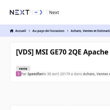
Aller au contenu
Next
Accueil
Au pays de l'occasion
Achats, Ventes et Estimat
[VDS] MSI GE70 2QE Apache
vente
Par
Speedfan
le 30 avril 2017
9 a
dans
Achats, Ventes 