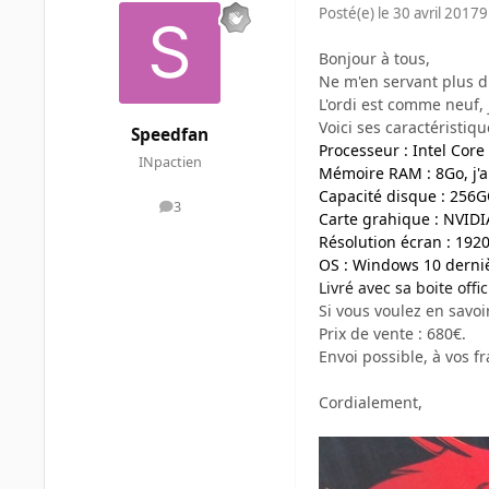
Posté(e)
le 30 avril 2017
9
Bonjour à tous,
Ne m'en servant plus du
L'ordi est comme neuf, 
Voici ses caractéristiqu
Speedfan
Processeur : Intel Core
INpactien
Mémoire RAM : 8Go, j'a
Capacité disque : 256G
3
messages
Carte grahique : NVID
Résolution écran : 192
OS : Windows 10 dernièr
Livré avec sa boite offi
Si vous voulez en savoir
Prix de vente : 680€.
Envoi possible, à vos fr
Cordialement,