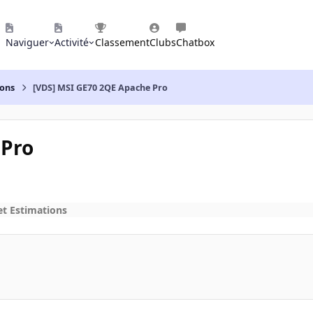
Naviguer
Activité
Classement
Clubs
Chatbox
ions
[VDS] MSI GE70 2QE Apache Pro
 Pro
et Estimations