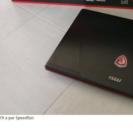
7
9 a
par Speedfan