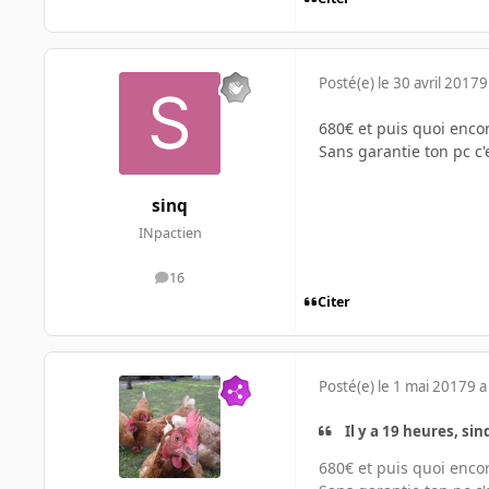
Posté(e)
le 30 avril 2017
9
680€ et puis quoi encor
Sans garantie ton pc c'
sinq
INpactien
16
messages
Citer
Posté(e)
le 1 mai 2017
9 a
Il y a 19 heures, sinq
680€ et puis quoi encor