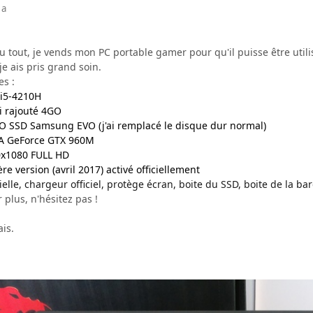
 a
 tout, je vends mon PC portable gamer pour qu'il puisse être utili
je ais pris grand soin.
es :
 i5-4210H
i rajouté 4GO
O SSD Samsung EVO (j'ai remplacé le disque dur normal)
IA GeForce GTX 960M
0x1080 FULL HD
e version (avril 2017) activé officiellement
cielle, chargeur officiel, protège écran, boite du SSD, boite de la b
 plus, n'hésitez pas !
ais.