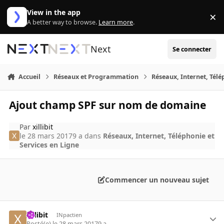
Aller au contenu
View in the app
×
Di
A better way to browse.
Learn more
.
Next
Se connecter
Accueil
Réseaux et Programmation
Réseaux, Internet, Télé
Ajout champ SPF sur nom de domaine
Par
xillibit
le 28 mars 2017
9 a
dans
Réseaux, Internet, Téléphonie et
Services en Ligne
Commencer un nouveau sujet
xillibit
INpactien
Posté(e)
le 28 mars 2017
9 a