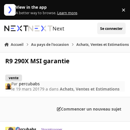
Aller au contenu
View in the app
×
Di
A better way to browse.
Learn more
.
Next
Se connecter
Accueil
Au pays de l'occasion
Achats, Ventes et Estimations
R9 290X MSI garantie
vente
Par
percubabs
le 19 mars 2017
9 a
dans
Achats, Ventes et Estimations
Commencer un nouveau sujet
percubabs
Stormtrooper