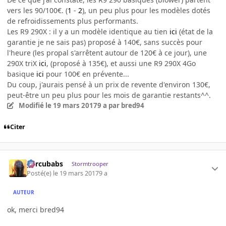
vers les 90/100€. (
1
-
2
), un peu plus pour les modèles dotés
de refroidissements plus performants.
Les R9 290X : il y a un modèle identique au tien
ici
(état de la
garantie je ne sais pas) proposé à 140€, sans succès pour
l'heure (les propal s'arrêtent autour de 120€ à ce jour), une
290X triX
ici
, (proposé à 135€), et aussi une R9 290X 4Go
basique
ici
pour 100€ en prévente...
Du coup, j'aurais pensé à un prix de revente d'environ 130€,
peut-être un peu plus pour les mois de garantie restants^^.
Modifié
le 19 mars 2017
9 a
par bred94
Citer
percubabs
Stormtrooper
Posté(e)
le 19 mars 2017
9 a
AUTEUR
ok, merci bred94