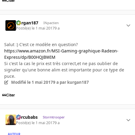
Citer
kurgan187
INpactien
Posté(e)
le 1 mai 2017
9 a
Salut :) C'est ce modèle en question?
https://www.amazon.fr/MSI-Gaming-graphique-Radeon-
Express/dp/B00HQJBWIM
Si c'est la cas le prix est très correct,et ne pas oublier de
signaler qu'une bonne alim est importante pour ce type de
puce.
Modifié
le 1 mai 2017
9 a
par kurgan187
Citer
percubabs
Stormtrooper
Posté(e)
le 1 mai 2017
9 a
AUTEUR