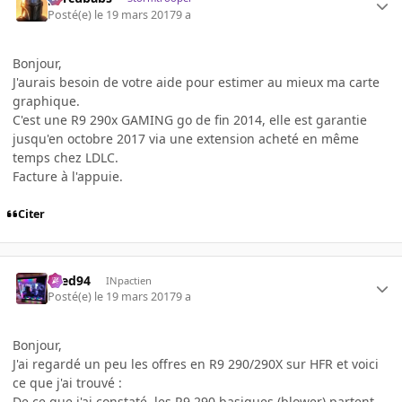
Posté(e)
le 19 mars 2017
9 a
Bonjour,
J'aurais besoin de votre aide pour estimer au mieux ma carte
graphique.
C'est une R9 290x GAMING go de fin 2014, elle est garantie
jusqu'en octobre 2017 via une extension acheté en même
temps chez LDLC.
Facture à l'appuie.
Citer
bred94
INpactien
Posté(e)
le 19 mars 2017
9 a
Bonjour,
J'ai regardé un peu les offres en R9 290/290X sur HFR et voici
ce que j'ai trouvé :
De ce que j'ai constaté, les R9 290 basiques (blower) partent