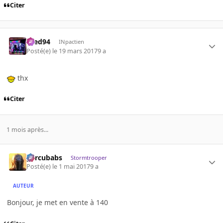
Citer
bred94
INpactien
Posté(e)
le 19 mars 2017
9 a
thx
Citer
1 mois après...
percubabs
Stormtrooper
Posté(e)
le 1 mai 2017
9 a
AUTEUR
Bonjour, je met en vente à 140