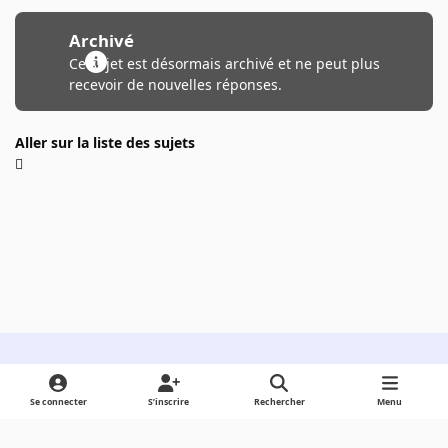
Archivé
Ce sujet est désormais archivé et ne peut plus
recevoir de nouvelles réponses.
Aller sur la liste des sujets
Light Mode
Dark Mode
System Preference
Se connecter
S’inscrire
Rechercher
Menu
Langue
Cookies