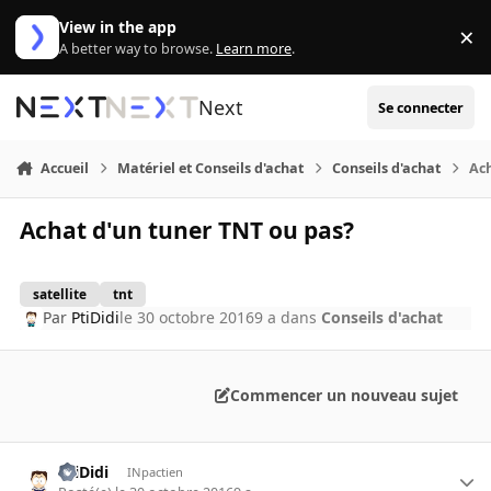
Aller au contenu
View in the app
×
Di
A better way to browse.
Learn more
.
Next
Se connecter
Accueil
Matériel et Conseils d'achat
Conseils d'achat
Ach
Achat d'un tuner TNT ou pas?
satellite
tnt
Par
PtiDidi
le 30 octobre 2016
9 a
dans
Conseils d'achat
Commencer un nouveau sujet
PtiDidi
INpactien