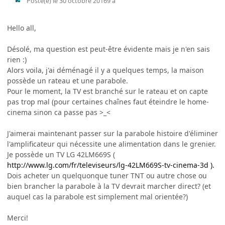
Posté(e)
le 30 octobre 2016
9 a
Hello all,
Désolé, ma question est peut-être évidente mais je n'en sais
rien :)
Alors voila, j'ai déménagé il y a quelques temps, la maison
possède un rateau et une parabole.
Pour le moment, la TV est branché sur le rateau et on capte
pas trop mal (pour certaines chaînes faut éteindre le home-
cinema sinon ca passe pas >_<
J'aimerai maintenant passer sur la parabole histoire d'éliminer
l'amplificateur qui nécessite une alimentation dans le grenier.
Je possède un TV LG 42LM669S (
http://www.lg.com/fr/televiseurs/lg-42LM669S-tv-cinema-3d ).
Dois acheter un quelquonque tuner TNT ou autre chose ou
bien brancher la parabole à la TV devrait marcher direct? (et
auquel cas la parabole est simplement mal orientée?)
Merci!