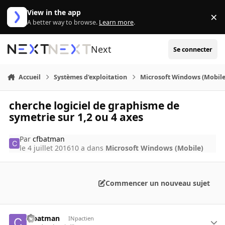
Aller au contenu
View in the app
×
Di
A better way to browse.
Learn more
.
Next
Se connecter
Accueil
Systèmes d'exploitation
Microsoft Windows (Mobile
cherche logiciel de graphisme de
symetrie sur 1,2 ou 4 axes
Par
cfbatman
le 4 juillet 2016
10 a
dans
Microsoft Windows (Mobile)
Commencer un nouveau sujet
cfbatman
INpactien