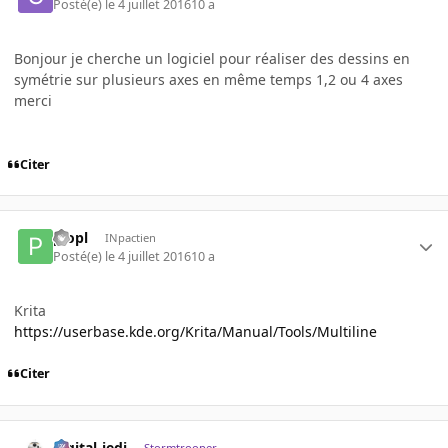
Posté(e)
le 4 juillet 2016
10 a
Bonjour je cherche un logiciel pour réaliser des dessins en
symétrie sur plusieurs axes en même temps 1,2 ou 4 axes
merci
Citer
plopl
INpactien
Posté(e)
le 4 juillet 2016
10 a
Krita
https://userbase.kde.org/Krita/Manual/Tools/Multiline
Citer
digital-jedi
Stormtrooper