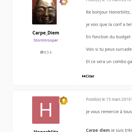
Re bonjour Honorblitz, 
je vois que la conf a 
Carpe_Diem
En fonction du budget 
Stormtrooper
Vois si tu peux surcaden
9,5 k
messages
Et ce sera un combo g
Citer
Posté(e)
le 15 mars 2016
Je vous remercie à tous
Carpe_diem
je suis trè