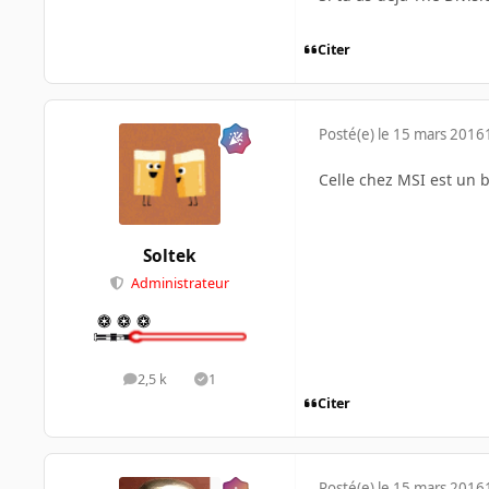
Citer
Posté(e)
le 15 mars 2016
Celle chez MSI est un b
Soltek
Administrateur
2,5 k
1
messages
Solutions
Citer
Posté(e)
le 15 mars 2016