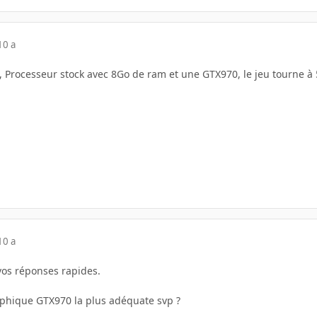
10 a
re, Processeur stock avec 8Go de ram et une GTX970, le jeu tourne 
10 a
vos réponses rapides.
raphique GTX970 la plus adéquate svp ?