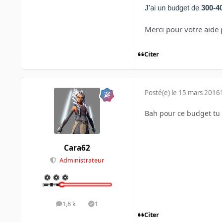
J'ai un budget de
300-4
Merci pour votre aide 
Citer
Posté(e)
le 15 mars 2016
Bah pour ce budget tu c
Cara62
Administrateur
1,8 k
1
messages
Solutions
Citer