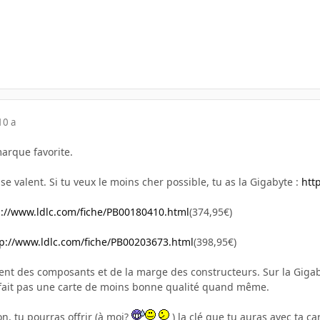
10 a
arque favorite.
se valent. Si tu veux le moins cher possible, tu as la Gigabyte :
htt
p://www.ldlc.com/fiche/PB00180410.html
(374,95€)
tp://www.ldlc.com/fiche/PB00203673.html
(398,95€)
vient des composants et de la marge des constructeurs. Sur la Gig
 fait pas une carte de moins bonne qualité quand même.
on, tu pourras offrir (à moi?
) la clé que tu auras avec ta ca