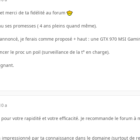
et merci de ta fidélité au forum
tenu ses promesses ( 4 ans pleins quand même).
annoncé, je ferais comme proposé + haut : une GTX 970 MSI Gaming
cer le proc un poil (surveillance de la t° en charge).
agnant.
10 a
 pour votre rapidité et votre efficacité. Je recommande le forum à 
s impressionné par ta connaissance dans le domaine (surtout de re