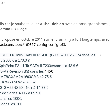
10 a
ils car je souhaite jouer à
The Division
avec de bons graphismes (Ult
 Rambo Six Siege
.
e proposé en octobre 2011 sur le forum (il y a fort longtemps, avec 
pact.com/topic/160357-config-config-bf3/
330€
N570GTX Twin Frozr III PE/OC (GTX 570 1,25 Go) dans les
 i5 2500K à 179.9 €
inPoint F3 - 1 To SATA II 7200trs/mn... à 43.9 €
145€
8-V (Révision B3) dans les
 CMZ8GX3M2A1600C9 à 42.75 €
c HCG - 620W à 68.5 €
 LG GH22NS50 - Noir à 14.99 €
rbide Series 400R à 89.9 €
ans les 100€.
s dans les 30€