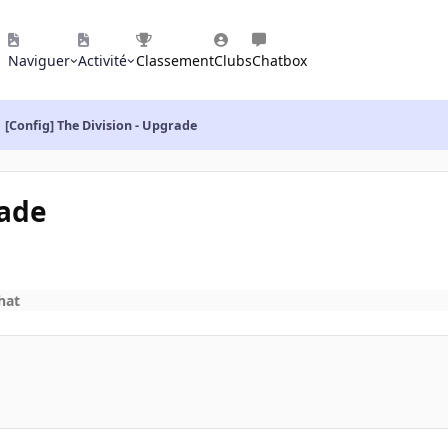
Naviguer
Activité
Classement
Clubs
Chatbox
[Config] The Division - Upgrade
rade
hat