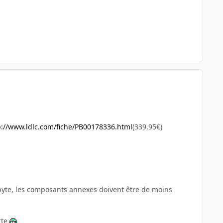
p://www.ldlc.com/fiche/PB00178336.html
(339,95€)
abyte, les composants annexes doivent être de moins
rte