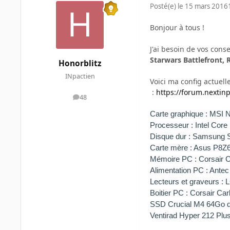
Posté(e)
le 15 mars 2016
Bonjour à tous !
J'ai besoin de vos conse
Starwars Battlefront,
Honorblitz
INpactien
Voici ma config actuell
:
https://forum.nextin
48
messages
Carte graphique : MSI 
Processeur : Intel Core
Disque dur : Samsung Sp
Carte mère : Asus P8Z6
Mémoire PC : Corsair
Alimentation PC : Ante
Lecteurs et graveurs :
Boitier PC : Corsair Ca
SSD Crucial M4 64Go d
Ventirad Hyper 212 Plu