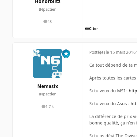
Honorblitz
INpactien
48
messages
Citer
Posté(e)
le 15 mars 2016
Ca tout dépend de ta m
Après toutes les cartes 
Nemasix
Si tu veux du MSI :
htt
INpactien
Si tu veux du Asus :
ht
1,7 k
messages
La différence de prix 
bonne qualité, ça n'en
Si tu as déjà The Divisi