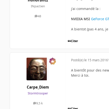
Honorblitz
INpactien
j'ai commandé la :
48
messages
NVIDIA
MSI
GeForce GT
A bientot (pas 4 ans, je
Citer
Posté(e)
le 15 mars 2016
A bientôt pour des new
Merci à toi.
Carpe_Diem
Stormtrooper
9,5 k
messages
Citer