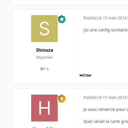
Posté(e)
le 15 mars 2016
J'ai une config similai
Shinuza
INpactien
1 k
messages
Citer
Posté(e)
le 15 mars 2016
Je vous remercie pour 
Quel serait la carte g