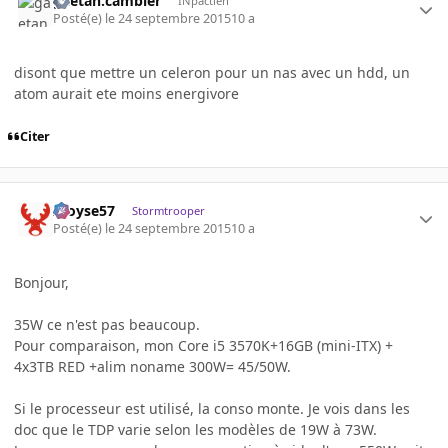
gaetan.cambier
INpactien
Posté(e)
le 24 septembre 2015
10 a
disont que mettre un celeron pour un nas avec un hdd, un
atom aurait ete moins energivore
Citer
Aloyse57
Stormtrooper
Posté(e)
le 24 septembre 2015
10 a
Bonjour,
35W ce n'est pas beaucoup.
Pour comparaison, mon Core i5 3570K+16GB (mini-ITX) +
4x3TB RED +alim noname 300W= 45/50W.
Si le processeur est utilisé, la conso monte. Je vois dans les
doc que le TDP varie selon les modèles de 19W à 73W.