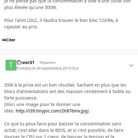
Je ne pense pas que la consommation à vide d'une 550W soit
plus élevée qu'une 300W.
Pour l'alim LDLC, il faudra trouver le bon bloc 12V/8A, à
rajouter au prix.
Citer
trevor31
INpactien
Posté(e)
le 24 septembre 2015
10 a
35W à la prise est un bon résultat. Sachant en plus que les
blocs d'alimentations ont des mauvais rendement à faible ou
forte puissance.
(Voici une image pour te donner une
idée:
http://i39.tinypic.com/2h876mv.jpg
)
Ce que tu peux faire pour baisser la consommation sans
achat, c'est aller dans le BIOS, et si c'est possible, de faire
tourner le CPU sur 1 coeur, de baisser la tension et la