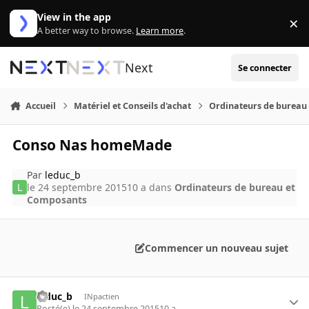
Aller au contenu
View in the app
×
Di
A better way to browse.
Learn more
.
Next
Se connecter
Accueil
Matériel et Conseils d'achat
Ordinateurs de bureau
Conso Nas homeMade
Par
leduc_b
le 24 septembre 2015
10 a
dans
Ordinateurs de bureau et
Composants
Commencer un nouveau sujet
leduc_b
INpactien
Posté(e)
le 24 septembre 2015
10 a