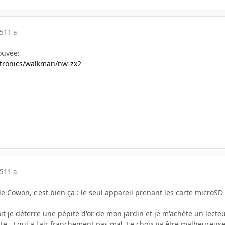
15
11 a
ouvée:
ctronics/walkman/nw-zx2
15
11 a
de Cowon, c'est bien ça : le seul appareil prenant les carte microS
 je déterre une pépite d'or de mon jardin et je m'achète un lecteur 
mite...) qui a l'air franchement pas mal. Le choix va être malheureus