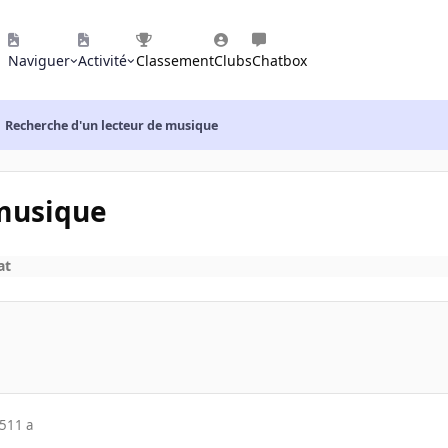
Naviguer
Activité
Classement
Clubs
Chatbox
Recherche d'un lecteur de musique
 musique
at
15
11 a