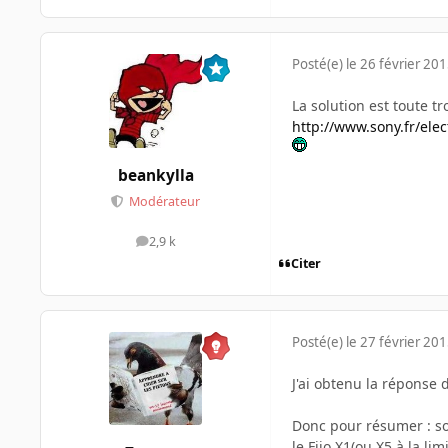
Posté(e)
le 26 février 20
La solution est toute tr
http://www.sony.fr/ele
beankylla
Modérateur
2,9 k
messages
Citer
Posté(e)
le 27 février 20
J'ai obtenu la réponse 
Donc pour résumer : soit
le Fiio X1(ou X5 à la li