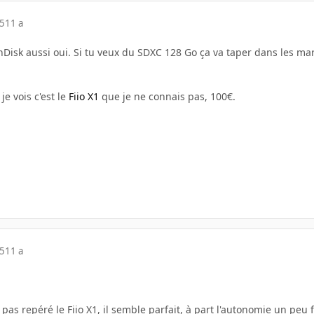
15
11 a
anDisk aussi oui. Si tu veux du SDXC 128 Go ça va taper dans les m
je vois c'est le
Fiio X1
que je ne connais pas, 100€.
15
11 a
s pas repéré le Fiio X1, il semble parfait, à part l'autonomie un peu fa