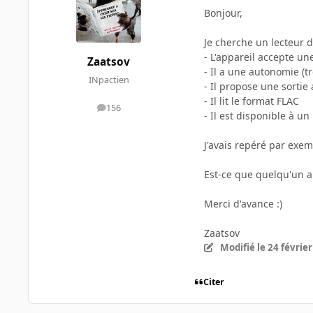
Bonjour,
Je cherche un lecteur d
- L'appareil accepte u
Zaatsov
- Il a une autonomie (t
INpactien
- Il propose une sortie
- Il lit le format FLAC
156
messages
- Il est disponible à un
J'avais repéré par exem
Est-ce que quelqu'un a
Merci d'avance :)
Zaatsov
Modifié
le 24 févrie
Citer