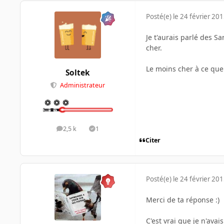
Posté(e)
le 24 février 20
Je t'aurais parlé des S
cher.
Le moins cher à ce que 
Soltek
Administrateur
2,5 k
1
messages
Solutions
Citer
Posté(e)
le 24 février 20
Merci de ta réponse :)
C'est vrai que je n'avai