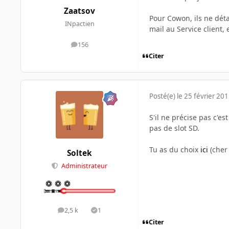
Zaatsov
Pour Cowon, ils ne déta
INpactien
mail au Service client,
156
messages
Citer
Posté(e)
le 25 février 20
S'il ne précise pas c'es
pas de slot SD.
Tu as du choix
ici
(che
Soltek
Administrateur
2,5 k
1
messages
Solutions
Citer