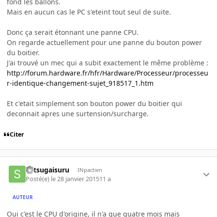
fond les ballons.
Mais en aucun cas le PC s'eteint tout seul de suite.
Donc ça serait étonnant une panne CPU.
On regarde actuellement pour une panne du bouton power
du boitier.
J'ai trouvé un mec qui a subit exactement le même problème :
http://forum.hardware.fr/hfr/Hardware/Processeur/processeu
r-identique-changement-sujet_918517_1.htm
Et c'etait simplement son bouton power du boitier qui
deconnait apres une surtension/surcharge.
Citer
Satsugaisuru
INpactien
Posté(e)
le 28 janvier 2015
11 a
AUTEUR
Oui c'est le CPU d'origine, il n'a que quatre mois mais