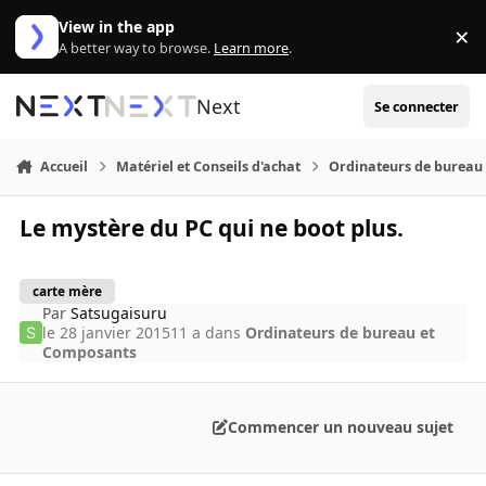
Aller au contenu
View in the app
×
Di
A better way to browse.
Learn more
.
Next
Se connecter
Accueil
Matériel et Conseils d'achat
Ordinateurs de bureau
Le mystère du PC qui ne boot plus.
carte mère
Par
Satsugaisuru
le 28 janvier 2015
11 a
dans
Ordinateurs de bureau et
Composants
Commencer un nouveau sujet