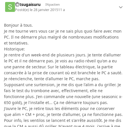
Satsugaisuru
INpactien
Posté(e)
le 28 janvier 2015
11 a
Bonjour à tous.
Je me tourne vers vous car je ne sais plus quoi faire avec mon
PC. Il ne démarre plus malgré de nombreuses modifications
et tentatives.
Historique:
Je rentre d'un week-end de plusieurs jours. Je tente d'allumer
le PC et il ne démarre pas. Je vois au radio réveil qu'on a eu
une panne de secteur. Sur le tableau électrique, la partie
consacrée à la prise de courant où est branchée le PC a sauté.
Je réenclenche, tente d'allumer le PC, marche pas.
Supposant une surtension, je me dis que l'alim a du griller. Je
fais le test du trombone avec, effectivement, elle ne
fonctionne plus. J'en commande une nouvelle (une seasonic x-
650 gold), je l'installe et... Ça ne démarre toujours pas.
J'ouvre le PC, je retire tous les éléments pour ne conserver
que alim + CM + proc, je tente d'allumer, ça ne fonctionne pas.
Pour info, les ventilos se lancent et s'arrête aussitôt. Je me dis
que la CM a aussi dû griller. N'ayant que 4 mois, j'arrive à me