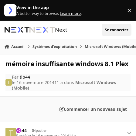
Aller au contenu
View in the app
×
Di
A better way to browse.
Learn more
.
Next
Se connecter
Accueil
Systèmes d'exploitation
Microsoft Windows (Mobile
mémoire insuffisante windows 8.1 Plex
Par
tib44
le 16 novembre 2014
11 a
dans
Microsoft Windows
(Mobile)
Commencer un nouveau sujet
tib44
INpactien
Posté(e)
le 16 novembre 2014
11 a