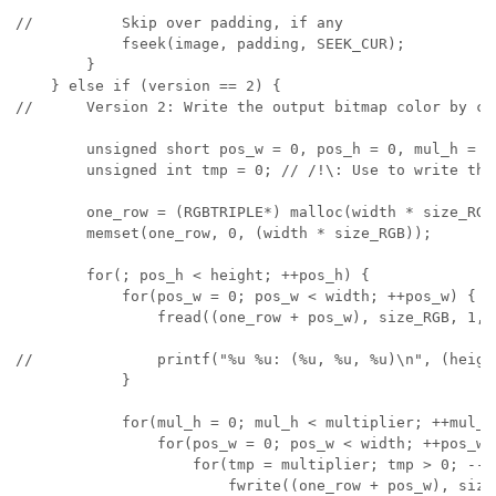
//          Skip over padding, if any

            fseek(image, padding, SEEK_CUR);

        }

    } else if (version == 2) {

//      Version 2: Write the output bitmap color by col
        unsigned short pos_w = 0, pos_h = 0, mul_h = 0;
        unsigned int tmp = 0; // /!\: Use to write the 
        one_row = (RGBTRIPLE*) malloc(width * size_RGB)
        memset(one_row, 0, (width * size_RGB));

        for(; pos_h < height; ++pos_h) {

            for(pos_w = 0; pos_w < width; ++pos_w) {

                fread((one_row + pos_w), size_RGB, 1, i
//              printf("%u %u: (%u, %u, %u)\n", (heigh
            }

            for(mul_h = 0; mul_h < multiplier; ++mul_h)
                for(pos_w = 0; pos_w < width; ++pos_w) 
                    for(tmp = multiplier; tmp > 0; --tm
                        fwrite((one_row + pos_w), size