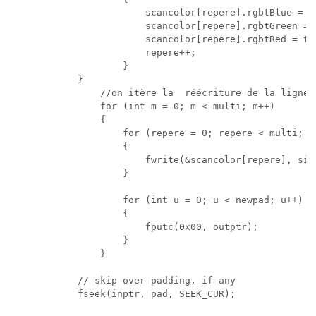
						scancolor[repere].rgbtBlue = tempcolor.rgbtBlue;

						scancolor[repere].rgbtGreen = tempcolor.rgbtGreen;

						scancolor[repere].rgbtRed = tempcolor.rgbtRed;

						repere++;

					}

            }

				//on itère la  réécriture de la ligne

				for (int m = 0; m < multi; m++)

				{

					for (repere = 0; repere < multi; repere++)

					{

						fwrite(&scancolor[repere], sizeof (RGBTRIPLE), 1, outptr);

					}

					for (int u = 0; u < newpad; u++)

					{

						fputc(0x00, outptr);

					}	

				}

			// skip over padding, if any

			fseek(inptr, pad, SEEK_CUR);                        
