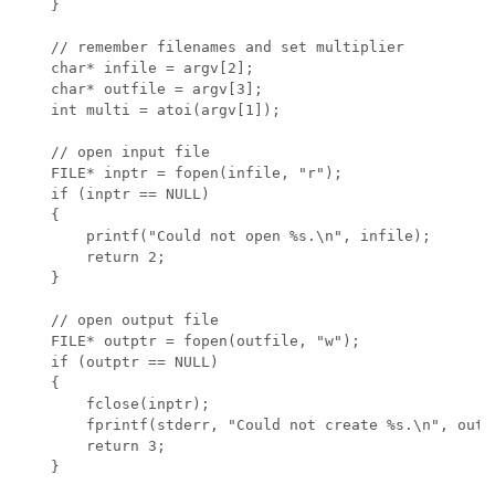
    }

    // remember filenames and set multiplier

    char* infile = argv[2];

    char* outfile = argv[3];

    int multi = atoi(argv[1]);

    // open input file 

    FILE* inptr = fopen(infile, "r");

    if (inptr == NULL)

    {

        printf("Could not open %s.\n", infile);

        return 2;

    }

    // open output file

    FILE* outptr = fopen(outfile, "w");

    if (outptr == NULL)

    {

        fclose(inptr);

        fprintf(stderr, "Could not create %s.\n", outfi
        return 3;

    }
