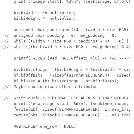
    printf("image start1: %d\n", fseek(image, bf.bfOff
    bi.biWidth  *= multiplier;

    bi.biHeight *= multiplier;

    unsigned char padding = ((4 - (width * size_RGB) %
//  unsigned char padding = 0, new_padding = 0;

//  while(((width * size_RGB + padding) % 4) != 0) { pa
//  while(((bi.biWidth * size_RGB + new_padding) % 4) 
    printf("%ux%u (Pad: %u, Offset: %lu) -- *%u --> %u
    bi.biSizeImage = (bi.biHeight * (bi.biWidth * size
    bf.bfOffBits = (sizeof(BITMAPFILEHEADER) + sizeof(
    bf.bfSize = (bi.biSizeImage + bf.bfOffBits);

//  Maybe should clean other attributes

//  Write outfile's BITMAPFILEHEADER & BITMAPINFOHEADER
    printf("new_image start: %d\n", fseek(new_image, 0
    fwrite(&bf, sizeof(BITMAPFILEHEADER), 1, new_image)
    fwrite(&bi, sizeof(BITMAPINFOHEADER), 1, new_image)
    RGBTRIPLE* one_row = NULL;
