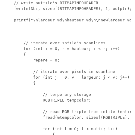
    // write outfile's BITMAPINFOHEADER

    fwrite(&bi, sizeof(BITMAPINFOHEADER), 1, outptr);

    printf("\nlargeur:%d\nhauteur:%d\n\nnewlargeur:%d\
        // iterate over infile's scanlines

        for (int i = 0, r = hauteur; i < r; i++)

        {

            repere = 0;

            // iterate over pixels in scanline

            for (int j = 0, v = largeur; j < v; j++)

            {

				// temporary storage

				RGBTRIPLE tempcolor;

				// read RGB triple from infile (entire line)

				fread(&tempcolor, sizeof(RGBTRIPLE), 1, inptr);

				for (int l = 0; l < multi; l++)

					{
