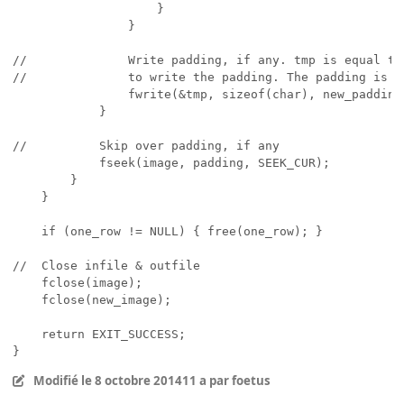
                    }

                }

//              Write padding, if any. tmp is equal to
//              to write the padding. The padding is n
                fwrite(&tmp, sizeof(char), new_padding,
            }

//          Skip over padding, if any

            fseek(image, padding, SEEK_CUR);

        }

    }

    if (one_row != NULL) { free(one_row); }

//  Close infile & outfile

    fclose(image);

    fclose(new_image);

    return EXIT_SUCCESS;

Modifié
le 8 octobre 2014
11 a
par foetus