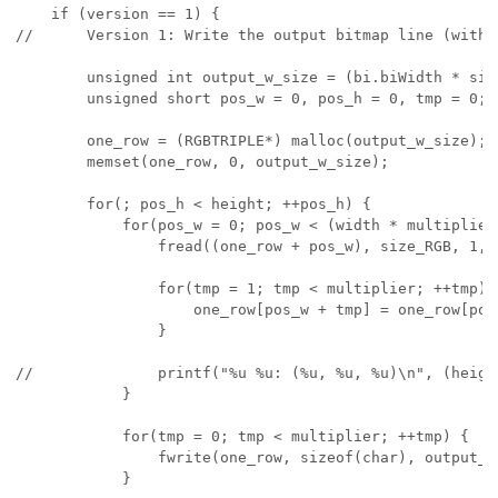
    if (version == 1) {

//      Version 1: Write the output bitmap line (with 
        unsigned int output_w_size = (bi.biWidth * siz
        unsigned short pos_w = 0, pos_h = 0, tmp = 0;

        one_row = (RGBTRIPLE*) malloc(output_w_size);

        memset(one_row, 0, output_w_size);

        for(; pos_h < height; ++pos_h) {

            for(pos_w = 0; pos_w < (width * multiplier
                fread((one_row + pos_w), size_RGB, 1, i
                for(tmp = 1; tmp < multiplier; ++tmp) {
                    one_row[pos_w + tmp] = one_row[pos_
                }

//              printf("%u %u: (%u, %u, %u)\n", (heigh
            }

            for(tmp = 0; tmp < multiplier; ++tmp) {

                fwrite(one_row, sizeof(char), output_w_
            }
