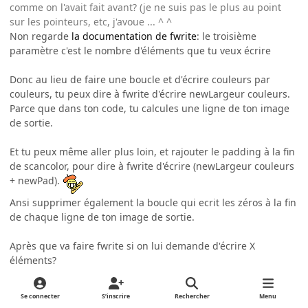
comme on l'avait fait avant? (je ne suis pas le plus au point
sur les pointeurs, etc, j'avoue ... ^ ^
Non regarde
la documentation de fwrite
: le troisième
paramètre c'est le nombre d'éléments que tu veux écrire
Donc au lieu de faire une boucle et d'écrire couleurs par
couleurs, tu peux dire à fwrite d'écrire newLargeur couleurs.
Parce que dans ton code, tu calcules une ligne de ton image
de sortie.
Et tu peux même aller plus loin, et rajouter le padding à la fin
de scancolor, pour dire à fwrite d'écrire (newLargeur couleurs
+ newPad).
Ansi supprimer également la boucle qui ecrit les zéros à la fin
de chaque ligne de ton image de sortie.
Après que va faire fwrite si on lui demande d'écrire X
éléments?
Je pense que cela va dépendre de la taille du buffer d'écriture
en mémoire (comme je l'ai dit avant à la fin de mon message),
Se connecter
S’inscrire
Rechercher
Menu
mais on ne s'attend pas qu'il écrive élément par élément