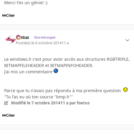
Merci t'es un génie! :)
Citer
foetus
Stormtrooper
Posté(e)
le 6 octobre 2014
11 a
Le windows.h c'est pour avoir accès aux structures RGBTRIPLE,
BITMAPFILEHEADER et BITMAPINFOHEADER.
J'ai mis un commentaire
Parce que tu n'avais pas répondu à ma première question
"Tu l'as eu où ton source "bmp.h""
Modifié
le 7 octobre 2014
11 a
par foetus
Citer