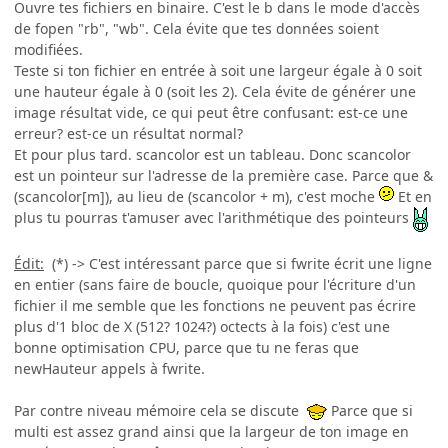
Ouvre tes fichiers en binaire. C'est le b dans le mode d'accès
de fopen "rb", "wb". Cela évite que tes données soient
modifiées.
Teste si ton fichier en entrée à soit une largeur égale à 0 soit
une hauteur égale à 0 (soit les 2). Cela évite de générer une
image résultat vide, ce qui peut être confusant: est-ce une
erreur? est-ce un résultat normal?
Et pour plus tard. scancolor est un tableau. Donc scancolor
est un pointeur sur l'adresse de la première case. Parce que &
(scancolor[m]), au lieu de (scancolor + m), c'est moche
Et en
plus tu pourras t'amuser avec l'arithmétique des pointeurs
Édit:
(*) -> C'est intéressant parce que si fwrite écrit une ligne
en entier (sans faire de boucle, quoique pour l'écriture d'un
fichier il me semble que les fonctions ne peuvent pas écrire
plus d'1 bloc de X (512? 1024?) octects à la fois) c'est une
bonne optimisation CPU, parce que tu ne feras que
newHauteur appels à fwrite.
Par contre niveau mémoire cela se discute
Parce que si
multi est assez grand ainsi que la largeur de ton image en