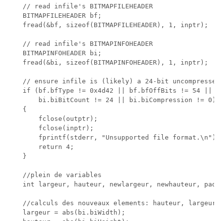
    // read infile's BITMAPFILEHEADER

    BITMAPFILEHEADER bf;

    fread(&bf, sizeof(BITMAPFILEHEADER), 1, inptr);

    // read infile's BITMAPINFOHEADER

    BITMAPINFOHEADER bi;

    fread(&bi, sizeof(BITMAPINFOHEADER), 1, inptr);

    // ensure infile is (likely) a 24-bit uncompressed 
    if (bf.bfType != 0x4d42 || bf.bfOffBits != 54 || bi
        bi.biBitCount != 24 || bi.biCompression != 0)

    {

        fclose(outptr);

        fclose(inptr);

        fprintf(stderr, "Unsupported file format.\n");

        return 4;

    }

    //plein de variables

    int largeur, hauteur, newlargeur, newhauteur, pad,
    //calculs des nouveaux elements: hauteur, largeur e
    largeur = abs(bi.biWidth);
