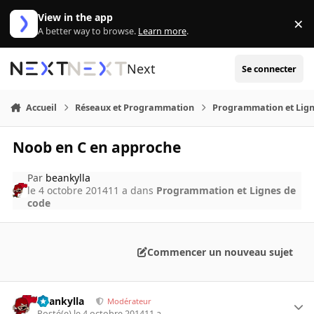
Aller au contenu
View in the app
×
Di
A better way to browse.
Learn more
.
Next
Se connecter
Accueil
Réseaux et Programmation
Programmation et Lign
Noob en C en approche
Par
beankylla
le 4 octobre 2014
11 a
dans
Programmation et Lignes de
code
Commencer un nouveau sujet
beankylla
Modérateur
Posté(e)
le 4 octobre 2014
11 a