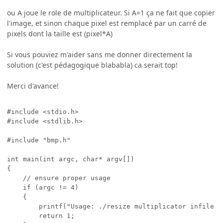
ou A joue le role de multiplicateur. Si A=1 ça ne fait que copier
l'image, et sinon chaque pixel est remplacé par un carré de
pixels dont la taille est (pixel*A)
Si vous pouviez m'aider sans me donner directement la
solution (c'est pédagogique blababla) ca serait top!
Merci d'avance!
#include <stdio.h>

#include <stdlib.h>

#include "bmp.h"

int main(int argc, char* argv[])

{

    // ensure proper usage

    if (argc != 4)

    {

        printf("Usage: ./resize multiplicator infile ou
        return 1;
