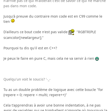
n'arrive pas ce qui m'aiderait c'est de savoir ce qui ne marche
pas dans mon code.
Jusqu'à preuve du contraire mon code est en C99 comme le
tien
D'ailleurs ce bout code n'est pas valide
"RGBTRIPLE
scancolor[newlargeur];"
Pourquoi tu dis qu'il est en C++?
Je peux le faire en pure C, mais cela ne va servir à rien
Quelqu'un voit le soucis? '-_-
Tu as un double problème de logique avec cette boucle "for
(repere = 0; repere < multi; repere++)"
Cela t'apprendras à avoir une bonne indentation, à ne pas
avoir de variables qui se trimballent n'importe où (pourquoi la