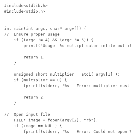
#include<stdlib.h>

#include<stdio.h>

int main(int argc, char* argv[]) {

//  Ensure proper usage

    if ((argc != 4) && (argc != 5)) {

        printf("Usage: %s multiplicator infile outfile
        return 1;

    }

    unsigned short multiplier = atoi( argv[1] );

    if (multiplier == 0) {

        fprintf(stderr, "%s - Error: multiplier must b
        return 2;

    }

//  Open input file

    FILE* image = fopen(argv[2], "rb");

    if (image == NULL) {

        fprintf(stderr, "%s - Error: Could not open %s