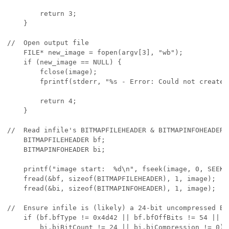
        return 3;

    }

//  Open output file

    FILE* new_image = fopen(argv[3], "wb");

    if (new_image == NULL) {

        fclose(image);

        fprintf(stderr, "%s - Error: Could not create 
        return 4;

    }

//  Read infile's BITMAPFILEHEADER & BITMAPINFOHEADER

    BITMAPFILEHEADER bf;

    BITMAPINFOHEADER bi;

    printf("image start:  %d\n", fseek(image, 0, SEEK_
    fread(&bf, sizeof(BITMAPFILEHEADER), 1, image);

    fread(&bi, sizeof(BITMAPINFOHEADER), 1, image);

//  Ensure infile is (likely) a 24-bit uncompressed BMP
    if (bf.bfType != 0x4d42 || bf.bfOffBits != 54 || bi
        bi.biBitCount != 24 || bi.biCompression != 0) {