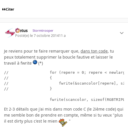
Citer
foetus
Stormtrooper
Posté(e)
le 7 octobre 2014
11 a
Je reviens pour te faire remarquer que,
dans ton code
, tu
peux totalement supprimer la boucle fautive et laisser le
travail à fwrite
(*)
//					for (repere = 0; repere < newlargeur; repere++)

//					{

//						fwrite(&scancolor[repere], sizeof(RGBTRIPLE), 1, outptr);

//					}

Et 2-3 détails que j'ai mis dans mon code C (le 2ième code) qui
me semble bon de prendre en compte, même si tu veux "plus
il est dirty plus c'est le mien
"