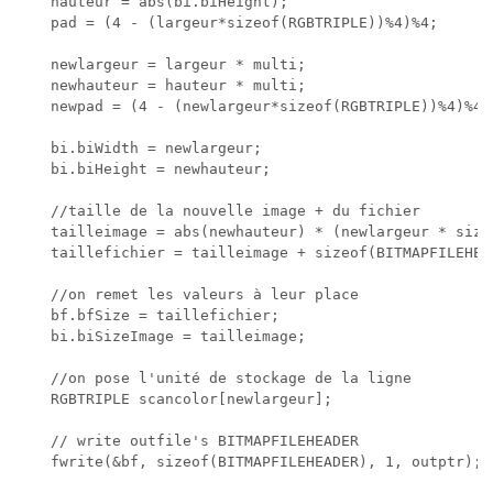
    hauteur = abs(bi.biHeight);

    pad = (4 - (largeur*sizeof(RGBTRIPLE))%4)%4; 

    newlargeur = largeur * multi;

    newhauteur = hauteur * multi;

    newpad = (4 - (newlargeur*sizeof(RGBTRIPLE))%4)%4;

    bi.biWidth = newlargeur;

	bi.biHeight = newhauteur;

	//taille de la nouvelle image + du fichier

	tailleimage = abs(newhauteur) * (newlargeur * sizeof(RGBTRIPLE) + newpad);

	taillefichier = tailleimage + sizeof(BITMAPFILEHEADER) + sizeof(BITMAPINFOHEADER);

	//on remet les valeurs à leur place

	bf.bfSize = taillefichier;

	bi.biSizeImage = tailleimage;		

    //on pose l'unité de stockage de la ligne

    RGBTRIPLE scancolor[newlargeur];

    // write outfile's BITMAPFILEHEADER

    fwrite(&bf, sizeof(BITMAPFILEHEADER), 1, outptr);
