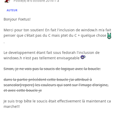
Posté(e)
le 6 octobre 2014
11 a
AUTEUR
Bonjour Foetus!
Merci pour ton soutien! En fait l'inclusion de window.h m'a fait
penser que c'était pas du C mais ptet du C + quelque chose
.
Le developpement étant fait sous fedorah l'inclusion de
windows.h n'est pas tellement envisageable
Sinon, je ne vois pas la soucis de logique avec la boucle:
dans la partie précédent cette boucle j'ai attribué à
scancolor[repere] les couleurs qui sont sur l'image d'origine,
et avec cette boucle je
Je suis trop bête le soucis était effectivement là maintenant ca
marche!!!