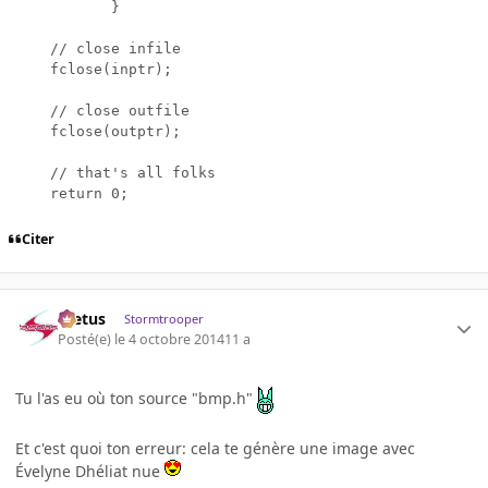
           }

    // close infile

    fclose(inptr);

    // close outfile

    fclose(outptr);

    // that's all folks

Citer
foetus
Stormtrooper
Posté(e)
le 4 octobre 2014
11 a
Tu l'as eu où ton source "bmp.h"
Et c'est quoi ton erreur: cela te génère une image avec
Évelyne Dhéliat nue