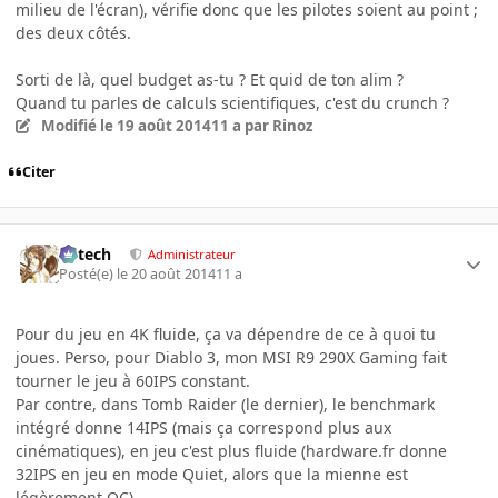
milieu de l'écran), vérifie donc que les pilotes soient au point ;
des deux côtés.
Sorti de là, quel budget as-tu ? Et quid de ton alim ?
Quand tu parles de calculs scientifiques, c'est du crunch ?
Modifié
le 19 août 2014
11 a
par Rinoz
Citer
Edtech
Administrateur
Posté(e)
le 20 août 2014
11 a
Pour du jeu en 4K fluide, ça va dépendre de ce à quoi tu
joues. Perso, pour Diablo 3, mon MSI R9 290X Gaming fait
tourner le jeu à 60IPS constant.
Par contre, dans Tomb Raider (le dernier), le benchmark
intégré donne 14IPS (mais ça correspond plus aux
cinématiques), en jeu c'est plus fluide (hardware.fr donne
32IPS en jeu en mode Quiet, alors que la mienne est
légèrement OC).