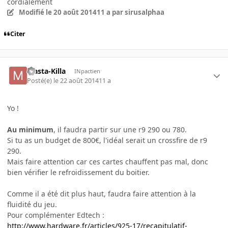
cordialement
Modifié
le 20 août 2014
11 a
par sirusalphaa
Citer
Masta-Killa
INpactien
Posté(e)
le 22 août 2014
11 a
Yo !
Au
minimum
, il faudra partir sur une r9 290 ou 780.
Si tu as un budget de 800€, l'idéal serait un crossfire de r9
290.
Mais faire attention car ces cartes chauffent pas mal, donc
bien vérifier le refroidissement du boitier.
Comme il a été dit plus haut, faudra faire attention à la
fluidité du jeu.
Pour complémenter Edtech :
http://www.hardware.fr/articles/925-17/recapitulatif-