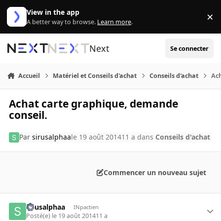
Aller au contenu
View in the app
×
Di
A better way to browse.
Learn more
.
Next
Se connecter
Accueil
Matériel et Conseils d'achat
Conseils d'achat
Ac
Achat carte graphique, demande
conseil.
Par
sirusalphaa
le 19 août 2014
11 a
dans
Conseils d'achat
Commencer un nouveau sujet
sirusalphaa
INpactien
Posté(e)
le 19 août 2014
11 a