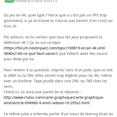
Posté(e)
le 19 août 2014
11 a
Du jeu en 4K, quel type ? Parce que si c'est pas un FPS trop
gourmand, si ça se trouve tu n'auras pas besoin d'un cross ou
d'un sli.
Par ailleurs, es-tu certain que tous tes jeux proposent la
définition 4K ? J'ai vu sur ce topic
(
https://forum.nextinpact.com/topic/169819-ecran-4k-uhd-
3840x2160-ce-quil-faut-savoir/
) que Edtech avait des soucis
pour Wow par ex.
Pour revenir à ta question, d'après l'avis d'un pote, que ce soit
la 280X ou la 760, elles seront trop légères pour du 4K, même
avec un binôme. Tape plutôt dans une 290, ou 780 chez les
verts.
Check ici, tu aura une partie de ta réponse :
http://www.clubic.com/carte-graphique/carte-graphique-
amd/article-694966-4-amd-radeon-r9-295x2.html
Ce même pote a entendu parler d'un souci de tearing (trait au