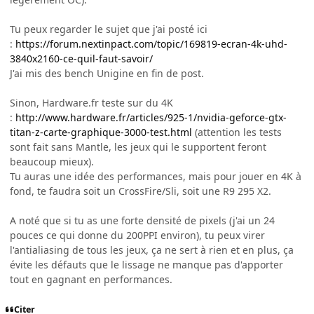
Tu peux regarder le sujet que j'ai posté ici
:
https://forum.nextinpact.com/topic/169819-ecran-4k-uhd-
3840x2160-ce-quil-faut-savoir/
J'ai mis des bench Unigine en fin de post.
Sinon, Hardware.fr teste sur du 4K
:
http://www.hardware.fr/articles/925-1/nvidia-geforce-gtx-
titan-z-carte-graphique-3000-test.html
(attention les tests
sont fait sans Mantle, les jeux qui le supportent feront
beaucoup mieux).
Tu auras une idée des performances, mais pour jouer en 4K à
fond, te faudra soit un CrossFire/Sli, soit une R9 295 X2.
A noté que si tu as une forte densité de pixels (j'ai un 24
pouces ce qui donne du 200PPI environ), tu peux virer
l'antialiasing de tous les jeux, ça ne sert à rien et en plus, ça
évite les défauts que le lissage ne manque pas d'apporter
tout en gagnant en performances.
Citer