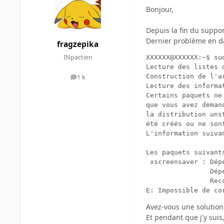
Bonjour,
Depuis la fin du suppor
Dernier problème en dat
fragzepika
INpactien
XXXXXX@XXXXXX:~$ su
Lecture des listes d
Construction de l'a
1 k
messages
Lecture des informat
Certains paquets ne
que vous avez deman
la distribution uns
été créés ou ne son
L'information suiva
Les paquets suivant
 xscreensaver : Dép
                Dép
                Rec
Avez-vous une solution 
Et pendant que j'y suis