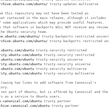
rchive.ubuntu.com/ubuntu/
 trusty-updates multiverse

om this repository may not have been tested as

hat contained in the main release, although it includes

f some applications which may provide useful features.

e that software in backports WILL NOT receive any review

the Ubuntu security team.

ve.ubuntu.com/ubuntu/
 trusty-backports restricted univers
rchive.ubuntu.com/ubuntu/
 trusty-backports restricted uni
.ubuntu.com/ubuntu
 trusty-security restricted

rity.ubuntu.com/ubuntu
 trusty-security restricted

.ubuntu.com/ubuntu
 trusty-security universe

rity.ubuntu.com/ubuntu
 trusty-security universe

.ubuntu.com/ubuntu
 trusty-security multiverse

rity.ubuntu.com/ubuntu
 trusty-security multiverse

llowing two lines to add software from Canonical's

ory.

 not part of Ubuntu, but is offered by Canonical and the

rs as a service to Ubuntu users.

e.canonical.com/ubuntu
 trusty partner

chive.canonical.com/ubuntu
 trusty partner
