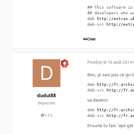
## This software is
## developers who w
deb 
http://extras.u
deb-src 
http://extr
Citer
Posté(e)
le 16 août 2014
Bon, je sais pas ce qu'i
deb 
http://fr.archi
deb-src 
http://fr.a
dudul88
va devenir
INpactien
deb 
http://fr.archi
1,5 k
deb-src 
http://fr.a
messages
Ensuite tu fais "apt-ge