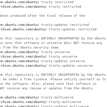
ve.ubuntu.com/ubuntu/
 trusty restricted

rchive.ubuntu.com/ubuntu/
 trusty restricted

dates produced after the final release of the

ve.ubuntu.com/ubuntu/
 trusty-updates restricted

rchive.ubuntu.com/ubuntu/
 trusty-updates restricted

om this repository is ENTIRELY UNSUPPORTED by the Ubuntu

se note that software in universe WILL NOT receive any

s from the Ubuntu security team.

ve.ubuntu.com/ubuntu/
 trusty universe

rchive.ubuntu.com/ubuntu/
 trusty universe

ve.ubuntu.com/ubuntu/
 trusty-updates universe

rchive.ubuntu.com/ubuntu/
 trusty-updates universe

om this repository is ENTIRELY UNSUPPORTED by the Ubuntu 
t be under a free licence. Please satisfy yourself as to 
se the software. Also, please note that software in 

NOT receive any review or updates from the Ubuntu

ve.ubuntu.com/ubuntu/
 trusty multiverse

rchive.ubuntu.com/ubuntu/
 trusty multiverse

ve.ubuntu.com/ubuntu/
 trusty-updates multiverse
