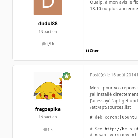
Ouaip, à mon avis le fi
13.10 ou plus ancienne
dudul88
INpactien
1,5 k
messages
Citer
Posté(e)
le 16 août 2014
Merci pour vos réponse
J'ai installé directeme
J'ai essayé "apt-get up
/etc/apt/sources.list
fragzepika
INpactien
# deb cdrom:[Ubuntu
# See 
http://help.u
1 k
messages
# newer versions of 