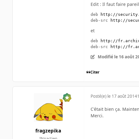
Edit : Il faut faire pare
deb 
http://security
deb-src 
http://secu
et
deb 
http://fr.archi
deb-src 
http://fr.a
Modifié
le 16 août 2
Citer
Posté(e)
le 17 août 2014
C'était bien ça. Mainte
Merci.
fragzepika
INpactien