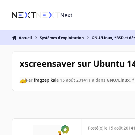
Aller au contenu
Next
Accueil
Systèmes d'exploitation
GNU/Linux, *BSD et dé
xscreensaver sur Ubuntu 14
Par
fragzepika
le 15 août 2014
11 a
dans
GNU/Linux, *
Posté(e)
le 15 août 2014