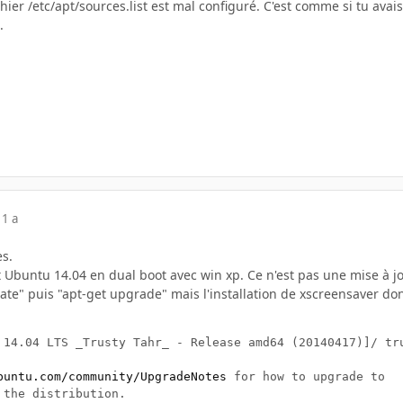
chier /etc/apt/sources.list est mal configuré. C'est comme si tu ava
.
11 a
s.
nt Ubuntu 14.04 en dual boot avec win xp. Ce n'est pas une mise à jo
date" puis "apt-get upgrade" mais l'installation de xscreensaver do
 14.04 LTS _Trusty Tahr_ - Release amd64 (20140417)]/ tru
buntu.com/community/UpgradeNotes
 for how to upgrade to

the distribution.
