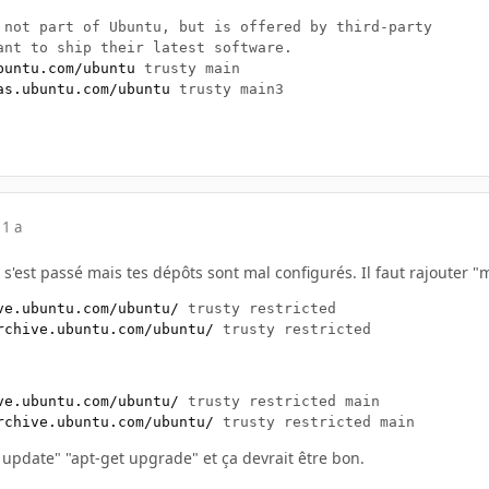
 not part of Ubuntu, but is offered by third-party

ant to ship their latest software.

buntu.com/ubuntu
 trusty main

as.ubuntu.com/ubuntu
11 a
l s'est passé mais tes dépôts sont mal configurés. Il faut rajouter 
ve.ubuntu.com/ubuntu/
 trusty restricted

rchive.ubuntu.com/ubuntu/
ve.ubuntu.com/ubuntu/
 trusty restricted main

rchive.ubuntu.com/ubuntu/
t update" "apt-get upgrade" et ça devrait être bon.