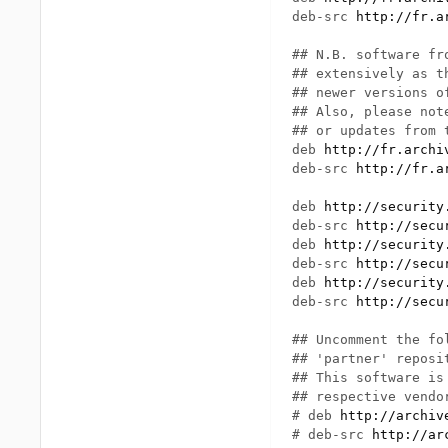
deb-src 
http://fr.a
## N.B. software fr
## extensively as t
## newer versions o
## Also, please not
## or updates from 
deb 
http://fr.archi
deb-src 
http://fr.a
deb 
http://security
deb-src 
http://secu
deb 
http://security
deb-src 
http://secu
deb 
http://security
deb-src 
http://secu
## Uncomment the fo
## 'partner' reposit
## This software is
## respective vendo
# deb 
http://archiv
# deb-src 
http://ar