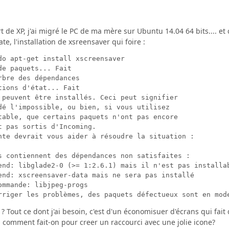
t de XP, j'ai migré le PC de ma mère sur Ubuntu 14.04 64 bits.... et 
e, l'installation de xsreensaver qui foire :
do apt-get install xscreensaver

e paquets... Fait

rbre des dépendances       

ions d'état... Fait

 peuvent être installés. Ceci peut signifier

dé l'impossible, ou bien, si vous utilisez

table, que certains paquets n'ont pas encore

t pas sortis d'Incoming.

nte devrait vous aider à résoudre la situation : 

s contiennent des dépendances non satisfaites :

end: libglade2-0 (>= 1:2.6.1) mais il n'est pas installab
end: xscreensaver-data mais ne sera pas installé

ommande: libjpeg-progs

? Tout ce dont j'ai besoin, c'est d'un économisuer d'écrans qui fait 
, comment fait-on pour creer un raccourci avec une jolie icone?