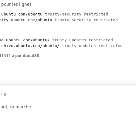
il pour les lignes
.ubuntu.com/ubuntu
 trusty-security restricted

rity.ubuntu.com/ubuntu
ve.ubuntu.com/ubuntu/
 trusty-updates restricted

rchive.ubuntu.com/ubuntu/
014
11 a
par dudul88
11 a
nant, ca marche.