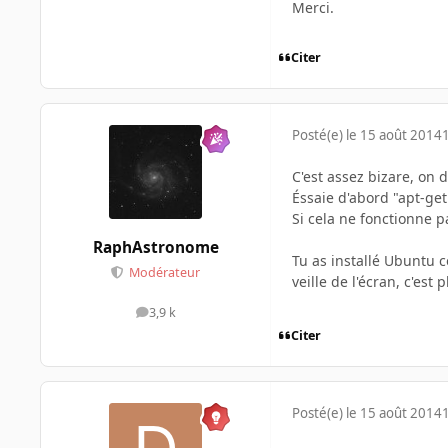
Merci.
Citer
Posté(e)
le 15 août 2014
C'est assez bizare, on d
Éssaie d'abord "apt-get
Si cela ne fonctionne pa
RaphAstronome
Tu as installé Ubuntu c
Modérateur
veille de l'écran, c'est
3,9 k
messages
Citer
Posté(e)
le 15 août 2014