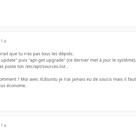
11 a
irait que tu n'as pas tous les dépots.
 update" puis "apt-get upgrade" (ce dernier met à jour le système)
s poste ton /etc/apt/sources.list .
omment ? Moi avec XUbuntu je n'ai jamais eu de soucis mais il faut
 plus économe.
11 a