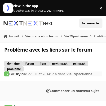
Aller au contenu
View in the app
×
Di
A better way to browse.
Learn more
.
Next
Se connecter
Accueil
Vie du site et du forum
Vie INpactienne
Problème
Problème avec les liens sur le forum
domaine
forum
liens
nextinpact
pcinpact
problème
Par
sky99
le 27 juillet 2014
12 a
dans
Vie INpactienne
Commencer un nouveau sujet