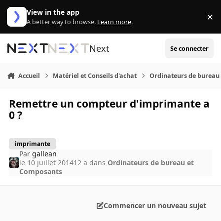
Aller au contenu
View in the app
×
Di
A better way to browse.
Learn more
.
Next
Se connecter
Accueil
Matériel et Conseils d'achat
Ordinateurs de bureau
Remettre un compteur d'imprimante a
0 ?
imprimante
Par
gallean
le 10 juillet 2014
12 a
dans
Ordinateurs de bureau et
Composants
Commencer un nouveau sujet