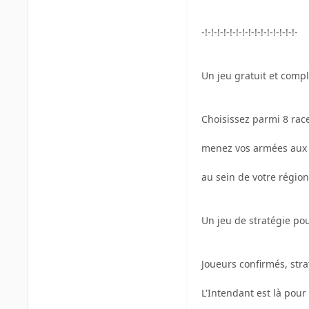
-!-!-!-!-!-!-!-!-!-!-!-!-!-!-!-
Un jeu gratuit et compl
Choisissez parmi 8 races
menez vos armées aux p
au sein de votre région
Un jeu de stratégie pou
Joueurs confirmés, stra
L'Intendant est là pour