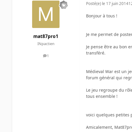
Posté(e)
le 17 juin 2014
1
Bonjour à tous !
Je me permet de poster
mat87pro1
INpactien
Je pense être au bon en
transféré.
1
messages
Médieval War est un je
forum général qui regro
Le jeu regroupe du rôle
tous ensemble !
voici quelques petites p
Amicalement, Mat87pr