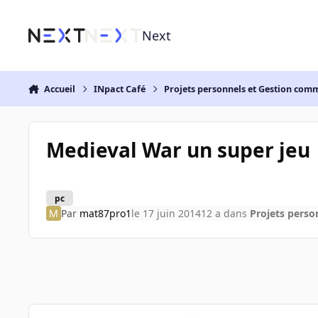
Aller au contenu
Next
Accueil
INpact Café
Projets personnels et Gestion co
Medieval War un super jeu
pc
Par
mat87pro1
le 17 juin 2014
12 a
dans
Projets pers