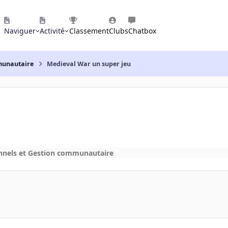
Naviguer
Activité
Classement
Clubs
Chatbox
mmunautaire
Medieval War un super jeu
onnels et Gestion communautaire