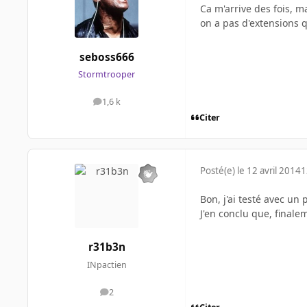
Ca m'arrive des fois, ma
on a pas d'extensions q
seboss666
Stormtrooper
1,6 k
messages
Citer
Posté(e)
le 12 avril 2014
1
Bon, j'ai testé avec un 
J'en conclu que, finale
r31b3n
INpactien
2
messages