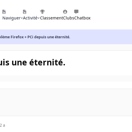
Naviguer
Activité
Classement
Clubs
Chatbox
lème Firefox + PCi depuis une éternité.
is une éternité.
2 a