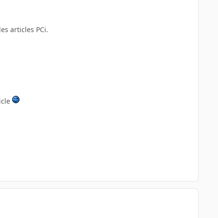
s articles PCi.
icle