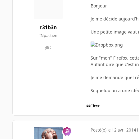
Bonjour,
Je me décide aujourd'hu
r31b3n
Une petite image vaut 
INpactien
2
messages
Sur "mon" Firefox, cette
Autant dire que c'est 
Je me demande quel régl
Si quelqu'un a une idée
Citer
Posté(e)
le 12 avril 2014
1