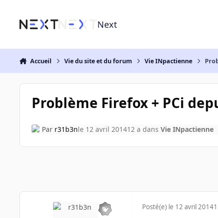
Aller au contenu
Next
Accueil
Vie du site et du forum
Vie INpactienne
Prob
Problème Firefox + PCi depu
Par
r31b3n
le 12 avril 2014
12 a
dans
Vie INpactienne
Posté(e)
le 12 avril 2014
1