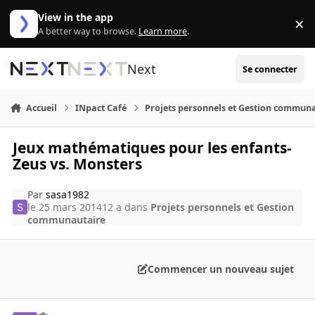
Aller au contenu
View in the app
×
Di
A better way to browse.
Learn more
.
Next
Se connecter
Accueil
INpact Café
Projets personnels et Gestion commun
Jeux mathématiques pour les enfants-
Zeus vs. Monsters
Par
sasa1982
le 25 mars 2014
12 a
dans
Projets personnels et Gestion
communautaire
Commencer un nouveau sujet