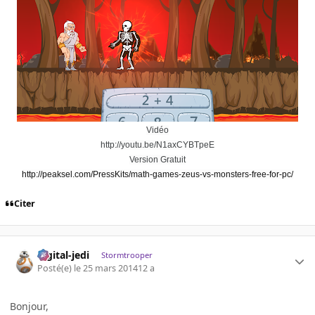
Vidéo
http://youtu.be/N1axCYBTpeE
Version Gratuit
http://peaksel.com/PressKits/math-games-zeus-vs-monsters-free-for-pc/
Citer
digital-jedi
Stormtrooper
Posté(e)
le 25 mars 2014
12 a
Bonjour,