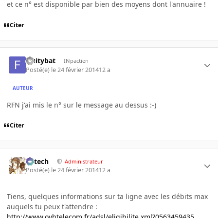
et ce n° est disponible par bien des moyens dont l'annuaire !
Citer
fruitybat
INpactien
Posté(e)
le 24 février 2014
12 a
AUTEUR
RFN j'ai mis le n° sur le message au dessus :-)
Citer
Edtech
Administrateur
Posté(e)
le 24 février 2014
12 a
Tiens, quelques informations sur ta ligne avec les débits max
auquels tu peux t'attendre :
http://www.ovhtelecom.fr/adsl/eligibilite.xml?0563459435