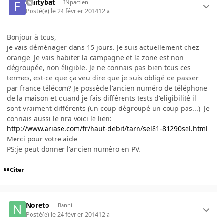
fruitybat
INpactien
Posté(e)
le 24 février 2014
12 a
Bonjour à tous,
je vais déménager dans 15 jours. Je suis actuellement chez
orange. Je vais habiter la campagne et la zone est non
dégroupée, non éligible. Je ne connais pas bien tous ces
termes, est-ce que ça veu dire que je suis obligé de passer
par france télécom? Je possède l'ancien numéro de téléphone
de la maison et quand je fais différents tests d'eligibilité il
sont vraiment différents (un coup dégroupé un coup pas...). Je
connais aussi le nra voici le lien:
http://www.ariase.com/fr/haut-debit/tarn/sel81-81290sel.html
Merci pour votre aide
PS:je peut donner l'ancien numéro en PV.
Citer
Noreto
Banni
Posté(e)
le 24 février 2014
12 a