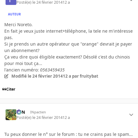
Posté(e)
le 24 février 2014
12 a
AUTEUR
Merci Noreto.
En fait je veux juste internet+téléphone, la tele ne m'intéresse
pas.
Si je prends un autre opérateur que "orange" devrait je payer
un abonnement?
Ça veu dire quoi éligible exactement? Désolé c'est du chinois
pour moi tout ça...
l'ancien numéro:
0563459435
Modifié
le 24 février 2014
12 a
par fruitybat
Citer
RFN
INpactien
Posté(e)
le 24 février 2014
12 a
Tu peux donner le n° sur le forum : tu ne crains pas le spam...