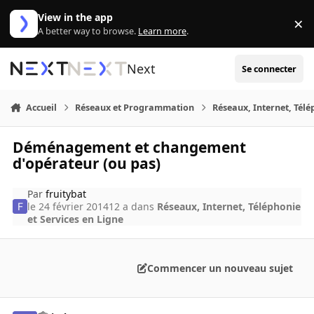
Aller au contenu
View in the app
×
Di
A better way to browse.
Learn more
.
Next
Se connecter
Accueil
Réseaux et Programmation
Réseaux, Internet, Télé
Déménagement et changement
d'opérateur (ou pas)
Par
fruitybat
le 24 février 2014
12 a
dans
Réseaux, Internet, Téléphonie
et Services en Ligne
Commencer un nouveau sujet