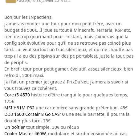
Posté(e)
le 13 janvier 2014
12 a
Bonjour les INpactiens,
j'aimerais monter une tour pour mon petit frère, avec un
budget de 500€. Il joue surtout à Minecraft, Terraria, KSP etc,
rien de trop gourmand pour l'instant, mais j'aimerais que la
config soit évolutive pour qu'il ne se retrouve pas coincé plus
tard. Lui veut surtout un truc silencieux, et qui ne chauffe pas
trop (il a eu des pépins sur des pc portables). Juste la tour, pas
de périphs.
En bref : tour pour petit gamer, évolutif, assez silencieux, bien
refroidi, 500€ maxi.
J'ai fait un premier jet grace à PrixDuNet, j'aimerais savoir si
vous trouvez ça cohérent.
Core i5 4570
histoire d'être tranquille pour quelques temps,
175€
MSI H81M-P32
une carte mère sans grande prétention, 48€
DD3 1600 Corsair 8 Go CAS10
une seule barrette, il pourra la
doubler plus tard, 75€
Un boîtier
tout simple, 30€ ou récup
Cooler Master 460W
, modulaire et surdimensionnée au cas