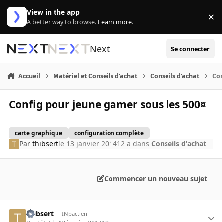
Aller au contenu
View in the app
×
Di
A better way to browse.
Learn more
.
Next
Se connecter
Accueil
Matériel et Conseils d'achat
Conseils d'achat
Con
Config pour jeune gamer sous les 500¤
carte graphique
configuration complète
Par
thibsert
le 13 janvier 2014
12 a
dans
Conseils d'achat
Commencer un nouveau sujet
thibsert
INpactien