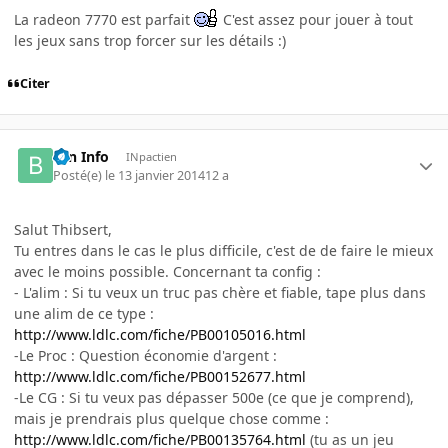
La radeon 7770 est parfait
C'est assez pour jouer à tout
les jeux sans trop forcer sur les détails :)
Citer
Brn Info
INpactien
Posté(e)
le 13 janvier 2014
12 a
Salut Thibsert,
Tu entres dans le cas le plus difficile, c'est de de faire le mieux
avec le moins possible. Concernant ta config :
- L'alim : Si tu veux un truc pas chère et fiable, tape plus dans
une alim de ce type :
http://www.ldlc.com/fiche/PB00105016.html
-Le Proc : Question économie d'argent :
http://www.ldlc.com/fiche/PB00152677.html
-Le CG : Si tu veux pas dépasser 500e (ce que je comprend),
mais je prendrais plus quelque chose comme :
http://www.ldlc.com/fiche/PB00135764.html
(tu as un jeu