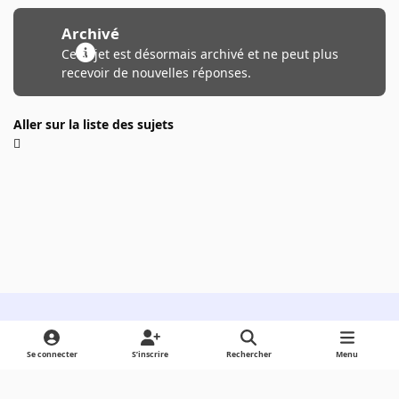
Archivé
Ce sujet est désormais archivé et ne peut plus
recevoir de nouvelles réponses.
Aller sur la liste des sujets
Light Mode
Dark Mode
System Preference
Se connecter
S’inscrire
Rechercher
Menu
Langue
Cookies