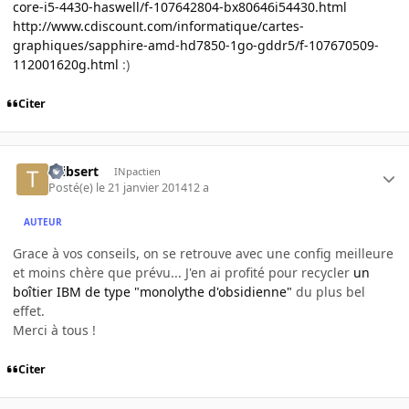
core-i5-4430-haswell/f-107642804-bx80646i54430.html
http://www.cdiscount.com/informatique/cartes-
graphiques/sapphire-amd-hd7850-1go-gddr5/f-107670509-
112001620g.html
:)
Citer
thibsert
INpactien
Posté(e)
le 21 janvier 2014
12 a
AUTEUR
Grace à vos conseils, on se retrouve avec une config meilleure
et moins chère que prévu... J'en ai profité pour recycler
un
boîtier IBM de type "monolythe d'obsidienne"
du plus bel
effet.
Merci à tous !
Citer