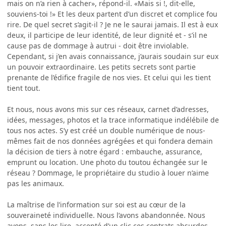
mais on n’a rien à cacher», répond-il. «Mais si !, dit-elle,
souviens-toi !» Et les deux partent d’un discret et complice fou
rire. De quel secret s’agit-il ? Je ne le saurai jamais. Il est à eux
deux, il participe de leur identité, de leur dignité et - s’il ne
cause pas de dommage à autrui - doit être inviolable.
Cependant, si j’en avais connaissance, j’aurais soudain sur eux
un pouvoir extraordinaire. Les petits secrets sont partie
prenante de l’édifice fragile de nos vies. Et celui qui les tient
tient tout.
Et nous, nous avons mis sur ces réseaux, carnet d’adresses,
idées, messages, photos et la trace informatique indélébile de
tous nos actes. S’y est créé un double numérique de nous-
mêmes fait de nos données agrégées et qui fondera demain
la décision de tiers à notre égard : embauche, assurance,
emprunt ou location. Une photo du toutou échangée sur le
réseau ? Dommage, le propriétaire du studio à louer n’aime
pas les animaux.
La maîtrise de l’information sur soi est au cœur de la
souveraineté individuelle. Nous l’avons abandonnée. Nous
avons, sans les lire, accepté d’un clic ces contrats absurdes.