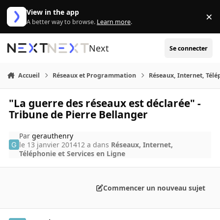
Aller au contenu
View in the app
×
Di
A better way to browse.
Learn more
.
Next
Se connecter
Accueil
Réseaux et Programmation
Réseaux, Internet, Télé
"La guerre des réseaux est déclarée" -
Tribune de Pierre Bellanger
Par
gerauthenry
le 13 janvier 2014
12 a
dans
Réseaux, Internet,
Téléphonie et Services en Ligne
Commencer un nouveau sujet