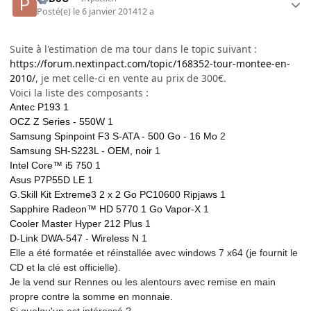
Posté(e)
le 6 janvier 2014
12 a
Suite à l'estimation de ma tour dans le topic suivant :
https://forum.nextinpact.com/topic/168352-tour-montee-en-
2010/
, je met celle-ci en vente au prix de 300€.
Voici la liste des composants :
Antec P193
1
OCZ Z Series - 550W
1
Samsung Spinpoint F3 S-ATA - 500 Go - 16 Mo
2
Samsung SH-S223L - OEM, noir
1
Intel Core™ i5 750
1
Asus P7P55D LE
1
G.Skill Kit Extreme3 2 x 2 Go PC10600 Ripjaws
1
Sapphire Radeon™ HD 5770 1 Go Vapor-X
1
Cooler Master Hyper 212 Plus
1
D-Link DWA-547 - Wireless N
1
Elle a été formatée et réinstallée avec windows 7 x64 (je fournit le
CD et la clé est officielle).
Je la vend sur Rennes ou les alentours avec remise en main
propre contre la somme en monnaie.
Si quelqu'un est intéressé ?