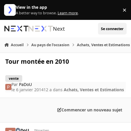
Aller au contenu
View in the app
×
Di
A better way to browse.
Learn more
.
Next
Se connecter
Accueil
Au pays de l'occasion
Achats, Ventes et Estimations
Tour montée en 2010
vente
Par
PaDoU
le 6 janvier 2014
12 a
dans
Achats, Ventes et Estimations
Commencer un nouveau sujet
PaDoU
INpactien