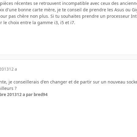
es pièces récentes se retrouvent incompatible avec ceux des ancien
oix d'une bonne carte mère, je te conseil de prendre les Asus ou Gi
our pas chère non plus. Si tu souhaites prendre un processeur Inte
 le choix entre la gamme i3, i5 et i7.
 2013
12 a
nte, je conseillerais d'en changer et de partir sur un nouveau sock
illeurs ?
bre 2013
12 a
par bred94