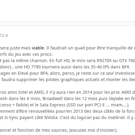
12 a
 sera juste mais
viable
. Il faudrait un quad pour être tranquille de 
rfs du jeu avec ces procs.
st pas la même chanson. En full HD, le mini sera R9270X ou GTX 760 
A donc) , une HD 7790 tournera aussi dans les 35-40 IPS dans BF4.
glages en Elevé pour BF4, alors, perso, je reste sur ce
seul
investisse
Il faudra supprimer les pilotes graphiques actuels et monter les d
nos amis Intel et AMD, il n'y aura rien en 2014 pour les proc AMD d
fresh dans les 6 mois, Broadwell dans les 12 mois puis Skylake en 
onso + faible) et le Sata Express (SSD sur port PCI-E ... miam....).
ennent d'être renouvellées pour/en 2013 des deux côtés de la forc
 G-Sync payant côté NVidia. C'est du logiciel pas du matériel. Il 
.
ionnel et fonction de mes sources, (excuses moi d'insister).