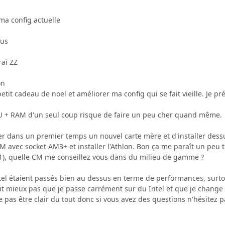
a config actuelle
lus
ai ZZ
on
petit cadeau de noel et améliorer ma config qui se fait vieille. Je 
 + RAM d'un seul coup risque de faire un peu cher quand même.
hter dans un premier temps un nouvel carte mère et d'installer dess
 avec socket AM3+ et installer l'Athlon. Bon ça me paraît un peu t
 1), quelle CM me conseillez vous dans du milieu de gamme ?
Intel étaient passés bien au dessus en terme de performances, surto
aut mieux pas que je passe carrément sur du Intel et que je change 
de pas être clair du tout donc si vous avez des questions n'hésitez p