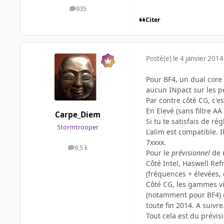
935
messages
Citer
Posté(e)
le 4 janvier 2014
Pour BF4, un dual core
aucun INpact sur les pe
Par contre côté CG, c'e
En Elevé (sans filtre A
Carpe_Diem
Si tu te satisfais de ré
Stormtrooper
L'alim est compatible. 
7xxxx.
9,5 k
messages
Pour le
prévisionnel
de 
Côté Intel, Haswell Re
(fréquences + élevées, c
Côté CG, les gammes vi
(notamment pour BF4) et
toute fin 2014. A suivre
Tout cela est du prévis