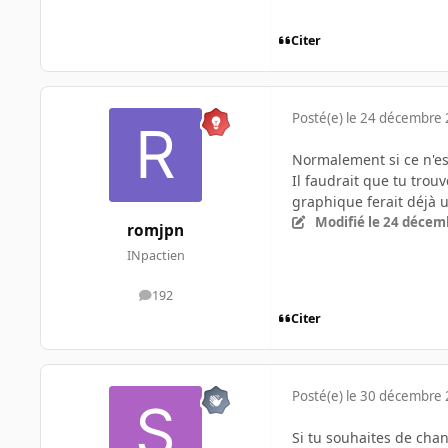
Citer
Posté(e)
le 24 décembre
Normalement si ce n'es
Il faudrait que tu tro
graphique ferait déjà u
Modifié
le 24 décem
romjpn
INpactien
192
messages
Citer
Posté(e)
le 30 décembre
Si tu souhaites de chan