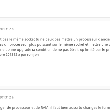
 2013
12 a
t pas le même socket tu ne peux pas mettre un processeur d'ancie
uves un processeur plus puissant sur le même socket et mettre une 
ne bonne upgrade (à condition de ne pas être trop limité par le pr
bre 2013
12 a
par romjpn
 2013
12 a
ger de processeur et de RAM, il faut bien aussi tu changes le forma