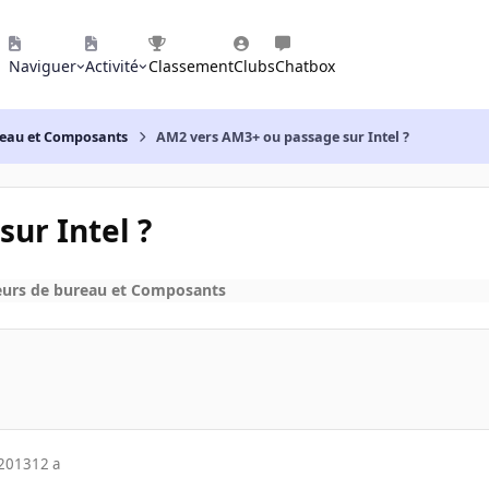
Naviguer
Activité
Classement
Clubs
Chatbox
reau et Composants
AM2 vers AM3+ ou passage sur Intel ?
ur Intel ?
eurs de bureau et Composants
 2013
12 a