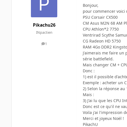
Bonjour,
pour commencer voici m
PSU Corsair CX500
CM Asus M2N 68 AM P
Pikachu26
CPU Athlon*2 7750
INpactien
Ventrirad Scythe Samur
CG Radeon HD 5750
1
messages
RAM 4Go DDR2 Kingst
J'aimerais me faire un 
série battlefield.
Mais changer CM + CPU
Donc :
1) est il possible d'ac
Exemple : acheter un CM
2) Selon la réponse au
Mais :
3) J'ai lu que les CPU 
Donc est ce qu'il ne v
Voila j'ai l'impression 
Merci et joyeux Noël !
PikachU