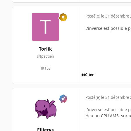
Posté(e)
le 31 décembre
L'inverse est possible
Torlik
INpactien
153
messages
Citer
Posté(e)
le 31 décembre
L'inverse est possible
Heu un CPU AM3, sur un
Ellierys