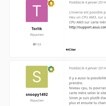
Posté(e)
le 4 janvier 2014
L'inverse est possible
Heu un CPU AM3, sur un
CPU AM3 sur carte mè
http://support.asus.
Torlik
INpactien
153
messages
Citer
Posté(e)
le 4 janvier 2014
Il y a aussi la possibi
prendre.
Niveau cpu, tu pourrais
carte mère selon le site
snoopy1492
Sinon je suis plutôt d'
INpactien
plus et ensuite tu cha