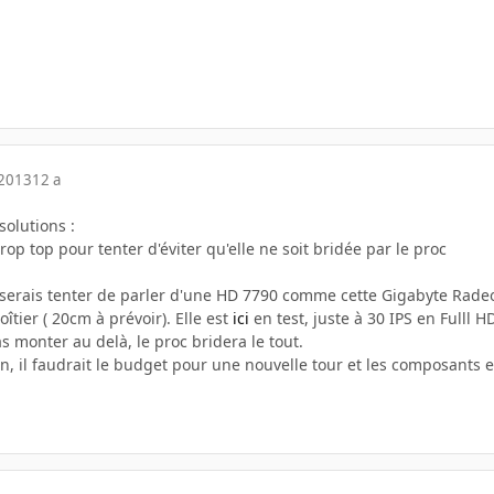
 2013
12 a
 solutions :
rop top pour tenter d'éviter qu'elle ne soit bridée par le proc
e serais tenter de parler d'une HD 7790 comme cette Gigabyte Ra
oîtier ( 20cm à prévoir). Elle est
ici
en test, juste à 30 IPS en Fulll H
s monter au delà, le proc bridera le tout.
n, il faudrait le budget pour une nouvelle tour et les composants e