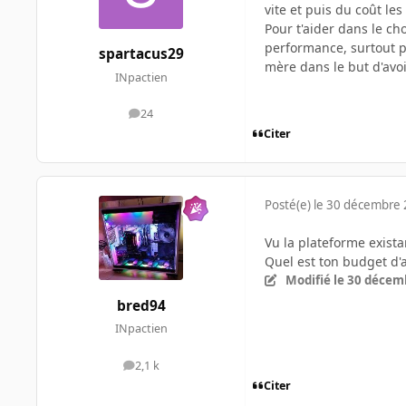
vite et puis du coût l
Pour t'aider dans le ch
performance, surtout p
spartacus29
mère dans le but d'avoir
INpactien
24
messages
Citer
Posté(e)
le 30 décembre
Vu la plateforme exista
Quel est ton budget d'a
Modifié
le 30 décem
bred94
INpactien
2,1 k
messages
Citer