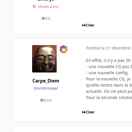
Modérateur
4 k
messages
Citer
Posté(e)
le 31 décembre
En effet, il n'y a pas 50
- une nouvelle CG pas t
- une nouvelle config.
Pour la nouvelle CG, j
Carpe_Diem
qu'elle rentre dans le b
Stormtrooper
actuelle. On ne peut pa
Pour la seconde solutio
9,5 k
messages
Citer