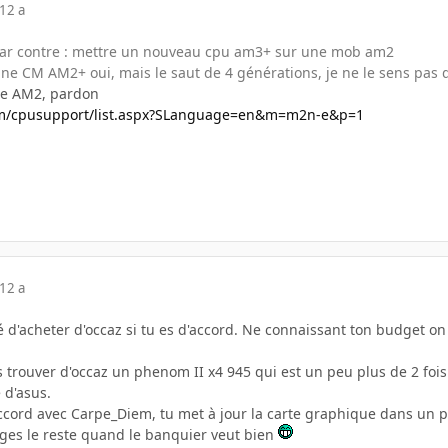
12 a
 par contre : mettre un nouveau cpu am3+ sur une mob am2
e CM AM2+ oui, mais le saut de 4 générations, je ne le sens pas d
re AM2, pardon
com/cpusupport/list.aspx?SLanguage=en&m=m2n-e&p=1
12 a
lité d'acheter d'occaz si tu es d'accord. Ne connaissant ton budget o
 trouver d'occaz un phenom II x4 945 qui est un peu plus de 2 fois
 d'asus.
accord avec Carpe_Diem, tu met à jour la carte graphique dans un p
nges le reste quand le banquier veut bien