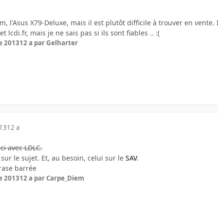
, l'Asus X79-Deluxe, mais il est plutôt difficile à trouver en vente.
 lcdi.fr, mais je ne sais pas si ils sont fiables .. :(
e 2013
12 a
par Gelharter
013
12 a
uci avec LDLC.
sur le sujet. Et, au besoin, celui sur le
SAV
.
hrase barrée
e 2013
12 a
par Carpe_Diem