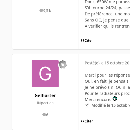
Donc, 650W me paraiss
S'il tourne 24/24, pass
9,5 k
messages
De préférence, une mon
Sans OC, je pense que
A vérifier qu'ils rentre
Citer
Posté(e)
le 15 octobre 2
Merci pour les réponse
Oui, en fait, je pensai
Je ne prévois ni OC ni 
Pour le radiateurs pro
Gelharter
Merci encore.
INpactien
Modifié
le 15 octobr
6
messages
Citer