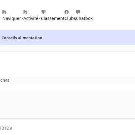
Naviguer
Activité
Classement
Clubs
Chatbox
Conseils alimentation
achat
013
12 a