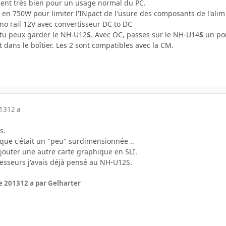
ent très bien pour un usage normal du PC.
e en 750W pour limiter l'INpact de l'usure des composants de l'alim 
o rail 12V avec convertisseur DC to DC
 tu peux garder le NH-U12
S
. Avec OC, passes sur le NH-U14
S
un poi
nt dans le boîtier. Les 2 sont compatibles avec la CM.
013
12 a
s.
s que c'était un "peu" surdimensionnée ..
ajouter une autre carte graphique en SLI.
cesseurs j'avais déjà pensé au NH-U12S.
e 2013
12 a
par Gelharter