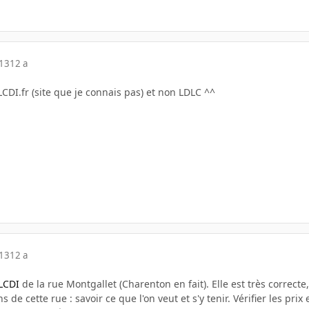
013
12 a
LCDI.fr (site que je connais pas) et non LDLC ^^
013
12 a
LCDI
de la rue Montgallet (Charenton en fait). Elle est très corre
de cette rue : savoir ce que l'on veut et s'y tenir. Vérifier les prix e