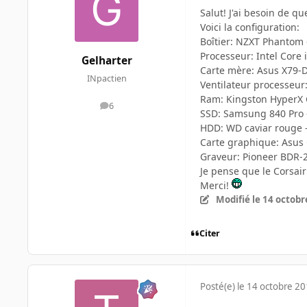
Salut! J'ai besoin de q
Voici la configuration:
Boîtier: NZXT Phantom
Processeur: Intel Core 
Gelharter
Carte mère: Asus X79-
INpactien
Ventilateur processeu
Ram: Kingston HyperX 
6
messages
SSD: Samsung 840 Pro 
HDD: WD caviar rouge -
Carte graphique: Asus
Graveur: Pioneer BDR
Je pense que le Corsai
Merci!
Modifié
le 14 octobr
Citer
Posté(e)
le 14 octobre 2