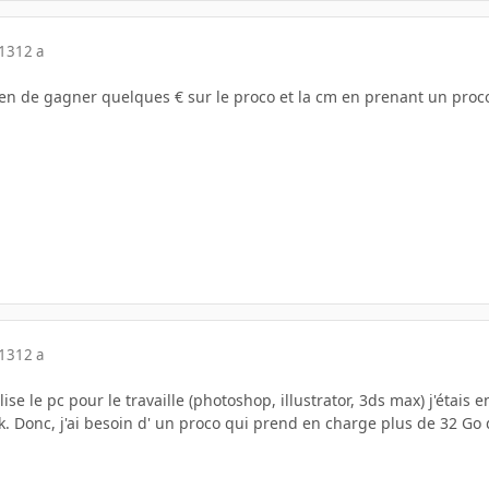
013
12 a
moyen de gagner quelques € sur le proco et la cm en prenant un pro
013
12 a
lise le pc pour le travaille (photoshop, illustrator, 3ds max) j'étais
. Donc, j'ai besoin d' un proco qui prend en charge plus de 32 Go