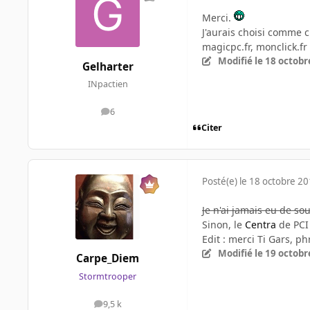
Merci.
J'aurais choisi comme cm
magicpc.fr, monclick.fr et
Modifié
le 18 octobr
Gelharter
INpactien
6
messages
Citer
Posté(e)
le 18 octobre 2
Je n'ai jamais eu de so
Sinon, le
Centra
de PCI 
Edit : merci Ti Gars, p
Modifié
le 19 octobr
Carpe_Diem
Stormtrooper
9,5 k
messages