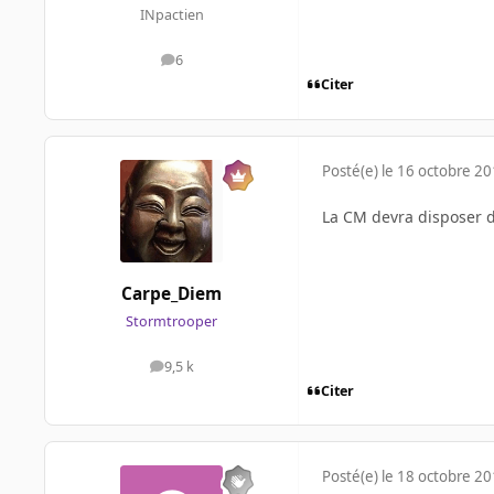
INpactien
6
messages
Citer
Posté(e)
le 16 octobre 2
La CM devra disposer 
Carpe_Diem
Stormtrooper
9,5 k
messages
Citer
Posté(e)
le 18 octobre 2