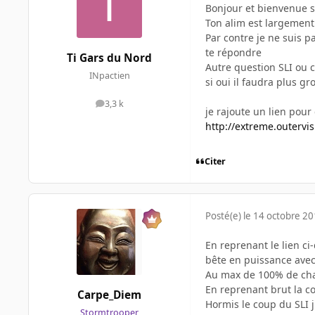
Bonjour et bienvenue s
Ton alim est largemen
Par contre je ne suis pa
te répondre
Ti Gars du Nord
Autre question SLI ou c
INpactien
si oui il faudra plus g
3,3 k
messages
je rajoute un lien pour
http://extreme.outerv
Citer
Posté(e)
le 14 octobre 2
En reprenant le lien ci
bête en puissance avec
Au max de 100% de cha
En reprenant brut la c
Carpe_Diem
Hormis le coup du SLI j
Stormtrooper