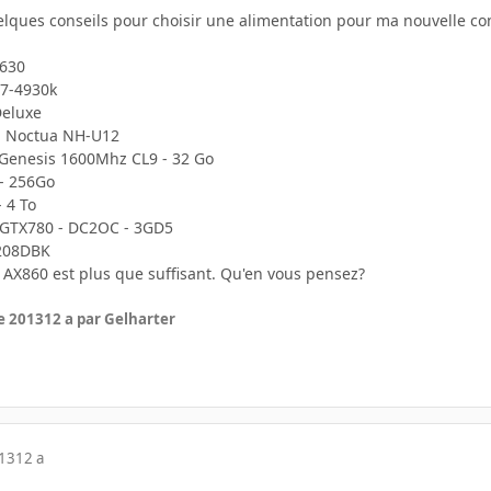
uelques conseils pour choisir une alimentation pour ma nouvelle co
 630
i7-4930k
Deluxe
r: Noctua NH-U12
Genesis 1600Mhz CL9 - 32 Go
- 256Go
 4 To
 GTX780 - DC2OC - 3GD5
-208DBK
r AX860 est plus que suffisant. Qu'en vous pensez?
e 2013
12 a
par Gelharter
013
12 a