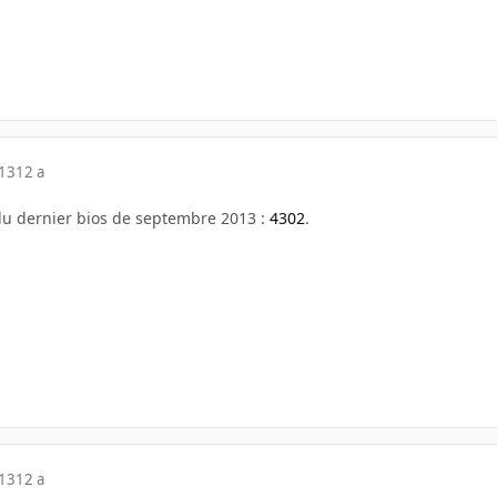
013
12 a
du dernier bios de septembre 2013 :
4302
.
013
12 a