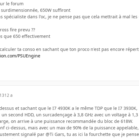
ur le forum
t surdimensionnée, 650W suffiront
s spécialiste dans l'oc, je ne pense pas que cela mettrait à mal les 
ross fire prevu ??
ros que 650 effectivement
 calculer ta conso en sachant que ton proco n'est pas encore répert
ision.com/PSUEngine
013
12 a
-dessus et sachant que le I7 4930K a le même TDP que le I7 3930K, l'u
 un second HDD, un surcadençage à 3,8 GHz avec un voltage à 1,3 a
rge, on arrive à une puissance recommandée du bloc de 618W.
onf ci-dessus, mais avec un max de 90% de la puissance appelable,
ustement signalé par @Ti Gars, tu as ici la fourchette que je pens