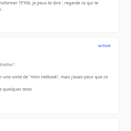
ransformer TF700, je peux te dire : regarde ce qui te
s.
AUTEUR
blettes".
ir une sorte de "mini netbook", mais j'avais peur que ce
ve quelques tests