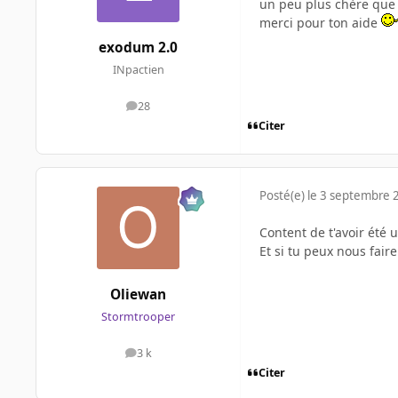
un peu plus chère que 
merci pour ton aide
exodum 2.0
INpactien
28
messages
Citer
Posté(e)
le 3 septembre 
Content de t'avoir été u
Et si tu peux nous faire
Oliewan
Stormtrooper
3 k
messages
Citer