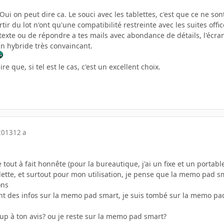
 Oui on peut dire ca. Le souci avec les tablettes, c'est que ce ne so
rtir du lot n'ont qu'une compatibilité restreinte avec les suites offic
xte ou de répondre a tes mails avec abondance de détails, l'écran tac
n hybride très convaincant.
re que, si tel est le cas, c'est un excellent choix.
2013
12 a
 tout à fait honnête (pour la bureautique, j'ai un fixe et un portabl
tte, et surtout pour mon utilisation, je pense que la memo pad smar
ons
t des infos sur la memo pad smart, je suis tombé sur la memo pad F
coup à ton avis? ou je reste sur la memo pad smart?