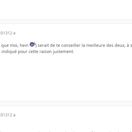
2013
12 a
e que moi, hein
) serait de te conseiller la meilleure des deux, 
as indiqué pour cette raison justement.
2013
12 a