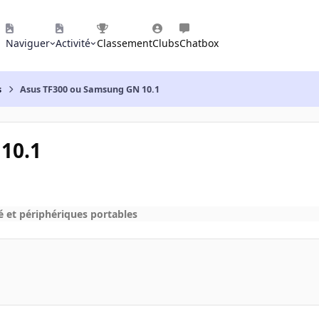
Naviguer
Activité
Classement
Clubs
Chatbox
s
Asus TF300 ou Samsung GN 10.1
10.1
é et périphériques portables