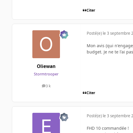
Citer
Posté(e)
le 3 septembre 
Mon avis (qui n'engag
budget. Je ne te l'ai p
Oliewan
Stormtrooper
3 k
messages
Citer
Posté(e)
le 3 septembre 
FHD 10 commandée !