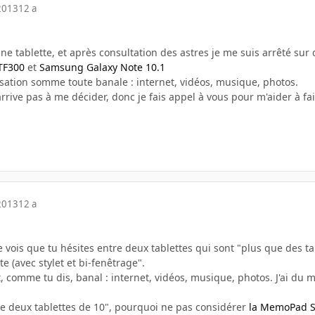
2013
12 a
ne tablette, et après consultation des astres je me suis arrêté sur
TF300
et
Samsung Galaxy Note 10.1
isation somme toute banale : internet, vidéos, musique, photos.
arrive pas à me décider, donc je fais appel à vous pour m'aider à fa
2013
12 a
je vois que tu hésites entre deux tablettes qui sont "plus que des ta
 (avec stylet et bi-fenêtrage".
, comme tu dis, banal : internet, vidéos, musique, photos. J'ai du ma
re deux tablettes de 10", pourquoi ne pas considérer
la MemoPad 