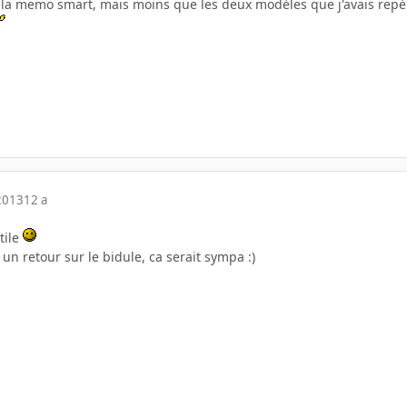
la memo smart, mais moins que les deux modèles que j'avais repér
2013
12 a
tile
 un retour sur le bidule, ca serait sympa :)