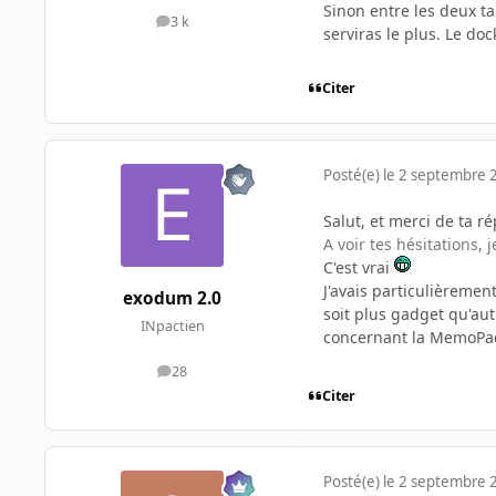
Sinon entre les deux tab
3 k
messages
serviras le plus. Le doc
Citer
Posté(e)
le 2 septembre 
Salut, et merci de ta r
A voir tes hésitations, 
C'est vrai
J'avais particulièremen
exodum 2.0
soit plus gadget qu'au
INpactien
concernant la MemoPad, l
28
messages
Citer
Posté(e)
le 2 septembre 