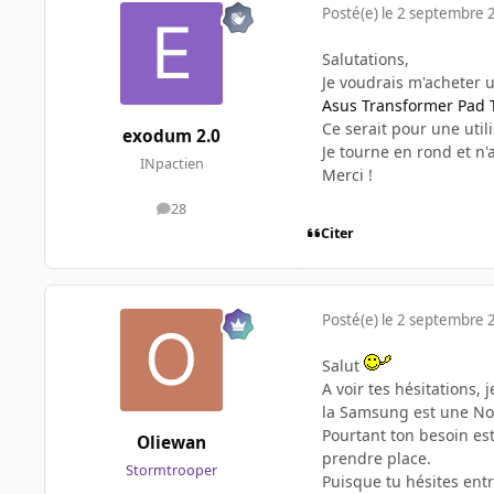
Posté(e)
le 2 septembre 
Salutations,
Je voudrais m'acheter u
Asus Transformer Pad 
Ce serait pour une util
exodum 2.0
Je tourne en rond et n'
INpactien
Merci !
28
messages
Citer
Posté(e)
le 2 septembre 
Salut
A voir tes hésitations, 
la Samsung est une Note
Pourtant ton besoin est
Oliewan
prendre place.
Stormtrooper
Puisque tu hésites ent