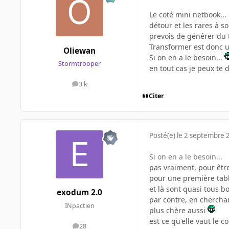
Le coté mini netbook...
détour et les rares à so
prevois de générer du te
Transformer est donc u
Oliewan
Si on en a le besoin...
Stormtrooper
en tout cas je peux te di
3 k
messages
Citer
Posté(e)
le 2 septembre 
Si on en a le besoin...
pas vraiment, pour être
pour une première table
et là sont quasi tous b
exodum 2.0
par contre, en cherchan
INpactien
plus chère aussi
est ce qu'elle vaut le 
28
messages