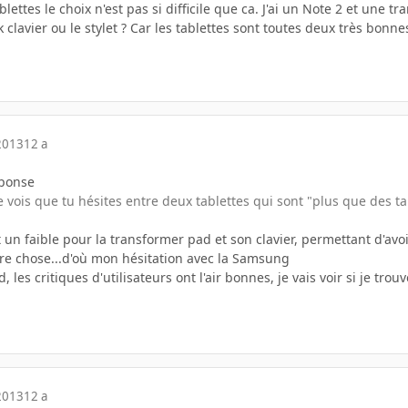
lettes le choix n'est pas si difficile que ca. J'ai un Note 2 et une t
k clavier ou le stylet ? Car les tablettes sont toutes deux très bonne
2013
12 a
éponse
je vois que tu hésites entre deux tablettes qui sont "plus que des ta
t un faible pour la transformer pad et son clavier, permettant d'avo
tre chose...d'où mon hésitation avec la Samsung
es critiques d'utilisateurs ont l'air bonnes, je vais voir si je trou
2013
12 a