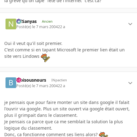
la greve qd on tape "fete de l'internet" c'est ca?
NilSanyas
Ancien
Posté(e)
le 7 mars 2004
22 a
Oui il veut qu'il soit premier.
C'est comme si en tapant Microsoft le premier lien était un
site vers Lindows
bibisousnours
INpactien
Posté(e)
le 7 mars 2004
22 a
je pensais que pour faire monter un site dans google il falait
l'ouvrir via google. Plus un site ouvert via google était ouvert,
plus il grimpait dans le classement.
Je pensais ca parce que ca me semblait la solution la plus
logique du classement.
Donc, ca fonctionne comment ses liens alors?