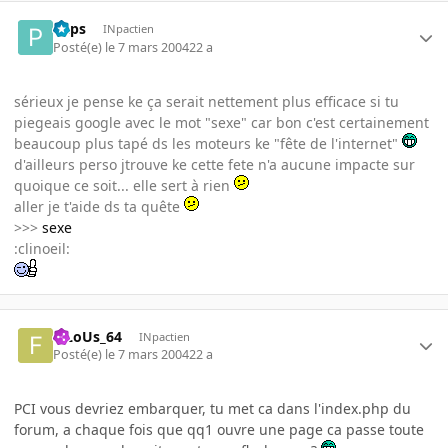
Paps
INpactien
Posté(e)
le 7 mars 2004
22 a
sérieux je pense ke ça serait nettement plus efficace si tu
piegeais google avec le mot "sexe" car bon c'est certainement
beaucoup plus tapé ds les moteurs ke "fête de l'internet"
d'ailleurs perso jtrouve ke cette fete n'a aucune impacte sur
quoique ce soit... elle sert à rien
aller je t'aide ds ta quête
>>>
sexe
:clinoeil:
FiLoUs_64
INpactien
Posté(e)
le 7 mars 2004
22 a
PCI vous devriez embarquer, tu met ca dans l'index.php du
forum, a chaque fois que qq1 ouvre une page ca passe toute