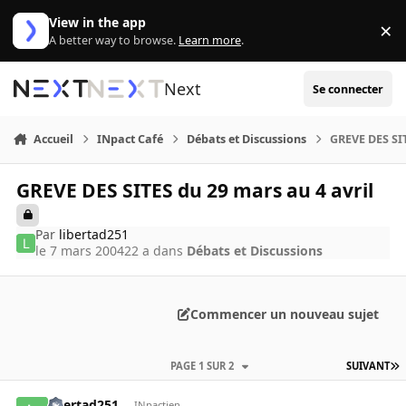
Aller au contenu
View in the app
×
Di
A better way to browse.
Learn more
.
Next
Se connecter
Accueil
INpact Café
Débats et Discussions
GREVE DES SIT
GREVE DES SITES du 29 mars au 4 avril
Par
libertad251
le 7 mars 2004
22 a
dans
Débats et Discussions
Commencer un nouveau sujet
PAGE 1 SUR 2
SUIVANT
libertad251
INpactien