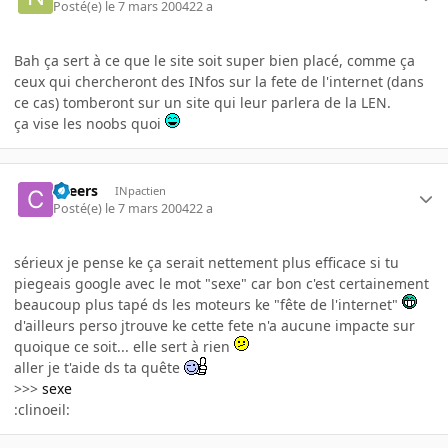
Posté(e)
le 7 mars 2004
22 a
Bah ça sert à ce que le site soit super bien placé, comme ça
ceux qui chercheront des INfos sur la fete de l'internet (dans
ce cas) tomberont sur un site qui leur parlera de la LEN.
ça vise les noobs quoi
cheers
INpactien
Posté(e)
le 7 mars 2004
22 a
sérieux je pense ke ça serait nettement plus efficace si tu
piegeais google avec le mot "sexe" car bon c'est certainement
beaucoup plus tapé ds les moteurs ke "fête de l'internet"
d'ailleurs perso jtrouve ke cette fete n'a aucune impacte sur
quoique ce soit... elle sert à rien
aller je t'aide ds ta quête
>>>
sexe
:clinoeil: