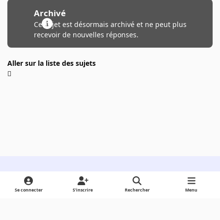
Archivé
Ce sujet est désormais archivé et ne peut plus
recevoir de nouvelles réponses.
Aller sur la liste des sujets
Light Mode
Dark Mode
System Preference
Se connecter
S’inscrire
Rechercher
Menu
Langue
Cookies
Powered by
Invision Community