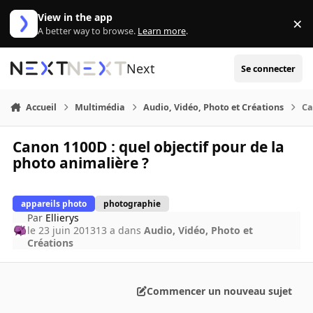
Aller au contenu
View in the app
×
Di
A better way to browse.
Learn more
.
Next
Se connecter
Accueil
Multimédia
Audio, Vidéo, Photo et Créations
Ca
Canon 1100D : quel objectif pour de la
photo animalière ?
appareils photo
photographie
Par
Ellierys
le 23 juin 2013
13 a
dans
Audio, Vidéo, Photo et
Créations
Commencer un nouveau sujet