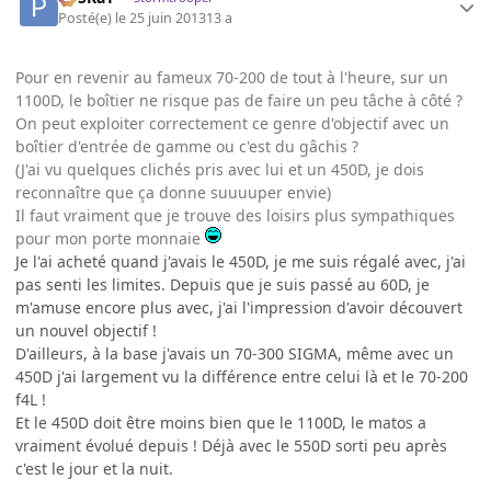
Posté(e)
le 25 juin 2013
13 a
Pour en revenir au fameux 70-200 de tout à l'heure, sur un
1100D, le boîtier ne risque pas de faire un peu tâche à côté ?
On peut exploiter correctement ce genre d'objectif avec un
boîtier d'entrée de gamme ou c'est du gâchis ?
(J'ai vu quelques clichés pris avec lui et un 450D, je dois
reconnaître que ça donne suuuuper envie)
Il faut vraiment que je trouve des loisirs plus sympathiques
pour mon porte monnaie
Je l'ai acheté quand j'avais le 450D, je me suis régalé avec, j'ai
pas senti les limites. Depuis que je suis passé au 60D, je
m'amuse encore plus avec, j'ai l'impression d'avoir découvert
un nouvel objectif !
D'ailleurs, à la base j'avais un 70-300 SIGMA, même avec un
450D j'ai largement vu la différence entre celui là et le 70-200
f4L !
Et le 450D doit être moins bien que le 1100D, le matos a
vraiment évolué depuis ! Déjà avec le 550D sorti peu après
c'est le jour et la nuit.