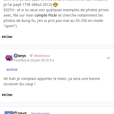
je l'ai payé 175€ début 2012)
EDITH : et si tu veux voir quelques exemples de photos prises
avec, file sur mon
compte Flickr
et cherche notamment les
photos de kung-fu, j'en ai pris pas mal au 55-250 en mode
"sport")
Citer
Ellierys
Modérateur
Posté(e)
le 24 juin 2013
13 a
AUTEUR
Ah bah je comptais apporter le mien, ça sera une bonne
occasion du coup !
Citer
PoSKaY
Stormtrooper