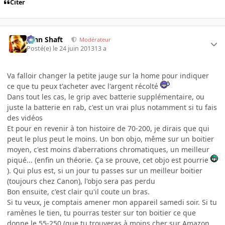
Citer
John Shaft
Modérateur
Posté(e)
le 24 juin 2013
13 a
Va falloir changer la petite jauge sur la home pour indiquer
ce que tu peux t'acheter avec l'argent récolté
Dans tout les cas, le grip avec batterie supplémentaire, ou
juste la batterie en rab, c'est un vrai plus notamment si tu fais
des vidéos
Et pour en revenir à ton histoire de 70-200, je dirais que qui
peut le plus peut le moins. Un bon objo, même sur un boitier
moyen, c'est moins d'aberrations chromatiques, un meilleur
piqué... (enfin un théorie. Ça se prouve, cet objo est pourrie
). Qui plus est, si un jour tu passes sur un meilleur boitier
(toujours chez Canon), l'objo sera pas perdu
Bon ensuite, c'est clair qu'il coute un bras.
Si tu veux, je comptais amener mon appareil samedi soir. Si tu
ramènes le tien, tu pourras tester sur ton boitier ce que
donne le 55-250 (que tu trouveras à moins cher sur Amazon,