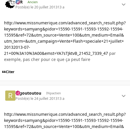
KzR
Ancien
Posté(e)
le 20 juillet 2013
13 a
http://www.missnumerique.com/advanced_search_result.php?
keywords=samyang&pidor=15590-15591-15593-15592-15594-
15595&ref=72&utm_source=Vente+100&utm_medium=Email&
utm_term=&utm_campaign=Vente+Flash+speciale+21+juillet+
20132013-07-
21+00%3A10%3A00&emst=YA7sTJktvB_21452_7339_47
par
exemple, pas cher pour ce que ça peut faire
Citer
ragoutoutou
INpactien
Posté(e)
le 24 juillet 2013
13 a
http://www.missnumerique.com/advanced_search_result.php?
keywords=samyang&pidor=15590-15591-15593-15592-15594-
15595&ref=72&utm_source=Vente+100&utm_medium=Email&