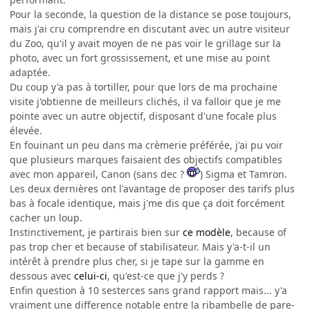
Pour la seconde, la question de la distance se pose toujours,
mais j'ai cru comprendre en discutant avec un autre visiteur
du Zoo, qu'il y avait moyen de ne pas voir le grillage sur la
photo, avec un fort grossissement, et une mise au point
adaptée.
Du coup y'a pas à tortiller, pour que lors de ma prochaine
visite j'obtienne de meilleurs clichés, il va falloir que je me
pointe avec un autre objectif, disposant d'une focale plus
élevée.
En fouinant un peu dans ma crèmerie préférée, j'ai pu voir
que plusieurs marques faisaient des objectifs compatibles
avec mon appareil, Canon (sans dec ?
) Sigma et Tamron.
Les deux dernières ont l'avantage de proposer des tarifs plus
bas à focale identique, mais j'me dis que ça doit forcément
cacher un loup.
Instinctivement, je partirais bien sur
ce modèle
, because of
pas trop cher et because of stabilisateur. Mais y'a-t-il un
intérêt à prendre plus cher, si je tape sur la gamme en
dessous avec
celui-ci
, qu'est-ce que j'y perds ?
Enfin question à 10 sesterces sans grand rapport mais... y'a
vraiment une difference notable entre la ribambelle de pare-