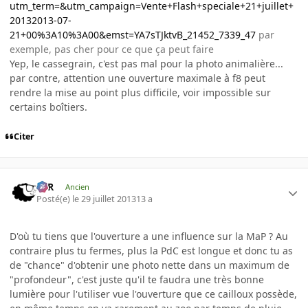
utm_term=&utm_campaign=Vente+Flash+speciale+21+juillet+
20132013-07-
21+00%3A10%3A00&emst=YA7sTJktvB_21452_7339_47
par
exemple, pas cher pour ce que ça peut faire
Yep, le cassegrain, c'est pas mal pour la photo animalière...
par contre, attention une ouverture maximale à f8 peut
rendre la mise au point plus difficile, voir impossible sur
certains boîtiers.
Citer
KzR
Ancien
Posté(e)
le 29 juillet 2013
13 a
D'où tu tiens que l'ouverture a une influence sur la MaP ? Au
contraire plus tu fermes, plus la PdC est longue et donc tu as
de "chance" d'obtenir une photo nette dans un maximum de
"profondeur", c'est juste qu'il te faudra une très bonne
lumière pour l'utiliser vue l'ouverture que ce cailloux possède,