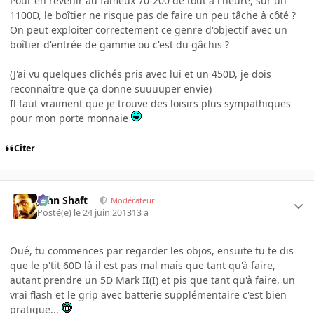
Pour en revenir au fameux 70-200 de tout à l'heure, sur un
1100D, le boîtier ne risque pas de faire un peu tâche à côté ?
On peut exploiter correctement ce genre d'objectif avec un
boîtier d'entrée de gamme ou c'est du gâchis ?
(J'ai vu quelques clichés pris avec lui et un 450D, je dois
reconnaître que ça donne suuuuper envie)
Il faut vraiment que je trouve des loisirs plus sympathiques
pour mon porte monnaie
Citer
John Shaft
Modérateur
Posté(e)
le 24 juin 2013
13 a
Oué, tu commences par regarder les objos, ensuite tu te dis
que le p'tit 60D là il est pas mal mais que tant qu'à faire,
autant prendre un 5D Mark II(I) et pis que tant qu'à faire, un
vrai flash et le grip avec batterie supplémentaire c'est bien
pratique...