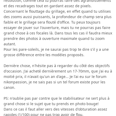
résolution, comme cela tu pourras faire des agrandissements
et des recadrages tout en gardant assez de pixels.
Concernant le flouttage du grillage, en effet quand tu utilises
des zooms aussi puissants, la profondeur de champ sera plus
faible et le grillage sera flouté d'office. Tu peux toujours
essayer de jouer sur l'ouverture, mais tu ne pourras pas faire
grand chose à ces focales là. Dans tous les cas il faudra mieux
prendre des photos à ouverture maximale quand tu zoom
autant.
Pour les pare-soleils, je ne saurai pas trop te dire s'il y a une
grosse différence entre les modèles proposés.
Dernière chose, n'hésite pas à regarder du côté des objectifs
d'occasion. J'ai acheté dernièrement un 17-70mm, que j'ai eu à
moitié prix, il n'avait qu'un an d'age... Je l'ai eu sur le forum
nikonpassion, je ne sais pas si un tel forum existe pour les
canon.
PS: n'oublie pas par contre que le stabilisateur ne sert plus à
grand chose si le sujet que tu prends en photo bouge!
Dans ce cas il faut aller vers des vitesses d'obturation assez
rapides (1/100) pour ne pas trop avoir de flou.