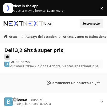
Aller au contenu
View in the app
×
Di
A better way to browse.
Learn more
.
Next
Se connecter
Accueil
Au pays de l'occasion
Achats, Ventes et Estimations
Dell 3,2 Ghz à super prix
Par
balperso
le 7 mars 2004
22 a
dans
Achats, Ventes et Estimations
Commencer un nouveau sujet
balperso
INpactien
Posté(e)
le 7 mars 2004
22 a