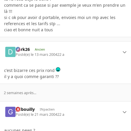
comment ca se passe si par exemple je veux m'en prendre un
là !!!
si c ok pour avoir d portable, envoies moi un mp avec les
references et les tarifs stp ...
ciao et bonne nuit a tous
Dark26
Ancien
Posté(e)
le 13 mars 2004
22 a
c'est bizarre ces prix rond
il y a quoi comme garanti ??
2 semaines après...
gribouilly
INpactien
Posté(e)
le 21 mars 2004
22 a
aucunes news ?