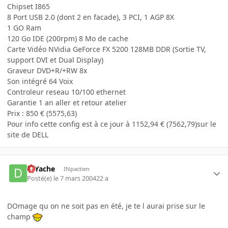
Chipset I865
8 Port USB 2.0 (dont 2 en facade), 3 PCI, 1 AGP 8X
1 GO Ram
120 Go IDE (200rpm) 8 Mo de cache
Carte Vidéo NVidia GeForce FX 5200 128MB DDR (Sortie TV,
support DVI et Dual Display)
Graveur DVD+R/+RW 8x
Son intégré 64 Voix
Controleur reseau 10/100 ethernet
Garantie 1 an aller et retour atelier
Prix : 850 € (5575,63)
Pour info cette config est à ce jour à 1152,94 € (7562,79)sur le
site de DELL
DJYache
INpactien
Posté(e)
le 7 mars 2004
22 a
DOmage qu on ne soit pas en été, je te l aurai prise sur le
champ