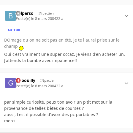
balperso
INpactien
Posté(e)
le 8 mars 2004
22 a
AUTEUR
DOmage qu on ne soit pas en été, je te l aurai prise sur le
champ
Oui c'est vraiment une super occaz. Je viens d'en acheter un.
J'attends la bombe avec impatience!!
gribouilly
INpactien
Posté(e)
le 8 mars 2004
22 a
par simple curiosité, peux t'on avoir un p'tit mot sur la
provenance de telles bêtes de courses ?
aussi, t'est il possible d'avoir des pc portables ?
merci