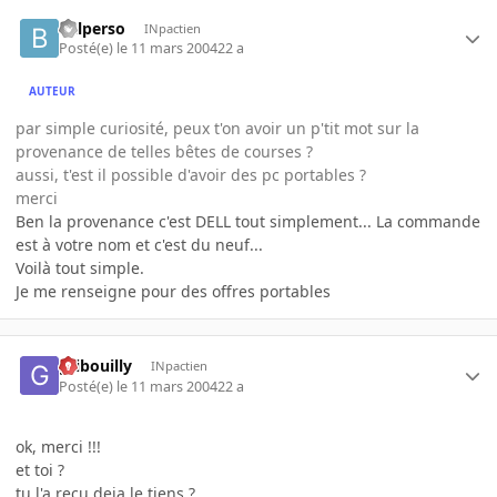
balperso
INpactien
Posté(e)
le 11 mars 2004
22 a
AUTEUR
par simple curiosité, peux t'on avoir un p'tit mot sur la
provenance de telles bêtes de courses ?
aussi, t'est il possible d'avoir des pc portables ?
merci
Ben la provenance c'est DELL tout simplement... La commande
est à votre nom et c'est du neuf...
Voilà tout simple.
Je me renseigne pour des offres portables
gribouilly
INpactien
Posté(e)
le 11 mars 2004
22 a
ok, merci !!!
et toi ?
tu l'a recu deja le tiens ?