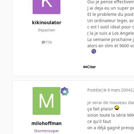
Oui je pense effectivem
J ai deja eu un super por
Et le probleme du poids.
Un ordinateur leger, a
kikinoulator
c est l outil ideal pou
INpactien
( la je suis a Los Angele
La semaine prochaine je
776
messages
alors en slim et 9600 v
Citer
Posté(e)
le 6 mars 2004
2
je serai de nouveau dan
ça fait plaisir
sinon toute la série M6
ce qu'il faut
milohoffman
on a déjà gagné presqu
Stormtrooper