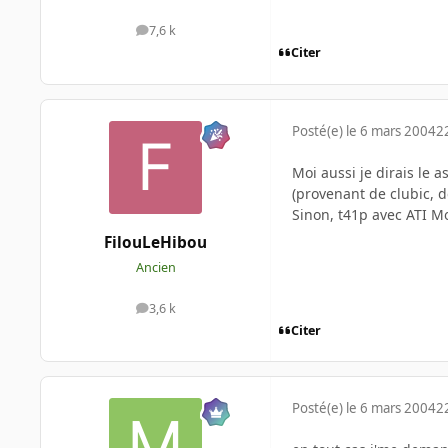
7,6 k
messages
Citer
Posté(e)
le 6 mars 2004
2
Moi aussi je dirais le 
(provenant de clubic, d
Sinon, t41p avec ATI Mo
FilouLeHibou
Ancien
3,6 k
messages
Citer
Posté(e)
le 6 mars 2004
2