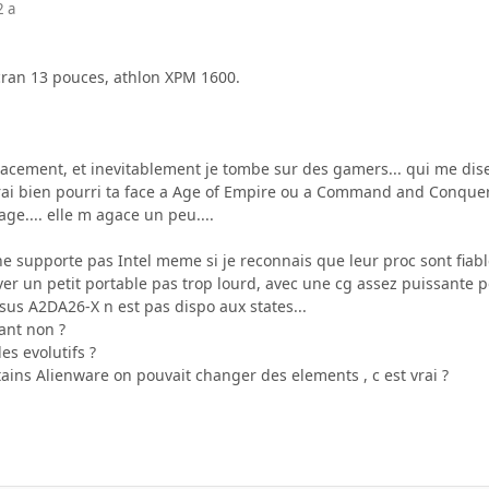
2 a
ecran 13 pouces, athlon XPM 1600.
.
acement, et inevitablement je tombe sur des gamers... qui me disen
ai bien pourri ta face a Age of Empire ou a Command and Conquer.
age.... elle m agace un peu....
ne supporte pas Intel meme si je reconnais que leur proc sont fiables
ver un petit portable pas trop lourd, avec une cg assez puissante 
sus A2DA26-X n est pas dispo aux states...
ant non ?
les evolutifs ?
ains Alienware on pouvait changer des elements , c est vrai ?