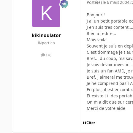
Posté(e)
le 6 mars 2004
2
Bonjour !
J ai un petit portable 
J en suis tres content...
Rien a redire...
kikinoulator
Mais voila....
INpactien
Souvent je suis en depl
C est dommage je t aur
776
messages
Bref... du coup, ma sav
Je vais devoir investir...
Je suis un fan AMD, je 
Bref, j aimerai me trou
Je ne comprend pas l A
En plus, il est encombr
Et existe t il des portab
On m a dit que sur cert
Merci de votre aide
Citer