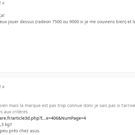
2 a
ça!
eux jouer dessus (radeon 7500 ou 9000 si je me souviens bien) et le
2 a
s bien mais la marque est pas trop connue donc je sais pas si t'arriv
s aux critères
re.fr/article3d.php?I...e=406&NumPage=4
,3 kg!!
 peu près chez asus.