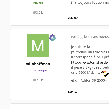
(T'a toujours l'option 
Ancien
3,6 k
messages
Citer
Posté(e)
le 6 mars 2004
2
je suis re-là
j'ai trouvé un truc trè
il correspond à peu prè
http://www.tomshardwa
milohoffman
il pèse 3,3kg (beau bé
Stormtrooper
une 9600 Mobility
et un Athlon XP 2500+
7,6 k
messages
Citer