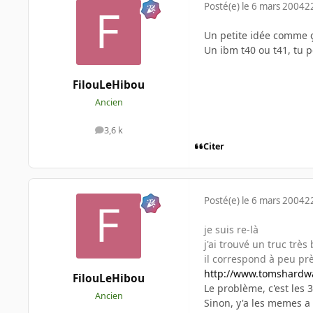
Posté(e)
le 6 mars 2004
2
Un petite idée comme 
Un ibm t40 ou t41, tu p
FilouLeHibou
Ancien
3,6 k
messages
Citer
Posté(e)
le 6 mars 2004
2
je suis re-là
j'ai trouvé un truc trè
il correspond à peu prè
http://www.tomshardwa
FilouLeHibou
Le problème, c'est les 3
Ancien
Sinon, y'a les memes a