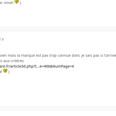
mac sinon
)
2 a
s bien mais la marque est pas trop connue donc je sais pas si t'arriv
s aux critères
re.fr/article3d.php?I...e=406&NumPage=4
bé
)