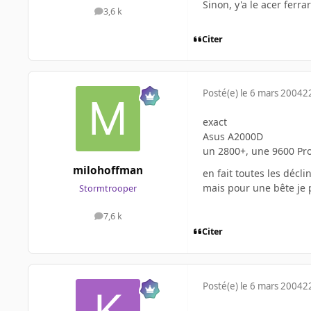
Sinon, y'a le acer ferr
3,6 k
messages
Citer
Posté(e)
le 6 mars 2004
2
exact
Asus A2000D
un 2800+, une 9600 Pro (
milohoffman
en fait toutes les décl
mais pour une bête je 
Stormtrooper
7,6 k
messages
Citer
Posté(e)
le 6 mars 2004
2