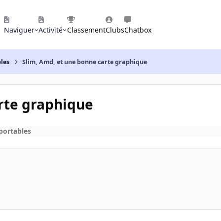
Naviguer
Activité
Classement
Clubs
Chatbox
les
Slim, Amd, et une bonne carte graphique
rte graphique
portables