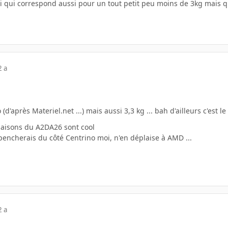
ari qui correspond aussi pour un tout petit peu moins de 3kg mais qui
2 a
d'après Materiel.net ...) mais aussi 3,3 kg ... bah d'ailleurs c'est l
inaisons du A2DA26 sont cool
pencherais du côté Centrino moi, n'en déplaise à AMD ...
2 a