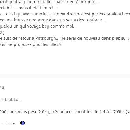
ent qu il va peut etre falloir passer en Centrimo....
table.... mais il etait lourd....
.. c est qu avec l inertie....le moindre choc est parfois fatale a l ecr
vec une housse neoprene dans un sac a dos renforce....
r quelqu un qui voyage bcp comme moi...
s )
 suis de retour a Pittsburgh.... je serai de nouveau dans blabla....
ous me proposez quoi les filles ?
2 a
s blabla....
000 chez Asus pèse 2.6kg, fréquences variables de 1.4 à 1.7 Ghz (s
e 1 kilo