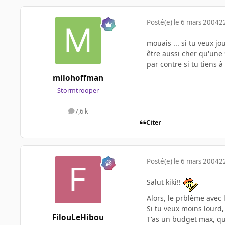
Posté(e)
le 6 mars 2004
2
mouais ... si tu veux j
être aussi cher qu'une 
par contre si tu tiens à
milohoffman
Stormtrooper
7,6 k
messages
Citer
Posté(e)
le 6 mars 2004
2
Salut kiki!!
Alors, le prblème avec 
Si tu veux moins lourd,
FilouLeHibou
T'as un budget max, qu